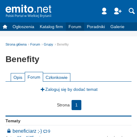
Ogłoszenia
Katalog firm
Forum
Poradniki
Galerie
Strona główna
Forum
Grupy
Benefity
Benefity
Forum
Opis
Członkowie
Zaloguj się by dodać temat
Strona
1
Tematy
beneficiarz ;-)
9