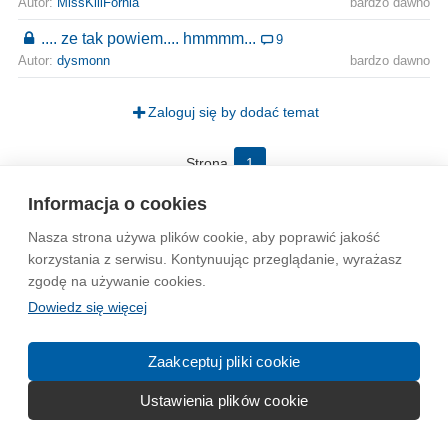
Autor:
MissKillFornia
bardzo dawno
.... ze tak powiem.... hmmmm...
9
Autor:
dysmonn
bardzo dawno
Zaloguj się by dodać temat
Strona
1
Informacja o cookies
Wytyczne dla społeczności
Regulamin
Prywatność
Nasza strona używa plików cookie, aby poprawić jakość
Reklama
Kontakt
Information in English
korzystania z serwisu. Kontynuując przeglądanie, wyrażasz
zgodę na używanie cookies.
Dowiedz się więcej
© 2004-2026 Emito.net
Zaakceptuj pliki cookie
Ustawienia plików cookie