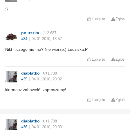
:)
Lubię to
Zgłoś
poluszka
2 687
#34
04.01.2010, 18:57
Nikt niczego nie ma? Nie wierze:) Ludziska:P
Lubię to
Zgłoś
diablatko
1 738
#35
04.01.2010, 20:02
kiermasz zabawek!! zapraszamy!
Lubię to
Zgłoś
diablatko
1 738
#36
04.01.2010, 20:03