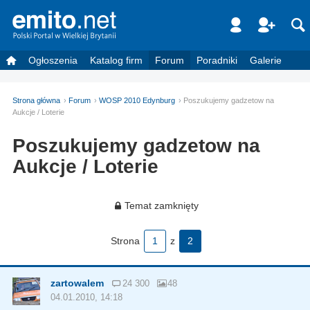
Ogłoszenia
Katalog firm
Forum
Poradniki
Galerie
Strona główna
Forum
WOSP 2010 Edynburg
Poszukujemy gadzetow na
Aukcje / Loterie
Poszukujemy gadzetow na
Aukcje / Loterie
Temat zamknięty
Strona
1
z
2
zartowalem
24 300
48
04.01.2010, 14:18