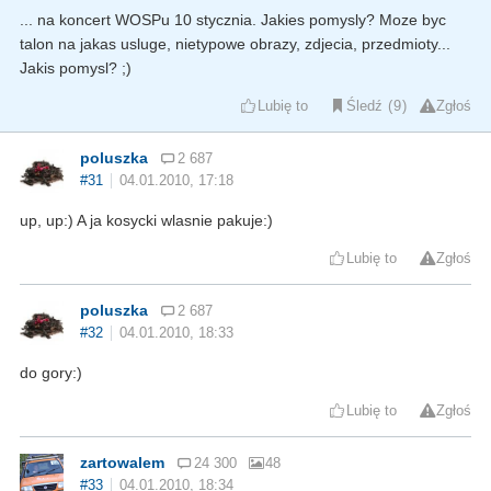
... na koncert WOSPu 10 stycznia. Jakies pomysly? Moze byc
talon na jakas usluge, nietypowe obrazy, zdjecia, przedmioty...
Jakis pomysl? ;)
Lubię to
Śledź
9
Zgłoś
poluszka
2 687
#31
04.01.2010, 17:18
up, up:) A ja kosycki wlasnie pakuje:)
Lubię to
Zgłoś
poluszka
2 687
#32
04.01.2010, 18:33
do gory:)
Lubię to
Zgłoś
zartowalem
24 300
48
#33
04.01.2010, 18:34