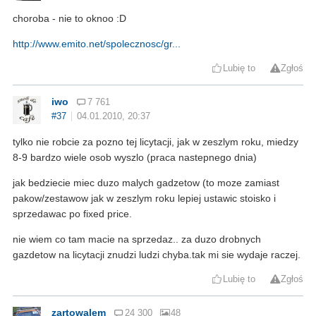
choroba - nie to oknoo :D
http://www.emito.net/spolecznosc/gr...
Lubię to
Zgłoś
iwo
7 761
#37
04.01.2010, 20:37
tylko nie robcie za pozno tej licytacji, jak w zeszlym roku, miedzy
8-9 bardzo wiele osob wyszlo (praca nastepnego dnia)
jak bedziecie miec duzo malych gadzetow (to moze zamiast
pakow/zestawow jak w zeszlym roku lepiej ustawic stoisko i
sprzedawac po fixed price.
nie wiem co tam macie na sprzedaz.. za duzo drobnych
gazdetow na licytacji znudzi ludzi chyba.tak mi sie wydaje raczej.
Lubię to
Zgłoś
zartowalem
24 300
48