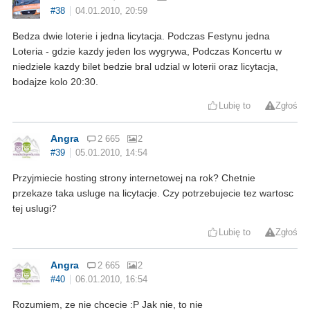
#38
04.01.2010, 20:59
Bedza dwie loterie i jedna licytacja. Podczas Festynu jedna
Loteria - gdzie kazdy jeden los wygrywa, Podczas Koncertu w
niedziele kazdy bilet bedzie bral udzial w loterii oraz licytacja,
bodajze kolo 20:30.
Lubię to
Zgłoś
Angra
2 665
2
#39
05.01.2010, 14:54
Przyjmiecie hosting strony internetowej na rok? Chetnie
przekaze taka usluge na licytacje. Czy potrzebujecie tez wartosc
tej uslugi?
Lubię to
Zgłoś
Angra
2 665
2
#40
06.01.2010, 16:54
Rozumiem, ze nie chcecie :P Jak nie, to nie