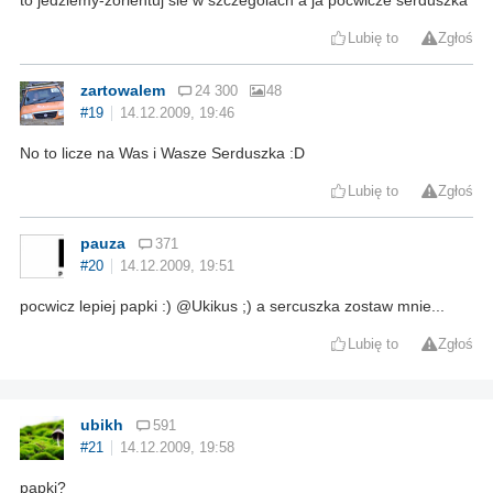
Lubię to
Zgłoś
zartowalem
24 300
48
#19
14.12.2009, 19:46
No to licze na Was i Wasze Serduszka :D
Lubię to
Zgłoś
pauza
371
#20
14.12.2009, 19:51
pocwicz lepiej papki :) @Ukikus ;) a sercuszka zostaw mnie...
Lubię to
Zgłoś
ubikh
591
#21
14.12.2009, 19:58
papki?