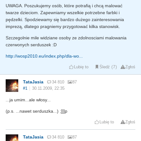
UWAGA. Poszukujemy osób, które potrafią i chcą malować
twarze dzieciom. Zapewniamy wszelkie potrzebne farbki i
pędzelki. Spodziewamy się bardzo dużego zainteresowania
imprezą, dlatego pragniemy przygotować kilka stanowisk.
Szczegolnie mile widziane osoby ze zdolnosciami malowania
czerwonych serduszek :D
http://wosp2010.eu/index.php/dla-wo...
Lubię to
Śledź
7
Zgłoś
TataJasia
34 810
87
#1
30.11.2009, 22:35
...ja umim...ale włosy...
(p.s. ...nawet serduszka...) ;]]]p
Lubię to
Zgłoś
TataJasia
34 810
87