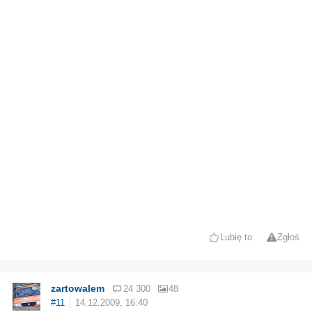
Lubię to
Zgłoś
zartowalem
24 300
48
#11
14.12.2009, 16:40