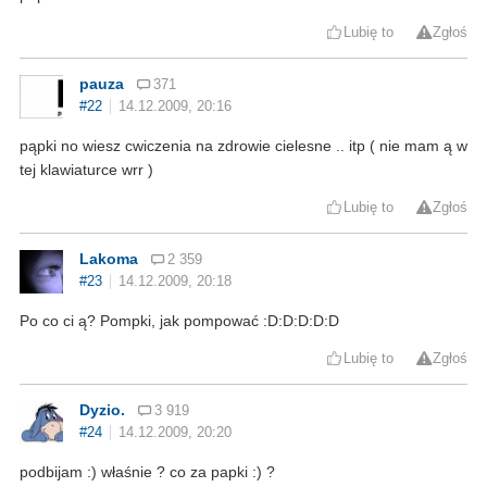
Lubię to
Zgłoś
pauza
371
#22
14.12.2009, 20:16
pąpki no wiesz cwiczenia na zdrowie cielesne .. itp ( nie mam ą w
tej klawiaturce wrr )
Lubię to
Zgłoś
Lakoma
2 359
#23
14.12.2009, 20:18
Po co ci ą? Pompki, jak pompować :D:D:D:D:D
Lubię to
Zgłoś
Dyzio.
3 919
#24
14.12.2009, 20:20
podbijam :) właśnie ? co za papki :) ?