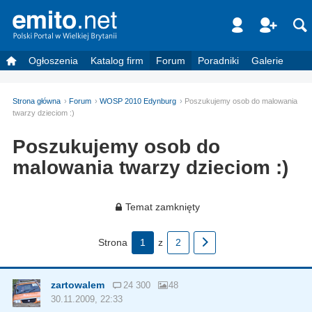
Ogłoszenia
Katalog firm
Forum
Poradniki
Galerie
Strona główna
Forum
WOSP 2010 Edynburg
Poszukujemy osob do malowania
twarzy dzieciom :)
Poszukujemy osob do
malowania twarzy dzieciom :)
Temat zamknięty
Strona
1
z
2
zartowalem
24 300
48
30.11.2009, 22:33