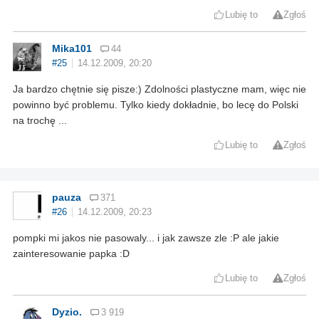
Lubię to
Zgłoś
Mika101
44
#25
14.12.2009, 20:20
Ja bardzo chętnie się pisze:) Zdolności plastyczne mam, więc nie
powinno być problemu. Tylko kiedy dokładnie, bo lecę do Polski
na trochę ...
Lubię to
Zgłoś
pauza
371
#26
14.12.2009, 20:23
pompki mi jakos nie pasowaly... i jak zawsze zle :P ale jakie
zainteresowanie papka :D
Lubię to
Zgłoś
Dyzio.
3 919