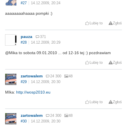
#27
14.12.2009, 20:24
aaaaaaaahaaaa pompki :)
Lubię to
Zgłoś
pauza
371
#28
14.12.2009, 20:29
@Mika to sobota 09.01.2010 ... od 12-16 tej :) pozdrawiam
Lubię to
Zgłoś
zartowalem
24 300
48
#29
14.12.2009, 20:30
MIka:
http://wosp2010.eu
Lubię to
Zgłoś
zartowalem
24 300
48
#30
14.12.2009, 20:30