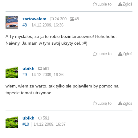
Lubię to
Zgłoś
zartowalem
24 300
48
#8
14.12.2009, 16:36
A Ty myslales, ze ja to robie bezinteresownie! Hehehehe.
Naiwny. Ja mam w tym swoj ukryty cel. ;#)
Lubię to
Zgłoś
ubikh
591
#9
14.12.2009, 16:36
wiem, wiem ze warto..tak tylko sie pojawilem by pomoc na
tapecie temat utrzymac
Lubię to
Zgłoś
ubikh
591
#10
14.12.2009, 16:37