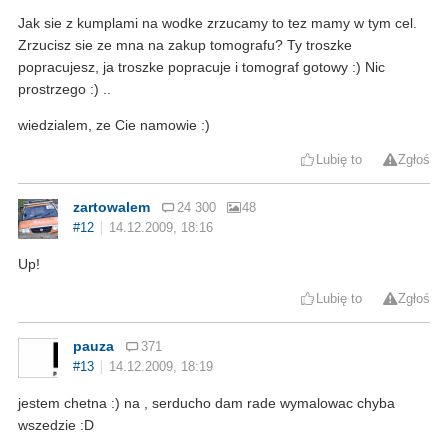
Jak sie z kumplami na wodke zrzucamy to tez mamy w tym cel.
Zrzucisz sie ze mna na zakup tomografu? Ty troszke
popracujesz, ja troszke popracuje i tomograf gotowy :) Nic
prostrzego :) ..
wiedzialem, ze Cie namowie :)
Lubię to
Zgłoś
zartowalem
24 300
48
#12
14.12.2009, 18:16
Up!
Lubię to
Zgłoś
pauza
371
#13
14.12.2009, 18:19
jestem chetna :) na , serducho dam rade wymalowac chyba
wszedzie :D