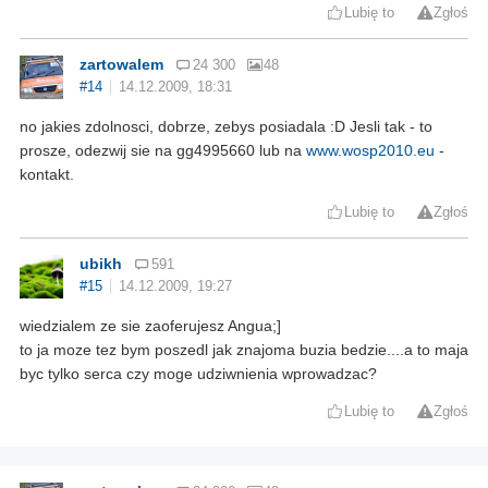
Lubię to
Zgłoś
zartowalem
24 300
48
#14
14.12.2009, 18:31
no jakies zdolnosci, dobrze, zebys posiadala :D Jesli tak - to
prosze, odezwij sie na gg4995660 lub na
www.wosp2010.eu
-
kontakt.
Lubię to
Zgłoś
ubikh
591
#15
14.12.2009, 19:27
wiedzialem ze sie zaoferujesz Angua;]
to ja moze tez bym poszedl jak znajoma buzia bedzie....a to maja
byc tylko serca czy moge udziwnienia wprowadzac?
Lubię to
Zgłoś