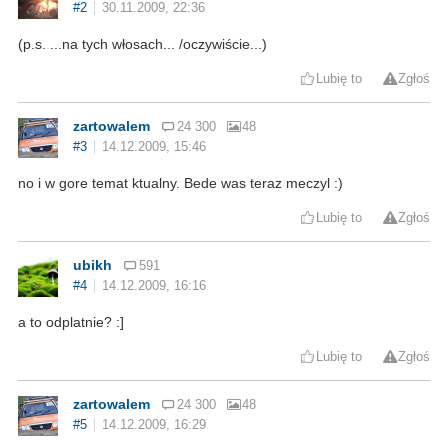
#2
30.11.2009, 22:36
(p.s. ...na tych włosach... /oczywiście...)
Lubię to
Zgłoś
zartowalem
24 300
48
#3
14.12.2009, 15:46
no i w gore temat ktualny. Bede was teraz meczyl :)
Lubię to
Zgłoś
ubikh
591
#4
14.12.2009, 16:16
a to odplatnie? :]
Lubię to
Zgłoś
zartowalem
24 300
48
#5
14.12.2009, 16:29