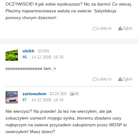
OCZYWISCIE! A jak sobie wyobrazasz? Nic za darmo! Co wiecej.
Placimy najwartosciowsza waluta na swiecie. Satysfakcja
pomocy chorym dzieciom!
Lubię to
Zgłoś
ubikh
591
#6
14.12.2009, 16:30
eeeeeeeeeeeeeee tam ;>
Lubię to
Zgłoś
zartowalem
24 300
48
#7
14.12.2009, 16:34
Nie wierzysz? Na prawde! Ja tez nie wierzylem, ale jak
zobaczylem usmiech mojego synka, ktoremu zbadano uszy
najleprzym na swiecie przyzadem zakupionym przez WOSP to
uwierzylem! Masz dzieci?