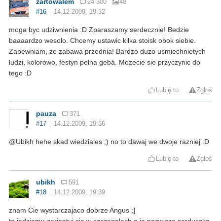
zartowalem
24 300
48
#16
14.12.2009, 19:32
moga byc udziwnienia :D Zparaszamy serdecznie! Bedzie
baaaardzo wesolo. Chcemy ustawic kilka stoisk obok siebie.
Zapewniam, ze zabawa przednia! Bardzo duzo usmiechnietych
ludzi, kolorowo, festyn pelna gebá. Mozecie sie przyczynic do
tego :D
Lubię to
Zgłoś
pauza
371
#17
14.12.2009, 19:36
@Ubikh hehe skad wiedziales ;) no to dawaj we dwoje razniej :D
Lubię to
Zgłoś
ubikh
591
#18
14.12.2009, 19:39
znam Cie wystarczajaco dobrze Angus ;]
to jedziemy-zorientuj sie w szczegolach a ja pocwicze serduszka