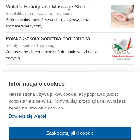
Violet's Beauty and Massage Studio
Rehabilitanci i masażyści, Edynburg
Profesjonalny masaż szwedzki, ciążowy, oraz
aromaterapeutyczny.
Polska Szkoła Sobotnia pod patronatem SPK w Edynburgu - Filia Gilmerton
Szkoły sobotnie, Edynburg
Zapraszamy dzieci i młodzież do nauki w szkole z
tradycją.
Pokaż więcej firm
Informacja o cookies
Nasza strona używa plików cookie, aby poprawić jakość
Wytyczne dla społeczności
Regulamin
Prywatność
korzystania z serwisu. Kontynuując przeglądanie, wyrażasz
zgodę na używanie cookies.
Reklama
Kontakt
Information in English
Dowiedz się więcej
© 2004-2026 Emito.net
Zaakceptuj pliki cookie