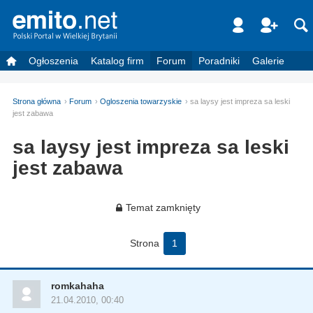
Ogłoszenia
Katalog firm
Forum
Poradniki
Galerie
Strona główna
Forum
Ogloszenia towarzyskie
sa laysy jest impreza sa leski
jest zabawa
sa laysy jest impreza sa leski
jest zabawa
Temat zamknięty
Strona
1
romkahaha
21.04.2010, 00:40