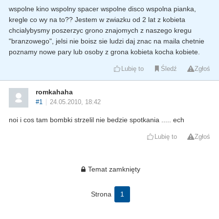
wspolne kino wspolny spacer wspolne disco wspolna pianka,
kregle co wy na to?? Jestem w zwiazku od 2 lat z kobieta
chcialybysmy poszerzyc grono znajomych z naszego kregu
"branzowego", jelsi nie boisz sie ludzi daj znac na maila chetnie
poznamy nowe pary lub osoby z grona kobieta kocha kobiete.
Lubię to
Śledź
Zgłoś
romkahaha
#1
24.05.2010, 18:42
noi i cos tam bombki strzelil nie bedzie spotkania ..... ech
Lubię to
Zgłoś
Temat zamknięty
Strona
1