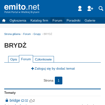
Ogłoszenia
Katalog firm
Forum
Poradniki
Galerie
Strona główna
Forum
Grupy
BRYDŻ
BRYDŻ
Forum
Opis
Członkowie
Zaloguj się by dodać temat
Strona
1
Tematy
bridge
32
2