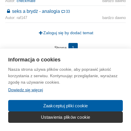
Autor:
checkmate
bardzo dawno
seks a brydż - analogia
33
Autor: raf147
bardzo dawno
Zaloguj się by dodać temat
Strona
1
Informacja o cookies
Wytyczne dla społeczności
Regulamin
Prywatność
Nasza strona używa plików cookie, aby poprawić jakość
Reklama
Kontakt
Information in English
korzystania z serwisu. Kontynuując przeglądanie, wyrażasz
zgodę na używanie cookies.
Dowiedz się więcej
© 2004-2026 Emito.net
Zaakceptuj pliki cookie
Ustawienia plików cookie