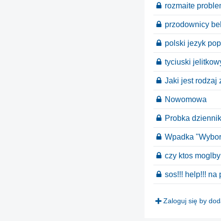
rozmaite proble
przodownicy be
polski jezyk pop
tyciuski jelitko
Jaki jest rodzaj
Nowomowa
Probka dziennika
Wpadka "Wybor
czy ktos moglby 
sos!!! help!!! na
Zaloguj się by do