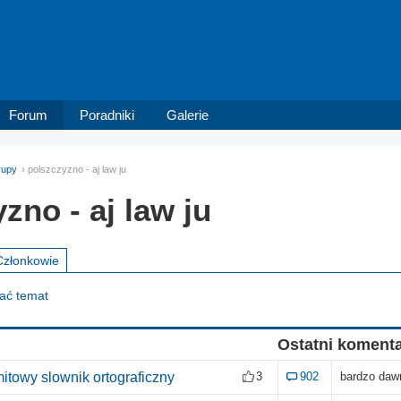
Forum
Poradniki
Galerie
rupy
polszczyzno - aj law ju
zno - aj law ju
Członkowie
dać temat
Ostatni koment
 mitowy slownik ortograficzny
3
902
bardzo daw