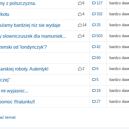
my z polszczyzna.
6
127
bardzo daw
lkotu
4
332
bardzo daw
ularny bardziej niz sie wydaje
14
25
bardzo daw
wy slowniczuszek dla mamuniek...
4
503
bardzo daw
 zenski od 'londynczyk'?
42
bardzo daw
60
bardzo daw
rskiej roboty. Autentyk!
2
6
bardzo daw
czej"
5
bardzo daw
mi wyjasnic...
19
bardzo daw
 pomoc !!!ratunku!!
27
bardzo daw
dać temat