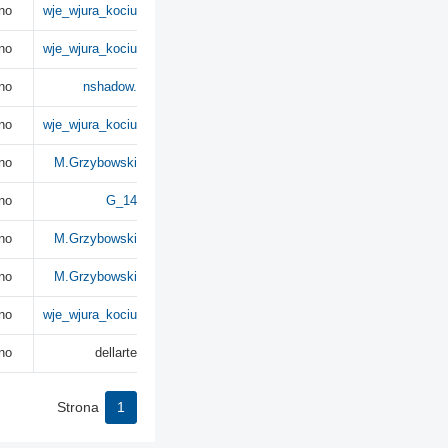
no
wje_wjura_kociu
no
wje_wjura_kociu
no
nshadow.
no
wje_wjura_kociu
no
M.Grzybowski
no
G_14
no
M.Grzybowski
no
M.Grzybowski
no
wje_wjura_kociu
no
dellarte
Strona
1