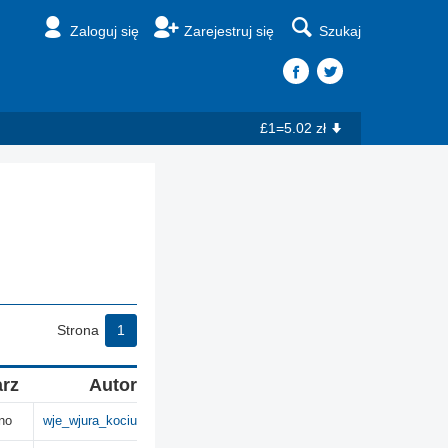
Zaloguj się
Zarejestruj się
Szukaj
£1=5.02 zł
Strona
1
arz
Autor
no
wje_wjura_kociu