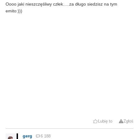
Oooo jaki nieszczęśliwy człek.....za długo siedzisz na tym
emito:)))
Lubię to
Zgłoś
gerg
6 188