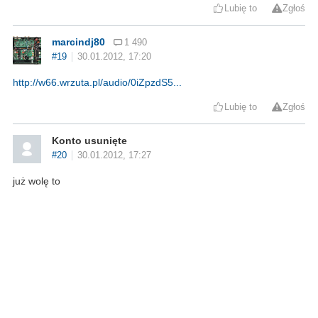
Lubię to
Zgłoś
marcindj80
1 490
#19
30.01.2012, 17:20
http://w66.wrzuta.pl/audio/0iZpzdS5...
Lubię to
Zgłoś
Konto usunięte
#20
30.01.2012, 17:27
już wolę to