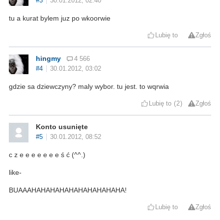
#3
30.01.2012, 02:40
tu a kurat bylem juz po wkoorwie
Lubię to
Zgłoś
hingmy
4 566
#4
30.01.2012, 03:02
gdzie sa dziewczyny? maly wybor. tu jest. to wqrwia
Lubię to
2
Zgłoś
Konto usunięte
#5
30.01.2012, 08:52
c z e e e e e e e ś ć (^^.)
like-
BUAAAHAHAHAHAHAHAHAHAHAHA!
Lubię to
Zgłoś