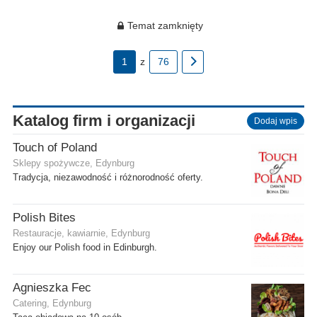
Temat zamknięty
1
z
76
Katalog firm i organizacji
Dodaj wpis
Touch of Poland
Sklepy spożywcze, Edynburg
Tradycja, niezawodność i różnorodność oferty.
Polish Bites
Restauracje, kawiarnie, Edynburg
Enjoy our Polish food in Edinburgh.
Agnieszka Fec
Catering, Edynburg