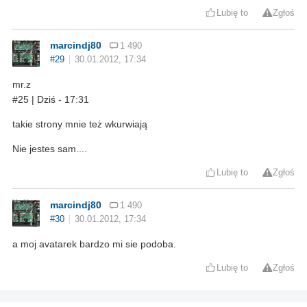
Lubię to
Zgłoś
marcindj80
1 490
#29
30.01.2012, 17:34
mr.z
#25 | Dziś - 17:31
takie strony mnie też wkurwiają
Nie jestes sam....
Lubię to
Zgłoś
marcindj80
1 490
#30
30.01.2012, 17:34
a moj avatarek bardzo mi sie podoba.
Lubię to
Zgłoś