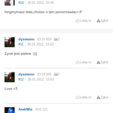
#10
30.01.2012, 10:40
hingmymasz doła,chcesz o tym porozmawiac>:P
Lubię to
Zgłoś
dysmonn
14 659
2
#11
30.01.2012, 13:03
Zycie jest piekne :)))
Lubię to
Zgłoś
dysmonn
14 659
2
#12
30.01.2012, 13:03
Love <3
Lubię to
Zgłoś
ArekWis
6 122