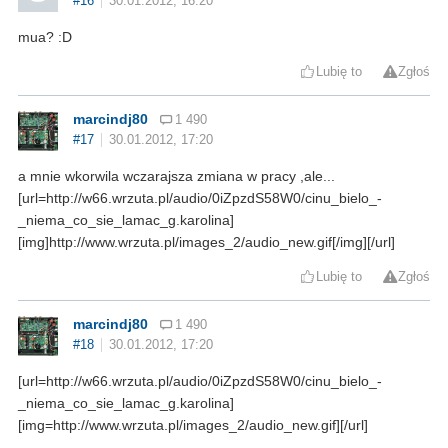
#16
30.01.2012, 16:20
mua? :D
Lubię to
Zgłoś
marcindj80
1 490
#17
30.01.2012, 17:20
a mnie wkorwila wczarajsza zmiana w pracy ,ale...
[url=http://w66.wrzuta.pl/audio/0iZpzdS58W0/cinu_bielo_-
_niema_co_sie_lamac_g.karolina]
[img]http://www.wrzuta.pl/images_2/audio_new.gif[/img][/url]
Lubię to
Zgłoś
marcindj80
1 490
#18
30.01.2012, 17:20
[url=http://w66.wrzuta.pl/audio/0iZpzdS58W0/cinu_bielo_-
_niema_co_sie_lamac_g.karolina]
[img=http://www.wrzuta.pl/images_2/audio_new.gif][/url]