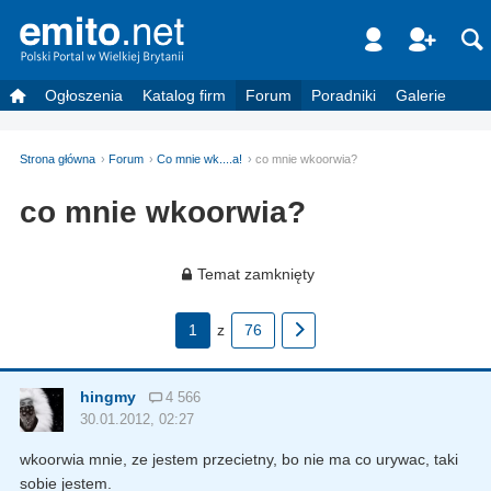
Ogłoszenia
Katalog firm
Forum
Poradniki
Galerie
Strona główna
Forum
Co mnie wk....a!
co mnie wkoorwia?
co mnie wkoorwia?
Temat zamknięty
1
z
76
hingmy
4 566
30.01.2012, 02:27
wkoorwia mnie, ze jestem przecietny, bo nie ma co urywac, taki
sobie jestem.