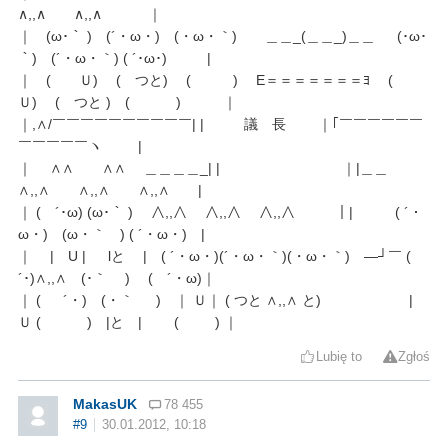
∧,,∧ ∧,,∧ ｜
｜ (ω･｀ ) (´・ω・) (・ω・｀) ＿＿_(＿＿_)＿＿ (･ω･
｀) (´・ω・｀) ( ´･ω･) |
｜ ( Ｕ) ( つと) ( ) E＝＝＝＝＝＝＝ﾖ (
Ｕ) ( つと ) ( ) ｜
｜,∧/￣￣￣￣￣￣￣￣￣￣| | 議 長 ｜｢￣￣￣￣￣￣
￣￣￣￣￣ヽ |
｜ ∧∧ ∧∧ ＿＿＿＿_| | ｜|＿＿
∧,,∧ ∧,,∧ ∧,,∧ |
｜ ( ´･ω) (ω･｀ ) ∧,,∧ ∧,,∧ ∧,,∧ ｜| ( ´・
ω・) (ω・｀ ) ( ´・ω・) |
｜ | U | lと | ( ´・ω・)(´・ω・｀)(・ω・｀) ―┘￣ (
´･)∧,,∧ (･｀ ) ( ´・ω)｜
｜ ( ´・) (・｀ ) ｜ Ｕ｜ ( つと ∧,,∧ と) |
Ｕ ( ) |と | ( ) ｜
Lubię to
Zgłoś
MakasUK
78 455
#9
30.01.2012, 10:18