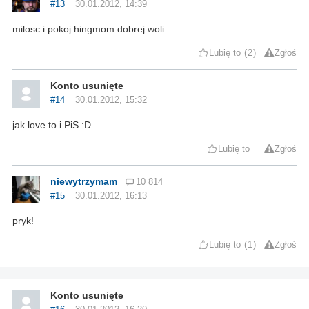
#13
30.01.2012, 14:39
milosc i pokoj hingmom dobrej woli.
Lubię to
2
Zgłoś
Konto usunięte
#14
30.01.2012, 15:32
jak love to i PiS :D
Lubię to
Zgłoś
niewytrzymam
10 814
#15
30.01.2012, 16:13
pryk!
Lubię to
1
Zgłoś
Konto usunięte