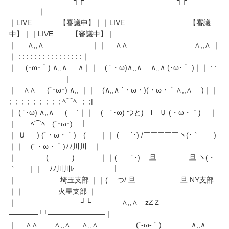
――――｜
｜LIVE 【審議中】｜｜LIVE 【審議
中】｜｜LIVE 【審議中】｜
｜ ∧,,∧ ｜｜ ∧∧ ∧,,∧ ｜
｜ : : : : : : : : : : : : : : : :｜
｜ (･ω･｀) ∧,,∧ ∧｜｜ ( ´・ω)∧,,∧ ∧,,∧ (･ω･｀ )｜｜ : :
: : : : : : : : : : : : : :｜
｜ ∧∧ (´･ω･) ∧,, ｜｜ (∧,,∧ ´・ω・)(・ω・｀∧,,∧ )｜｜
;_;_;_;_;_;_;_;_; ﾍ⌒ﾍ _;_;|
｜ ( ´･ω) ∧,,∧ ( ´｜｜ ( ´･ω) つと) l Ｕ (・ω・｀) ｜
｜ ﾍ⌒ﾍ (´･ω･) ｜
｜ Ｕ ) (´・ω・｀) ( ｜｜ ( ´･) /￣￣￣￣￣ヽ(･｀ )
｜｜ (´・ω・｀)ﾉﾉ川川 ｜
｜ ( ) ｜｜( ´･) 旦 旦 ヽ(・
｀ ｜｜ ﾉﾉ川川ﾚ ｜
｜ 埼玉支部 ｜｜( つ/ 旦 旦 NY支部
｜｜ 火星支部 ｜
｜―――――――――┘└――― ∧,,∧ zZＺ
――――┘└――――――――｜
｜ ∧∧ ∧,,∧ ∧,,∧ (´-ω-｀) ∧,,∧