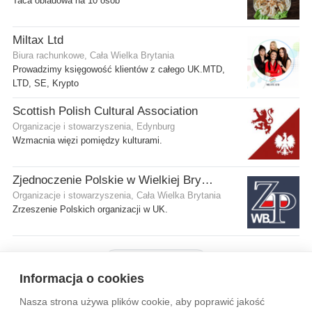
Taca obiadowa na 10 osób
Miltax Ltd
Biura rachunkowe, Cała Wielka Brytania
Prowadzimy księgowość klientów z całego UK.MTD,
LTD, SE, Krypto
Scottish Polish Cultural Association
Organizacje i stowarzyszenia, Edynburg
Wzmacnia więzi pomiędzy kulturami.
Zjednoczenie Polskie w Wielkiej Brytanii
Organizacje i stowarzyszenia, Cała Wielka Brytania
Zrzeszenie Polskich organizacji w UK.
Pokaż więcej firm
Informacja o cookies
Nasza strona używa plików cookie, aby poprawić jakość
Wytyczne dla społeczności
Regulamin
Prywatność