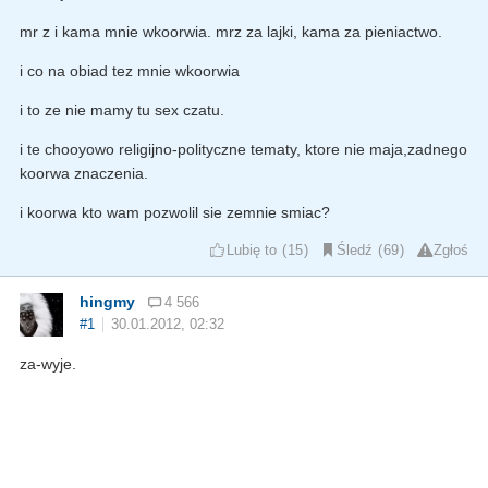
mr z i kama mnie wkoorwia. mrz za lajki, kama za pieniactwo.
i co na obiad tez mnie wkoorwia
i to ze nie mamy tu sex czatu.
i te chooyowo religijno-polityczne tematy, ktore nie maja,zadnego
koorwa znaczenia.
i koorwa kto wam pozwolil sie zemnie smiac?
Lubię to
15
Śledź
69
Zgłoś
hingmy
4 566
#1
30.01.2012, 02:32
za-wyje.