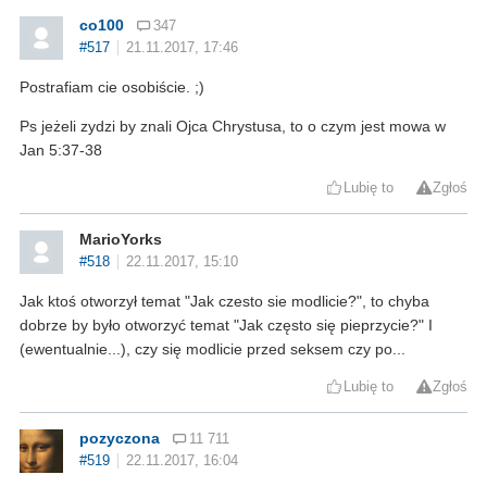
co100
347
#517
21.11.2017, 17:46
Postrafiam cie osobiście. ;)
Ps jeżeli zydzi by znali Ojca Chrystusa, to o czym jest mowa w
Jan 5:37-38
Lubię to
Zgłoś
MarioYorks
#518
22.11.2017, 15:10
Jak ktoś otworzył temat "Jak czesto sie modlicie?", to chyba
dobrze by było otworzyć temat "Jak często się pieprzycie?" I
(ewentualnie...), czy się modlicie przed seksem czy po...
Lubię to
Zgłoś
pozyczona
11 711
#519
22.11.2017, 16:04