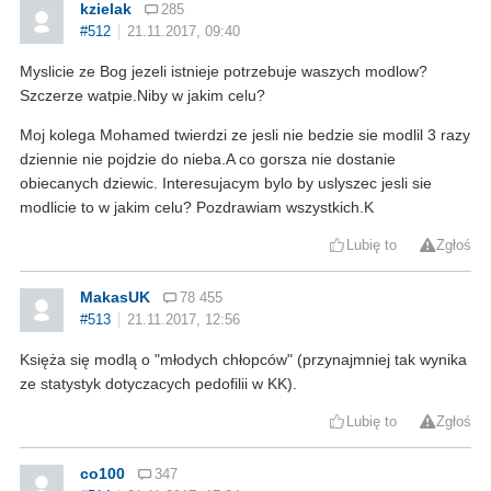
kzielak
285
#512
21.11.2017, 09:40
Myslicie ze Bog jezeli istnieje potrzebuje waszych modlow?
Szczerze watpie.Niby w jakim celu?
Moj kolega Mohamed twierdzi ze jesli nie bedzie sie modlil 3 razy
dziennie nie pojdzie do nieba.A co gorsza nie dostanie
obiecanych dziewic. Interesujacym bylo by uslyszec jesli sie
modlicie to w jakim celu? Pozdrawiam wszystkich.K
Lubię to
Zgłoś
MakasUK
78 455
#513
21.11.2017, 12:56
Księża się modlą o "młodych chłopców" (przynajmniej tak wynika
ze statystyk dotyczacych pedofilii w KK).
Lubię to
Zgłoś
co100
347