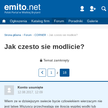
Ogłoszenia
Katalog firm
Forum
Poradniki
Galerie
Strona główna
Forum
CORNER
Jak czesto sie modlicie?
Jak czesto sie modlicie?
Temat zamknięty
1
z
18
Konto usunięte
12.08.2017, 12:09
Wiem ze w dzisiejszym swiecie bycie czlowiekiem wierzacym nie
jest latwe.Wszyscy przechwalaja sie iloscia wypitej wodki lub