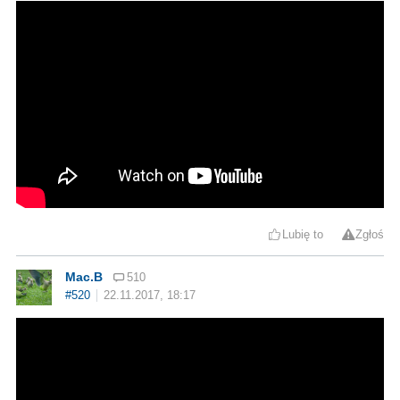
Lubię to
Zgłoś
Mac.B
510
#520
22.11.2017, 18:17