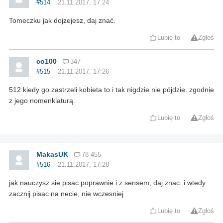
#514
21.11.2017, 17:24
Tomeczku jak dojzejesz, daj znać.
Lubię to
Zgłoś
co100
347
#515
21.11.2017, 17:26
512 kiedy go zastrzeli kobieta to i tak nigdzie nie pójdzie. zgodnie
z jego nomenklaturą.
Lubię to
Zgłoś
MakasUK
78 455
#516
21.11.2017, 17:28
jak nauczysz sie pisac poprawnie i z sensem, daj znac. i wtedy
zacznij pisac na necie, nie wczesniej
Lubię to
Zgłoś