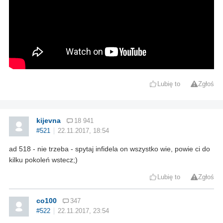
Lubię to
Zgłoś
kijevna
18 941
#521
22.11.2017, 18:54
ad 518 - nie trzeba - spytaj infidela on wszystko wie, powie ci do
kilku pokoleń wstecz;)
Lubię to
Zgłoś
co100
347
#522
22.11.2017, 23:54