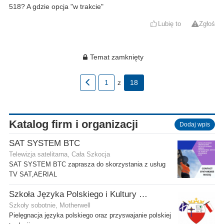
518? A gdzie opcja "w trakcie"
Lubię to
Zgłoś
Temat zamknięty
1
z
18
Katalog firm i organizacji
Dodaj wpis
SAT SYSTEM BTC
Telewizja satelitarna, Cała Szkocja
SAT SYSTEM BTC zaprasza do skorzystania z usług
TV SAT,AERIAL
Szkoła Języka Polskiego i Kultury w Motherwell
Szkoły sobotnie, Motherwell
Pielęgnacja języka polskiego oraz przyswajanie polskiej