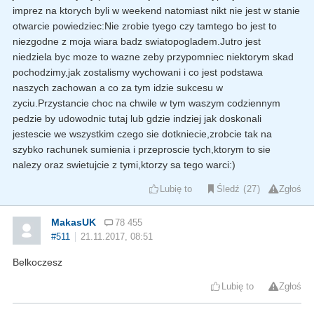
imprez na ktorych byli w weekend natomiast nikt nie jest w stanie
otwarcie powiedziec:Nie zrobie tyego czy tamtego bo jest to
niezgodne z moja wiara badz swiatopogladem.Jutro jest
niedziela byc moze to wazne zeby przypomniec niektorym skad
pochodzimy,jak zostalismy wychowani i co jest podstawa
naszych zachowan a co za tym idzie sukcesu w
zyciu.Przystancie choc na chwile w tym waszym codziennym
pedzie by udowodnic tutaj lub gdzie indziej jak doskonali
jestescie we wszystkim czego sie dotkniecie,zrobcie tak na
szybko rachunek sumienia i przeproscie tych,ktorym to sie
nalezy oraz swietujcie z tymi,ktorzy sa tego warci:)
Lubię to
Śledź
27
Zgłoś
MakasUK
78 455
#511
21.11.2017, 08:51
Belkoczesz
Lubię to
Zgłoś