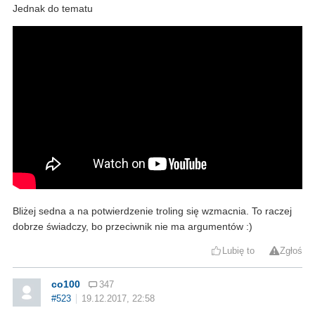
Jednak do tematu
Bliżej sedna a na potwierdzenie troling się wzmacnia. To raczej
dobrze świadczy, bo przeciwnik nie ma argumentów :)
Lubię to
Zgłoś
co100
347
#523
19.12.2017, 22:58