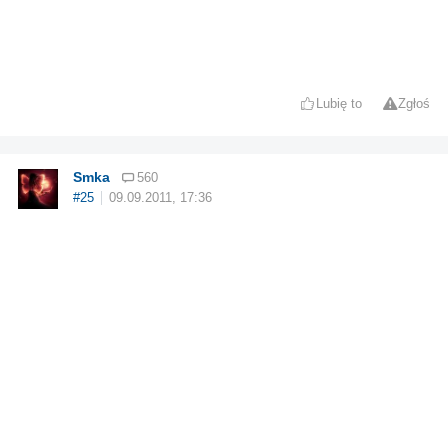
Lubię to
Zgłoś
Smka
560
#25
09.09.2011, 17:36