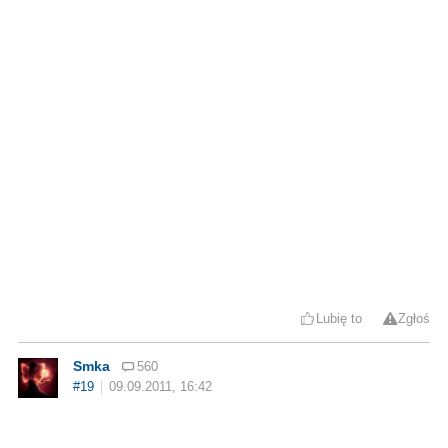
Lubię to
Zgłoś
Smka
560
#19
09.09.2011, 16:42