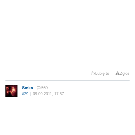
Lubię to
Zgłoś
Smka
560
#29
09.09.2011, 17:57