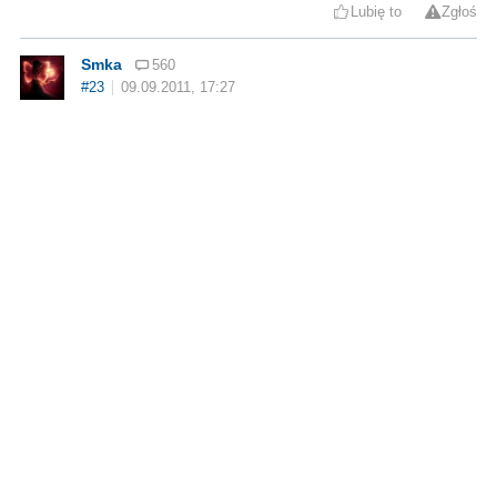
Lubię to
Zgłoś
Smka
560
#23
09.09.2011, 17:27