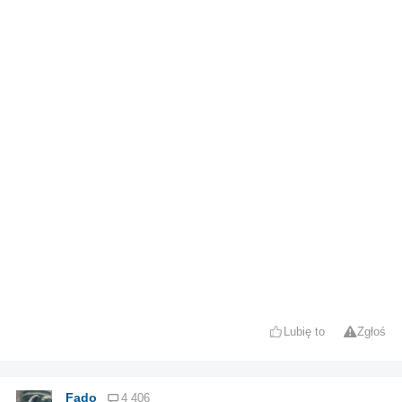
Lubię to
Zgłoś
Fado
4 406