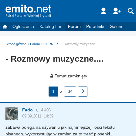
Ogłoszenia
Katalog firm
Forum
Poradniki
Galerie
Strona główna
Forum
CORNER
- Rozmowy muzyczne....
- Rozmowy muzyczne....
Temat zamknięty
1
z
34
Fado
4 406
09.09.2011, 14:39
zabawa polega na używaniu jak najmniejszej ilości tekstu
pisanego, wykorzystując w zamian za to treść piosenki...