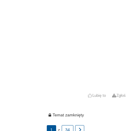
Lubię to
Zgłoś
Temat zamknięty
1
z
34