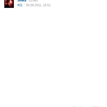
Smka
560
#21
09.09.2011, 16:51