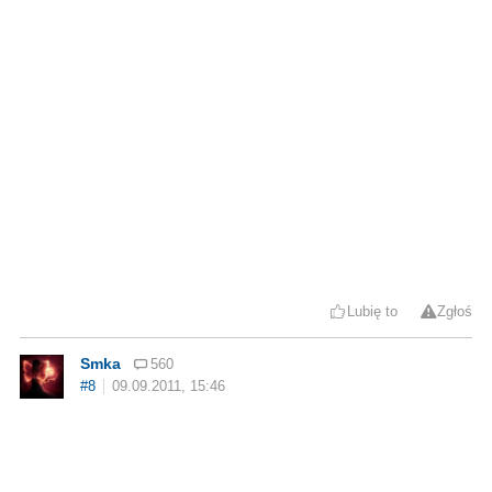
Lubię to
Zgłoś
Smka
560
#8
09.09.2011, 15:46