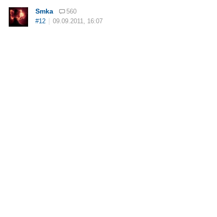
Smka
560
#12
09.09.2011, 16:07