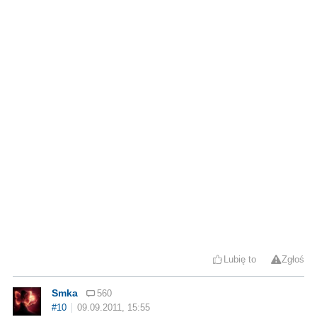
Lubię to
Zgłoś
Smka
560
#10
09.09.2011, 15:55