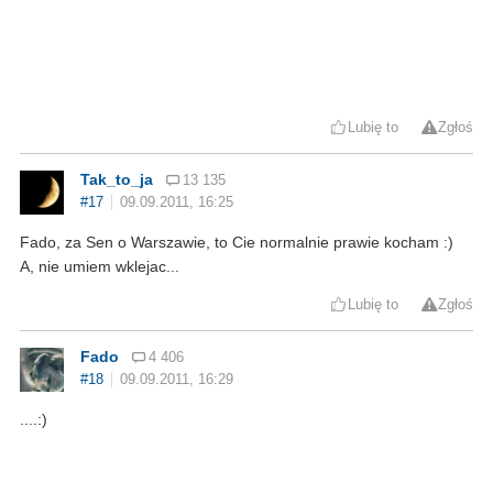
Lubię to
Zgłoś
Tak_to_ja
13 135
#17
09.09.2011, 16:25
Fado, za Sen o Warszawie, to Cie normalnie prawie kocham :)
A, nie umiem wklejac...
Lubię to
Zgłoś
Fado
4 406
#18
09.09.2011, 16:29
....:)