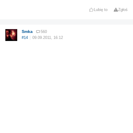
Lubię to
Zgłoś
Smka
560
#14
09.09.2011, 16:12