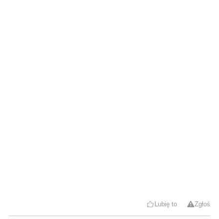
Lubię to
Zgłoś