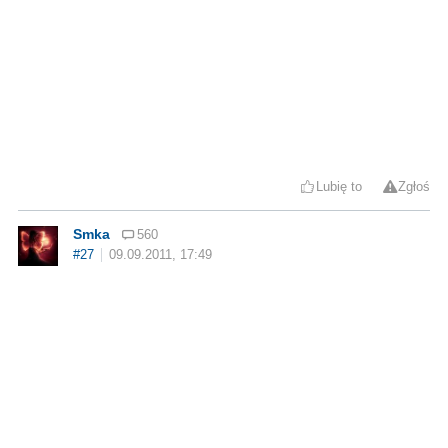
Lubię to
Zgłoś
Smka
560
#27
09.09.2011, 17:49