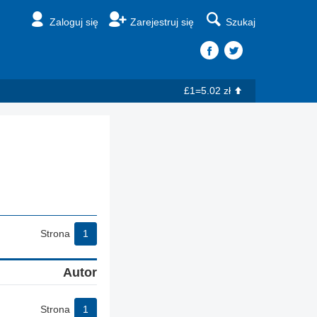
Zaloguj się
Zarejestruj się
Szukaj
£1=5.02 zł
Strona
1
Autor
Strona
1