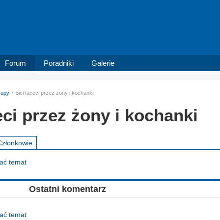
Forum
Poradniki
Galerie
rupy
Bici faceci przez żony i kochanki
eci przez żony i kochanki
Członkowie
dać temat
Ostatni komentarz
dać temat