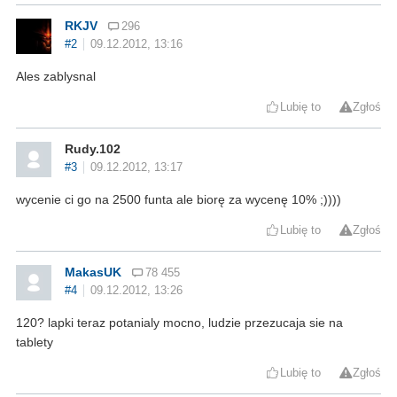
RKJV
296
#2
09.12.2012, 13:16
Ales zablysnal
Lubię to
Zgłoś
Rudy.102
#3
09.12.2012, 13:17
wycenie ci go na 2500 funta ale biorę za wycenę 10% ;))))
Lubię to
Zgłoś
MakasUK
78 455
#4
09.12.2012, 13:26
120? lapki teraz potanialy mocno, ludzie przezucaja sie na
tablety
Lubię to
Zgłoś