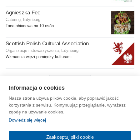
Agnieszka Fec
Catering, Edynburg
Taca obiadowa na 10 osób
Scottish Polish Cultural Association
Organizacje i stowarzyszenia, Edynburg
Wzmacnia więzi pomiędzy kulturami.
Pokaż więcej firm
Informacja o cookies
Nasza strona używa plików cookie, aby poprawić jakość
Wytyczne dla społeczności
Regulamin
Prywatność
korzystania z serwisu. Kontynuując przeglądanie, wyrażasz
zgodę na używanie cookies.
Reklama
Kontakt
Information in English
Dowiedz się więcej
© 2004-2026 Emito.net
Zaakceptuj pliki cookie