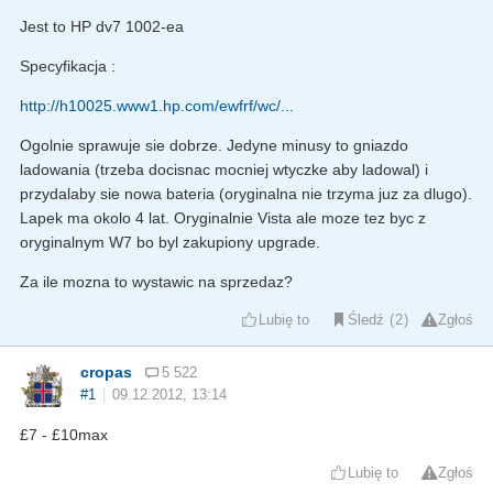
Jest to HP dv7 1002-ea
Specyfikacja :
http://h10025.www1.hp.com/ewfrf/wc/...
Ogolnie sprawuje sie dobrze. Jedyne minusy to gniazdo
ladowania (trzeba docisnac mocniej wtyczke aby ladowal) i
przydalaby sie nowa bateria (oryginalna nie trzyma juz za dlugo).
Lapek ma okolo 4 lat. Oryginalnie Vista ale moze tez byc z
oryginalnym W7 bo byl zakupiony upgrade.
Za ile mozna to wystawic na sprzedaz?
Lubię to
Śledź
2
Zgłoś
cropas
5 522
#1
09.12.2012, 13:14
£7 - £10max
Lubię to
Zgłoś