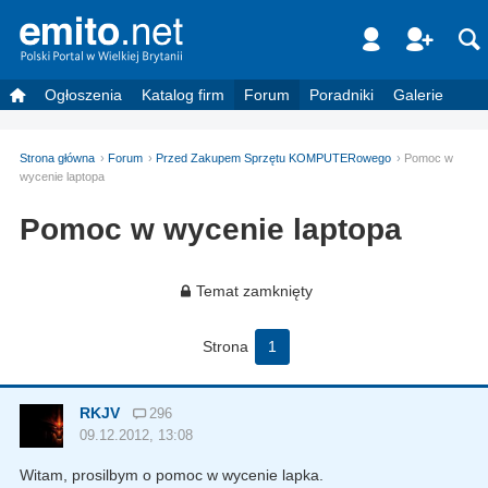
Ogłoszenia
Katalog firm
Forum
Poradniki
Galerie
Strona główna
Forum
Przed Zakupem Sprzętu KOMPUTERowego
Pomoc w
wycenie laptopa
Pomoc w wycenie laptopa
Temat zamknięty
Strona
1
RKJV
296
09.12.2012, 13:08
Witam, prosilbym o pomoc w wycenie lapka.