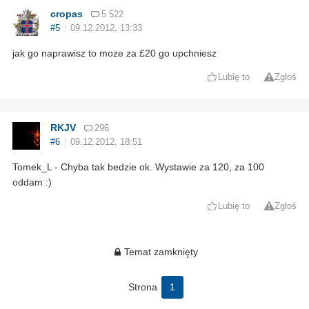
cropas
5 522
#5
09.12.2012, 13:33
jak go naprawisz to moze za £20 go upchniesz
Lubię to
Zgłoś
RKJV
296
#6
09.12.2012, 18:51
Tomek_L - Chyba tak bedzie ok. Wystawie za 120, za 100
oddam :)
Lubię to
Zgłoś
Temat zamknięty
Strona
1