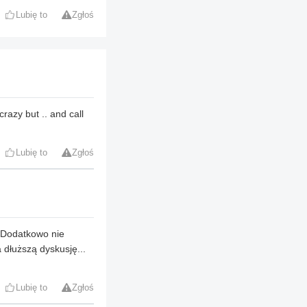
Lubię to
Zgłoś
razy but .. and call
Lubię to
Zgłoś
. Dodatkowo nie
 dłuższą dyskusję...
Lubię to
Zgłoś