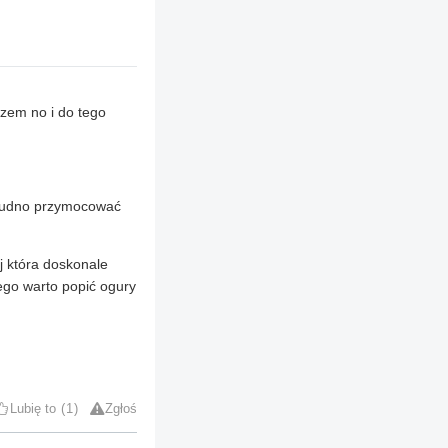
zem no i do tego
 trudno przymocować
j która doskonale
ego warto popić ogury
Lubię to
1
Zgłoś