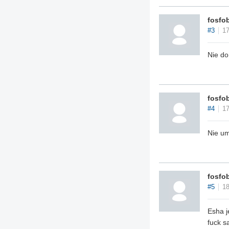
fosfo
#3
17
Nie do
fosfo
#4
17
Nie um
fosfo
#5
18
Esha j
fuck s