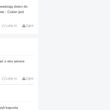
wadzają dzieci do
ie - Cukier jest
Lubię to
Zgłoś
ać o eko wiosce
Lubię to
Zgłoś
zyli kapusta