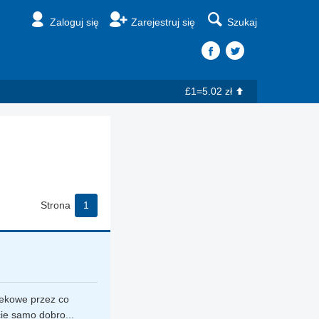
Zaloguj się
Zarejestruj się
Szukaj
£1=5.02 zł
Strona
1
lekowe przez co
cie samo dobro...