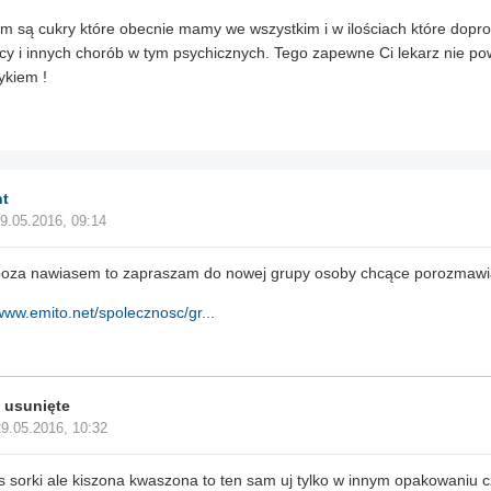
m są cukry które obecnie mamy we wszystkim i w ilościach które dopro
cy i innych chorób w tym psychicznych. Tego zapewne Ci lekarz nie pow
ykiem !
t
9.05.2016, 09:14
poza nawiasem to zapraszam do nowej grupy osoby chcące porozmawi
/www.emito.net/spolecznosc/gr...
 usunięte
29.05.2016, 10:32
s sorki ale kiszona kwaszona to ten sam uj tylko w innym opakowaniu c