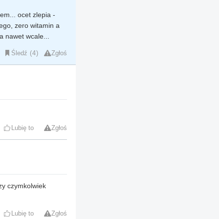
m... ocet zlepia -
rego, zero witamin a
a nawet wcale...
Śledź
4
Zgłoś
Lubię to
Zgłoś
zy czymkolwiek
Lubię to
Zgłoś