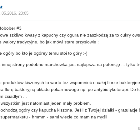
t
.05.2016, 23:05
fobober #3
owe szkliwo kwasy z kapuchy czy ogura nie zaszkodzą za to cukry ows
e walory tradycyjne, bo jak mówi stare przysłowie :
e ogóry bo kto je ogórey temu stoi to góry :-)
 innej strony podobno marchewka jest najlepsza na potencję ... tylko
o produktów kiszonych to warto też wspomnieć o całej florze bakteryjne
a florę bakteryjną układu pokarmowego np. po antybiotykoterapi. Do t
m zsiadłym ...
wszystkim jest natomiast jeden mały problem.
ochodzą ogóry czy kapucha kiszona. Jeśli z Twojej działki - gratulacje !
z supermarketu - hmmm - sami wiecie co mam na myśli