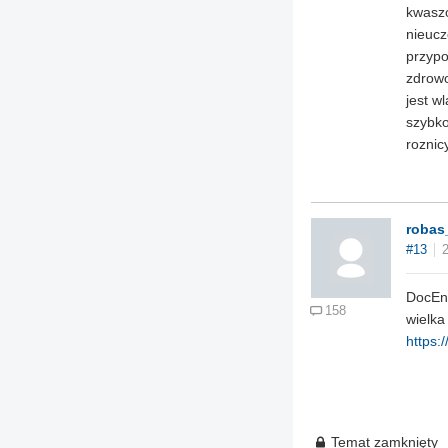
kwaszo
nieucz
przypo
zdrowo
jest w
szybko
roznic
robas
#13
DocEnt
158
wielka
https:
Temat zamknięty