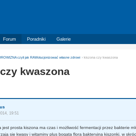
Forum
Poradniki
Galerie
ROWIZNA czyli jak RAWolucjonizować własne zdrowi
kiszona czy kwaszona
 czy kwaszona
sus
2014, 19:51
 jest prosta kiszona ma czas i możliwość fermentacji przez bakterie m
zają się kwasy i witaminy plus bogata flora bakteryjna kiszonki, w skró