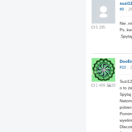
suzi1
#9
28
Nie..n
5 295
Ps..kw
.Spyta
DocEn
#10
Suzi12
1 409
20
o to ż
Spytaj
Natomi
pobier
Pomimo
wyeli
Dlacze