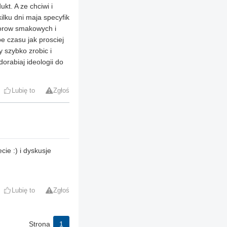
t. A ze chciwi i
ilku dni maja specyfik
lorow smakowych i
e czasu jak prosciej
y szybko zrobic i
orabiaj ideologii do
Lubię to
Zgłoś
ie :) i dyskusje
Lubię to
Zgłoś
Strona
1