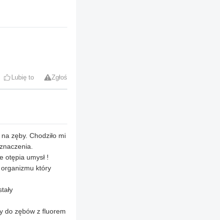
Lubię to
Zgłoś
e na zęby. Chodziło mi
 znaczenia.
e otępia umysł !
 organizmu który
tały
ty do zębów z fluorem