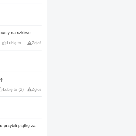
pusty na szkliwo
Lubię to
Zgłoś
nę
Lubię to
2
Zgłoś
przybili piątkę za