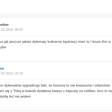
bober
.02.2014, 09:05
us jak jeszcze jakieś dylematy kulinarne będziesz mieć to I know this is c
ybe
sus
.02.2014, 20:18
m dylematów sygnalizuje fakt, że kiszona to nie kwaszona i odwrotnie
m się z Tobą w kwestii działania kwasu z kapusty na szkliwo, lecz to na
tystą też nie jestem