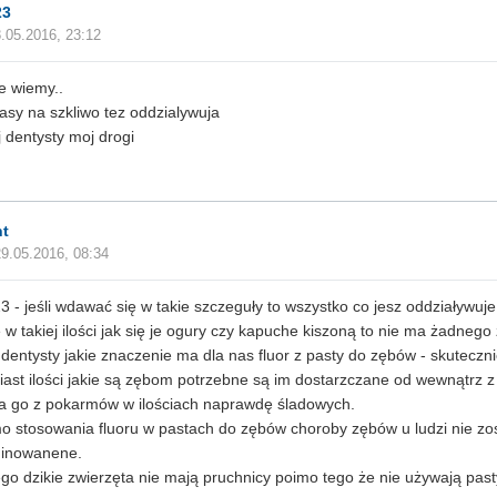
23
.05.2016, 23:12
ie wiemy..
asy na szkliwo tez oddzialywuja
j dentysty moj drogi
t
29.05.2016, 08:34
3 - jeśli wdawać się w takie szczeguły to wszystko co jesz oddziaływuj
e w takiej ilości jak się je ogury czy kapuche kiszoną to nie ma żadnego
 dentysty jakie znaczenie ma dla nas fluor z pasty do zębów - skuteczni
ast ilości jakie są zębom potrzebne są im dostarzczane od wewnątrz z
a go z pokarmów w ilościach naprawdę śladowych.
 stosowania fluoru w pastach do zębów choroby zębów u ludzi nie zos
minowanene.
go dzikie zwierzęta nie mają pruchnicy poimo tego że nie używają pas