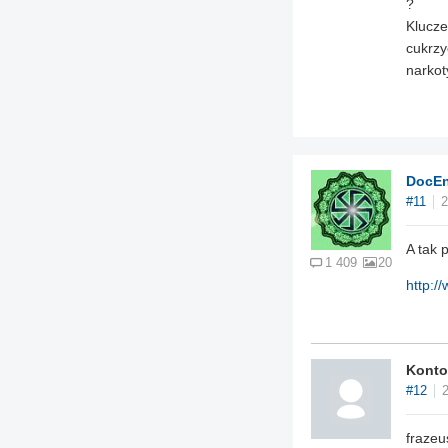
?
Klucze
cukrzy
narkot
DocEn
#11
2
A tak 
1 409
20
http:/
Konto
#12
frazeu