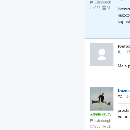
Edinburgh
933
31
kwaszo
niszcz
kapust
fosfo
#1
17
Mała 
fraze
#2
17
próchn
Admin grupy
natur
Edinburgh
933
31