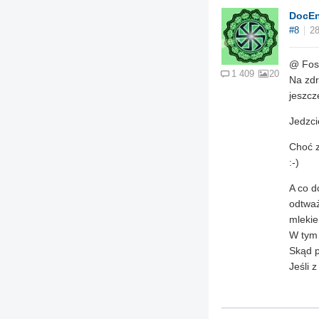
DocEn
#8
28
@ Fos
1 409
20
Na zdr
jeszcz
Jedzci
Choć z
:-)
A co d
odtważ
mlekie
W tym 
Skąd p
Jeśli 