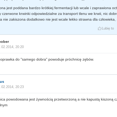
na jest poddana bardzo krótkiej fermentacji lub wcale i zaprawiona octe
y czerwone krwinki odpowiedzialne za transport tlenu we krwii, nic dob
a nie zakiszona dodatkowo nie jest wcale lekko strawna dla człowieka, 
Lubię to
bober
.02.2014, 20:20
poprawka do "samego dobra" powoduje próchnicę zębów.
sus
.02.2014, 20:23
ica powodowana jest żywnością przetworzoną a nie kapustą kiszoną c
alnym