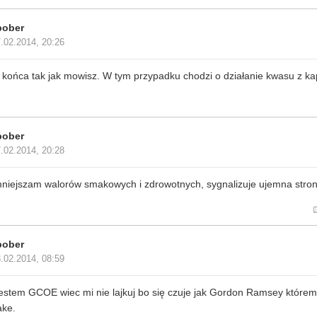
bober
.02.2014, 20:26
 końca tak jak mowisz. W tym przypadku chodzi o działanie kwasu z ka
bober
.02.2014, 20:28
niejszam walorów smakowych i zdrowotnych, sygnalizuje ujemna stro
bober
.02.2014, 08:59
estem GCOE wiec mi nie lajkuj bo się czuje jak Gordon Ramsey któremu 
ake.