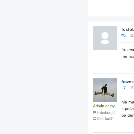
fosfo
#6
18
frazes
me ma
fraze
#7
19
nie ma
Admin grupy
zgadza
Edinburgh
ba den
933
31