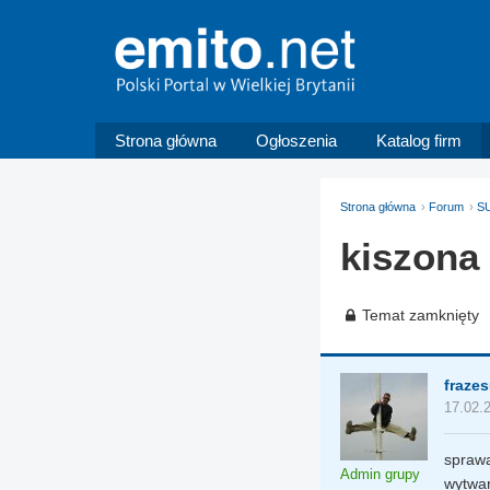
Strona główna
Ogłoszenia
Katalog firm
Strona główna
Forum
SU
kiszona
Temat zamknięty
fraze
17.02.
sprawa
Admin grupy
wytwar