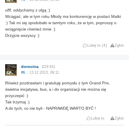
ufff, oddychamy z ulgą :)
Wciągać, ale w tym roku Młody ma konkurencję w postaci Matki
:) Tak mi się spodobało w tamtym roku, że w tym, poproszę o
wciągnięcie również mnie :)
Drżyjcie wszyscy :)
Lubię to
4
Zgłoś
dorocina
9 811
#6
13.12.2013, 09:11
Rówież pozdrawiam i gratuluję pomysłu z tym Grand Prix,
świetna inicjatywa, bus, a i do organizacji nie można się
przyczepić :)
Tak trzymaj :)
A do tych, co nie byli - NAPRAWDĘ WARTO BYĆ !
Lubię to
Zgłoś