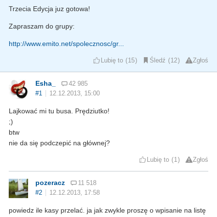
Trzecia Edycja juz gotowa!
Zapraszam do grupy:
http://www.emito.net/spolecznosc/gr...
Lubię to
15
Śledź
12
Zgłoś
Esha_
42 985
#1
12.12.2013, 15:00
Lajkować mi tu busa. Prędziutko!
;)
btw
nie da się podczepić na głównej?
Lubię to
1
Zgłoś
pozeracz
11 518
#2
12.12.2013, 17:58
powiedz ile kasy przelać. ja jak zwykle proszę o wpisanie na listę