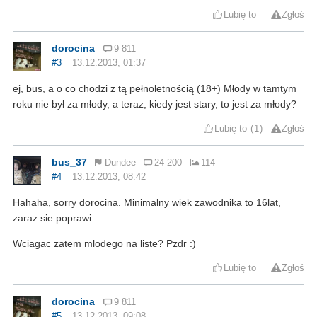
Lubię to
Zgłoś
dorocina
9 811
#3
13.12.2013, 01:37
ej, bus, a o co chodzi z tą pełnoletnością (18+) Młody w tamtym
roku nie był za młody, a teraz, kiedy jest stary, to jest za młody?
Lubię to
1
Zgłoś
bus_37
Dundee
24 200
114
#4
13.12.2013, 08:42
Hahaha, sorry dorocina. Minimalny wiek zawodnika to 16lat,
zaraz sie poprawi.
Wciagac zatem mlodego na liste? Pzdr :)
Lubię to
Zgłoś
dorocina
9 811
#5
13.12.2013, 09:08