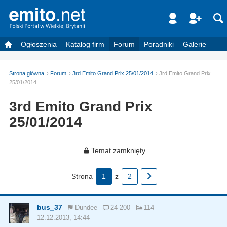
Ogłoszenia
Katalog firm
Forum
Poradniki
Galerie
Strona główna
Forum
3rd Emito Grand Prix 25/01/2014
3rd Emito Grand Prix
25/01/2014
3rd Emito Grand Prix
25/01/2014
Temat zamknięty
Strona
1
z
2
bus_37
Dundee
24 200
114
12.12.2013, 14:44