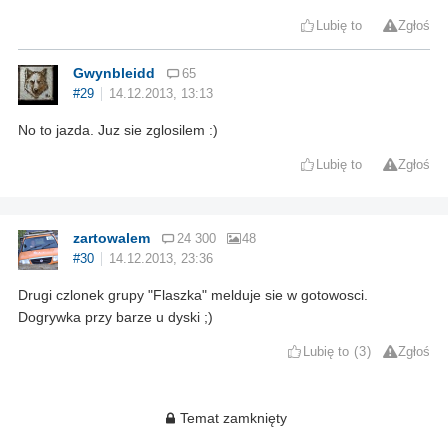
Lubię to
Zgłoś
Gwynbleidd
65
#29
14.12.2013, 13:13
No to jazda. Juz sie zglosilem :)
Lubię to
Zgłoś
zartowalem
24 300
48
#30
14.12.2013, 23:36
Drugi czlonek grupy "Flaszka" melduje sie w gotowosci.
Dogrywka przy barze u dyski ;)
Lubię to
3
Zgłoś
Temat zamknięty