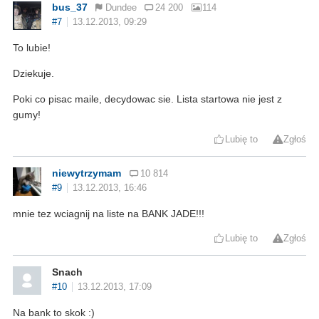
bus_37
Dundee
24 200
114
#7
13.12.2013, 09:29
To lubie!
Dziekuje.
Poki co pisac maile, decydowac sie. Lista startowa nie jest z
gumy!
Lubię to
Zgłoś
niewytrzymam
10 814
#9
13.12.2013, 16:46
mnie tez wciagnij na liste na BANK JADE!!!
Lubię to
Zgłoś
Snach
#10
13.12.2013, 17:09
Na bank to skok :)