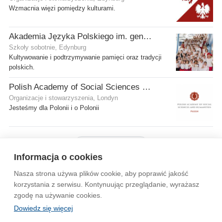
Wzmacnia więzi pomiędzy kulturami.
Akademia Języka Polskiego im. gen. Stanisława Maczka przy ECP
Szkoły sobotnie, Edynburg
Kultywowanie i podtrzymywanie pamięci oraz tradycji
polskich.
Polish Academy of Social Sciences and Humanities Ltd
Organizacje i stowarzyszenia, Londyn
Jesteśmy dla Polonii i o Polonii
Pokaż więcej firm
Informacja o cookies
Nasza strona używa plików cookie, aby poprawić jakość
Wytyczne dla społeczności
Regulamin
Prywatność
korzystania z serwisu. Kontynuując przeglądanie, wyrażasz
zgodę na używanie cookies.
Reklama
Kontakt
Information in English
Dowiedz się więcej
© 2004-2026 Emito.net