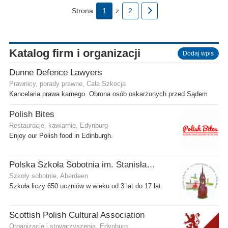
Strona
1
z
2
Katalog firm i organizacji
Dodaj wpis
Dunne Defence Lawyers
Prawnicy, porady prawne, Cała Szkocja
Kancelaria prawa karnego. Obrona osób oskarżonych przed Sądem
Polish Bites
Restauracje, kawiarnie, Edynburg
Enjoy our Polish food in Edinburgh.
Polska Szkoła Sobotnia im. Stanisława Kostki
Szkoły sobotnie, Aberdeen
Szkoła liczy 650 uczniów w wieku od 3 lat do 17 lat.
Scottish Polish Cultural Association
Organizacje i stowarzyszenia, Edynburg