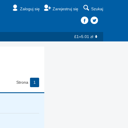
Zaloguj się
Zarejestruj się
Szukaj
£1=5.01 zł
Strona
1