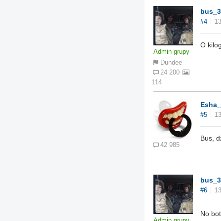
bus_3
#4
13
O kilo
Admin grupy
Dundee
24 200
114
Esha_
#5
13
Bus, d
42 985
bus_3
#6
13
No bot
Admin grupy