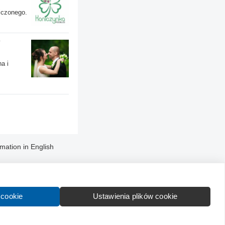
iczonego.
y
na i
rmation in English
 cookie
Ustawienia plików cookie