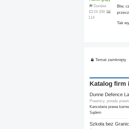
Btw, c
Dundee
24 200
przecz
114
Tak wy
Temat zamknięty
Katalog firm 
Dunne Defence L
Prawnicy, porady prawn
Kancelaria prawa karn
Sądem