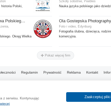
ston
Szkoły sobotnie, Peebles
 historia Polski,
Nauka języka polskiego jako dziedz
Związek Harcerstwa Polskiego w Wielkiej Brytanii
Ola Gostepska Photograph
szenia,
Foto i video, Edynburg
Fotografia ślubna, dziecięca, rodzin
lskiego. Okręg Wielka
komercyjna.
Pokaż więcej firm
ołeczności
Regulamin
Prywatność
Reklama
Kontakt
Info
© 2004-2026 Emito.net
Zaakceptuj pliki
ia z serwisu. Kontynuując
więcej