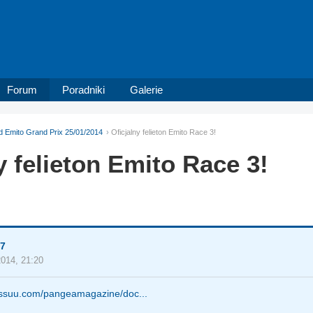
Forum
Poradniki
Galerie
d Emito Grand Prix 25/01/2014
Oficjalny felieton Emito Race 3!
y felieton Emito Race 3!
7
2014, 21:20
/issuu.com/pangeamagazine/doc...