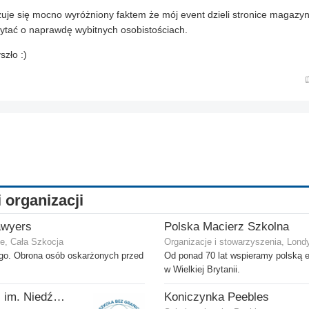
zuje się mocno wyróżniony faktem że mój event dzieli stronice magaz
ytać o naprawdę wybitnych osobistościach.
szło :)
i organizacji
awyers
Polska Macierz Szkolna
e, Cała Szkocja
Organizacje i stowarzyszenia, Lond
ego. Obrona osób oskarżonych przed
Od ponad 70 lat wspieramy polską 
w Wielkiej Brytanii.
Szkoła bez Granic im. Niedźwiedzia Wojtka
Koniczynka Peebles