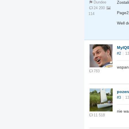
Zosta
Dundee
24 200
Page2
114
Well d
MyIQ
#2
13
wspani
783
pozer
#3
13
nie wa
11 518