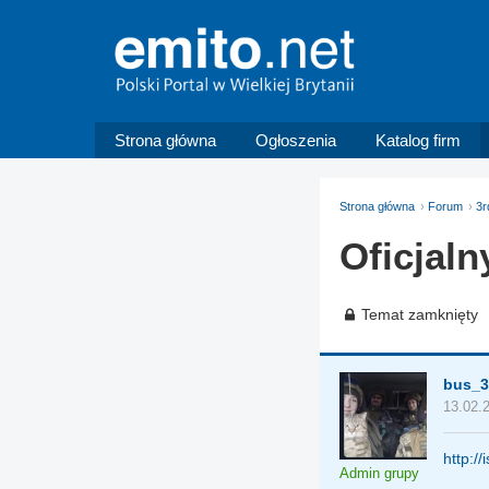
Strona główna
Ogłoszenia
Katalog firm
Strona główna
Forum
3r
Oficjaln
Temat zamknięty
bus_3
13.02.
http:/
Admin grupy