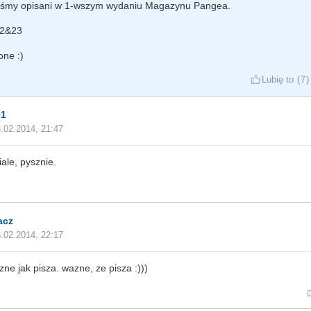
liśmy opisani w 1-wszym wydaniu Magazynu Pangea.
2&23
one :)
Lubię to
7
01
.02.2014, 21:47
ale, pysznie.
acz
.02.2014, 22:17
zne jak pisza. wazne, ze pisza :)))