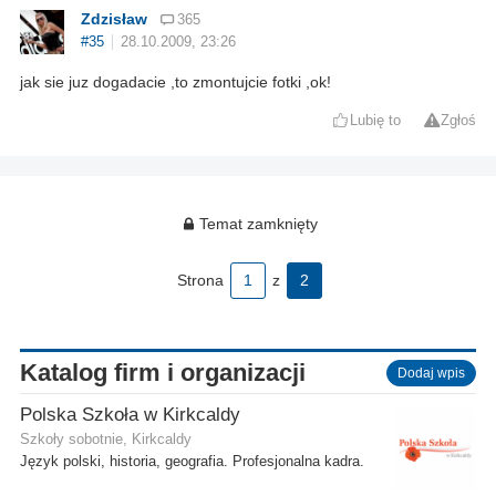
Zdzisław
365
#35
28.10.2009, 23:26
jak sie juz dogadacie ,to zmontujcie fotki ,ok!
Lubię to
Zgłoś
Temat zamknięty
Strona
1
z
2
Katalog firm i organizacji
Dodaj wpis
Polska Szkoła w Kirkcaldy
Szkoły sobotnie, Kirkcaldy
Język polski, historia, geografia. Profesjonalna kadra.