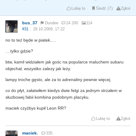
Lubię to
Śledź
7
Zgłoś
bus_37
Dundee
24 200
114
#31
28.10.2009, 17:22
no to też będe w piatek.....
....tylko gdzie?
btw, kamil widziałem jak gośc na popularce maluchem subaru
objechał, wszystko zalezy jak leży.
lampy troche gęsto, ale za to adrenaliny pewnie więcej.
co do płyt, załatwiłem kiedys dwie felgi za jednym strzałem w
słuzbowej fabii kombina podobnym placyku.
maciek czyżbys kupił Leon RR?
Lubię to
Zgłoś
maciek.
335