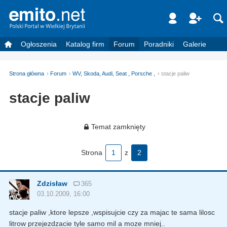
Ogłoszenia
Katalog firm
Forum
Poradniki
Galerie
Strona główna
Forum
WV, Skoda, Audi, Seat , Porsche ,
stacje paliw
stacje paliw
Temat zamknięty
Strona
1
z
2
Zdzisław
365
03.10.2009, 16:00
stacje paliw ,ktore lepsze ,wspisujcie czy za majac te sama lilosc
litrow przejezdzacie tyle samo mil a moze mniej..