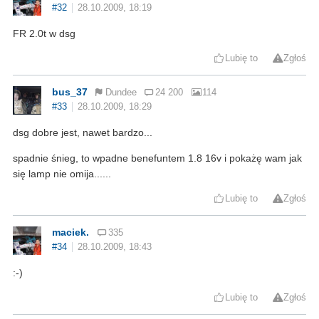
#32
28.10.2009, 18:19
FR 2.0t w dsg
Lubię to
Zgłoś
bus_37
Dundee
24 200
114
#33
28.10.2009, 18:29
dsg dobre jest, nawet bardzo...
spadnie śnieg, to wpadne benefuntem 1.8 16v i pokażę wam jak
się lamp nie omija......
Lubię to
Zgłoś
maciek.
335
#34
28.10.2009, 18:43
:-)
Lubię to
Zgłoś