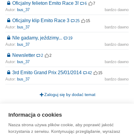
Oficjalny felieton Emito Race 3!
6
7
Autor:
bus_37
bardzo dawno
Oficjalny klip Emito Race 3
25
15
Autor:
bus_37
bardzo dawno
NIe gadamy, jeździmy...
19
Autor:
bus_37
bardzo dawno
Newsletter
2
2
Autor:
bus_37
bardzo dawno
3rd Emito Grand Prix 25/01/2014
42
15
Autor:
bus_37
bardzo dawno
Zaloguj się by dodać temat
Strona
1
Informacja o cookies
Nasza strona używa plików cookie, aby poprawić jakość
Wytyczne dla społeczności
Regulamin
Prywatność
korzystania z serwisu. Kontynuując przeglądanie, wyrażasz