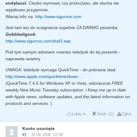
endalaust
. Ciezko wymowic czy przeczytac, ale slucha sie
wyjatkowo przyjemnie.
Wiecej info na:
http://www.sigurros.com
Jest tam tez do sciagniecia zupelnie ZA DARMO piosenka
Gobbledigook
:
http://www.sigurros.com/dvd3.asp
Pod tym samym adresem rowniez teledysk do tej piosenki -
naprawde swietny
UWAGA: teledysk wymaga QuickTime - do pobrania stad:
http://www.apple.com/quicktime/down...
(QuickTime 7.4.5 for Windows XP or Vista; odznaczcie
FREE
weekly New Music Tuesday subscription.
i
Keep me up to date
with Apple news, software updates, and the latest information on
products and services.
)
Lubię to
Śledź
2
Zgłoś
Konto usunięte
#1
10.06.2008, 03:00