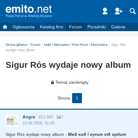
Ogłoszenia
Katalog firm
Forum
Poradniki
Galerie
Strona główna
Forum
Indie / Alternative / Post-Rock / Electronica
Sigur Rós
wydaje nowy album
Sigur Rós wydaje nowy album
Temat zamknięty
Strona
1
Angra
2 665
2
10.06.2008, 01:45
Sigur Rós wydaje nowy album -
Með suð í eyrum við spilum