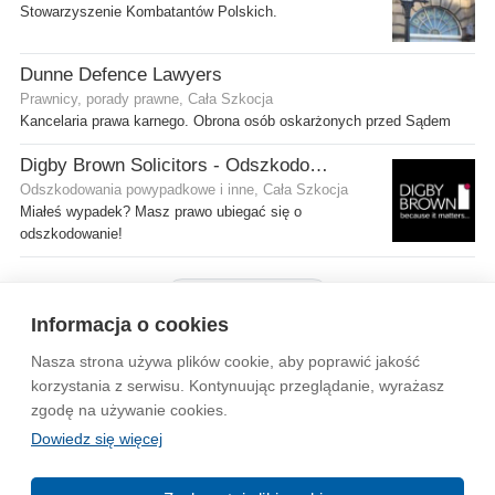
Stowarzyszenie Kombatantów Polskich.
Dunne Defence Lawyers
Prawnicy, porady prawne, Cała Szkocja
Kancelaria prawa karnego. Obrona osób oskarżonych przed Sądem
Digby Brown Solicitors - Odszkodowania w Szkocji
Odszkodowania powypadkowe i inne, Cała Szkocja
Miałeś wypadek? Masz prawo ubiegać się o
odszkodowanie!
Pokaż więcej firm
Informacja o cookies
Nasza strona używa plików cookie, aby poprawić jakość
Wytyczne dla społeczności
Regulamin
Prywatność
korzystania z serwisu. Kontynuując przeglądanie, wyrażasz
zgodę na używanie cookies.
Reklama
Kontakt
Information in English
Dowiedz się więcej
© 2004-2026 Emito.net