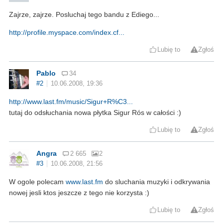
Zajrze, zajrze. Posluchaj tego bandu z Ediego...
http://profile.myspace.com/index.cf...
Lubię to
Zgłoś
Pablo
34
#2
10.06.2008, 19:36
http://www.last.fm/music/Sigur+R%C3...
tutaj do odsłuchania nowa płytka Sigur Rós w całości :)
Lubię to
Zgłoś
Angra
2 665
2
#3
10.06.2008, 21:56
W ogole polecam
www.last.fm
do sluchania muzyki i odkrywania
nowej jesli ktos jeszcze z tego nie korzysta :)
Lubię to
Zgłoś