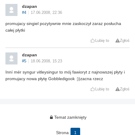
dzapan
#4
17.06.2008, 22:36
promujacy singiel pozytywnie mnie zaskoczył zaraz posłucha
całej płytki
Lubię to
Zgłoś
dzapan
#5
18.06.2008, 15:23
Inní mér syngur vitleysingur to mój fawioryt z najnowszej płyty i
promujacy nowa płytę Gobbledigook :))zacna rzecz
Lubię to
Zgłoś
Temat zamknięty
Strona
1