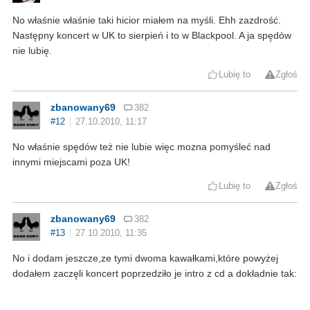
No właśnie właśnie taki hicior miałem na myśli. Ehh zazdrość.
Następny koncert w UK to sierpień i to w Blackpool. A ja spędów
nie lubię.
Lubię to
Zgłoś
zbanowany69
382
#12
27.10.2010, 11:17
No właśnie spędów też nie lubie więc mozna pomyśleć nad
innymi miejscami poza UK!
Lubię to
Zgłoś
zbanowany69
382
#13
27.10.2010, 11:35
No i dodam jeszcze,ze tymi dwoma kawałkami,które powyżej
dodałem zaczęli koncert poprzedziło je intro z cd a dokładnie tak: