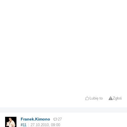
Lubię to
Zgłoś
Franek.Kimono
27
#11
27.10.2010, 09:00