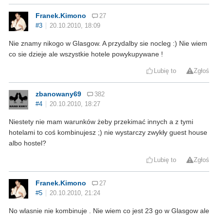
Franek.Kimono
27
#3
20.10.2010, 18:09
Nie znamy nikogo w Glasgow. A przydalby sie nocleg :) Nie wiem
co sie dzieje ale wszystkie hotele powykupywane !
Lubię to
Zgłoś
zbanowany69
382
#4
20.10.2010, 18:27
Niestety nie mam warunków żeby przekimać innych a z tymi
hotelami to coś kombinujesz ;) nie wystarczy zwykły guest house
albo hostel?
Lubię to
Zgłoś
Franek.Kimono
27
#5
20.10.2010, 21:24
No wlasnie nie kombinuje . Nie wiem co jest 23 go w Glasgow ale