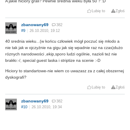
A jakie hiciory grali? Pewnie średnia wieku była 50 ? :D
Lubię to
Zgłoś
zbanowany69
382
#9
26.10.2010, 19:12
40 srednia wieku...(w końcu człowiek mógł poczuć się młodo a
nie tak jak w ojczyźnie na gigu jak się wpadnie raz na czas)dużo
róznych narodowości ,ekip,sporo ludzi ogólnie, nazioli też nie
brakło:-/, special guest laska i striptize na scenie :-D
Hiciory to standartowe-nie wiem co uwazasz za z całej obszernej
dyskografi?
Lubię to
Zgłoś
zbanowany69
382
#10
26.10.2010, 19:34