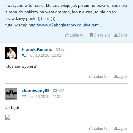
i wszycho w temacie, kto zna wbije jak po zimne piwo w niedziele
z rana do pakiszy na west granton, kto nie zna, to nie co to
prawdziwy punk :))) i oi :)))
tutaj wiecej:
http://www.o2abcglasgow.co.uk/event...
Lubię to
Śledź
3
Zgłoś
Franek.Kimono
27
#1
05.10.2010, 22:02
Ktos sie wybiera?
Lubię to
Zgłoś
zbanowany69
382
#2
05.10.2010, 22:31
Ja będe.
Lubię to
Zgłoś