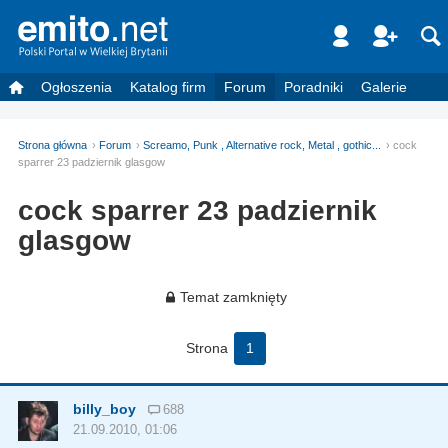
Ogłoszenia
Katalog firm
Forum
Poradniki
Galerie
Strona główna
Forum
Screamo, Punk , Alternative rock, Metal , gothic...
cock
sparrer 23 padziernik glasgow
cock sparrer 23 padziernik
glasgow
Temat zamknięty
Strona
1
billy_boy
688
21.09.2010, 01:06