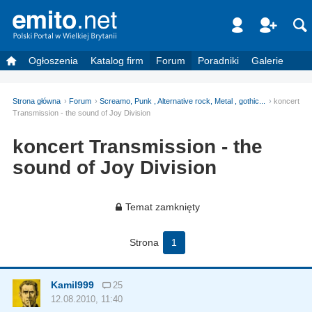
Ogłoszenia
Katalog firm
Forum
Poradniki
Galerie
Strona główna
Forum
Screamo, Punk , Alternative rock, Metal , gothic...
koncert
Transmission - the sound of Joy Division
koncert Transmission - the
sound of Joy Division
Temat zamknięty
Strona
1
Kamil999
25
12.08.2010, 11:40