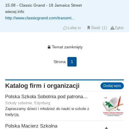
15.08 - Classic Grand - 18 Jamaica Street
wiecej info
http://www.classicgrand.com/transmi...
Lubię to
Śledź
1
Zgłoś
Temat zamknięty
Strona
1
Katalog firm i organizacji
Dodaj wpis
Polska Szkoła Sobotnia pod patronatem SPK w Edynburgu - Filia Stenhouse
Szkoły sobotnie, Edynburg
Zapraszamy dzieci i młodzież do nauki w szkole z
tradycją.
Polska Macierz Szkolna