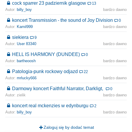
cock sparrer 23 padziernik glasgow
13
Autor:
billy_boy
bardzo dawno
koncert Transmission - the sound of Joy Division
0
Autor:
Kamil999
bardzo dawno
siekiera
9
Autor:
User 83340
bardzo dawno
HELL IS HARMONY (DUNDEE)
0
Autor:
bartheoosh
bardzo dawno
Patologia-punk rockowy odjazd
22
Autor:
mrlucky666
bardzo dawno
Darmowy koncert Faithful Narrator, Darkligt,
0
Autor: zielik
bardzo dawno
koncert real mckenzies w edynburgu
2
Autor:
billy_boy
bardzo dawno
Zaloguj się by dodać temat