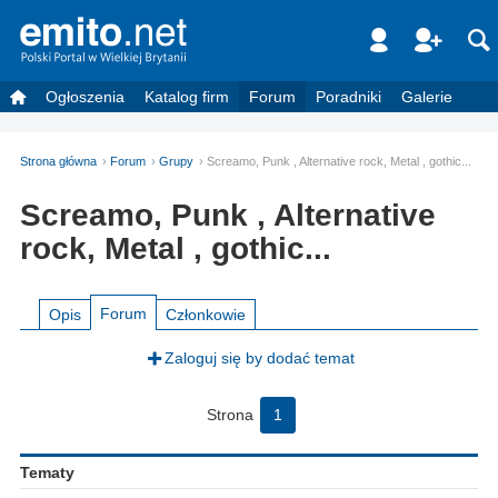
Ogłoszenia
Katalog firm
Forum
Poradniki
Galerie
Strona główna
Forum
Grupy
Screamo, Punk , Alternative rock, Metal , gothic...
Screamo, Punk , Alternative
rock, Metal , gothic...
Forum
Opis
Członkowie
Zaloguj się by dodać temat
Strona
1
Tematy