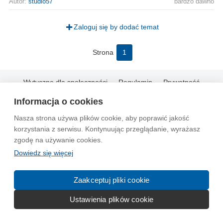
Autor:
studio57
bardzo dawno
Zaloguj się by dodać temat
Strona
1
Wytyczne dla społeczności
Regulamin
Prywatność
Reklama
Kontakt
Information in English
Informacja o cookies
Nasza strona używa plików cookie, aby poprawić jakość
© 2004-2026 Emito.net
korzystania z serwisu. Kontynuując przeglądanie, wyrażasz
zgodę na używanie cookies.
Dowiedz się więcej
Zaakceptuj pliki cookie
Ustawienia plików cookie