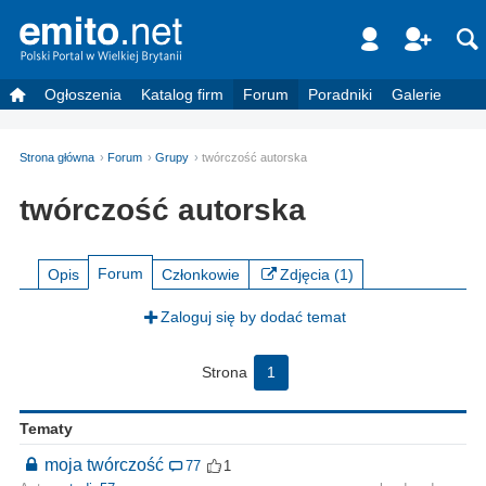
Ogłoszenia
Katalog firm
Forum
Poradniki
Galerie
Strona główna
Forum
Grupy
twórczość autorska
twórczość autorska
Forum
Opis
Członkowie
Zdjęcia (1)
Zaloguj się by dodać temat
Strona
1
Tematy
moja twórczość
77
1