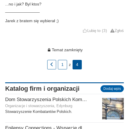
...no i jak? Byl ktos?
_______________
Jarek z bratem się wybierał ;)
Lubię to
3
Zgłoś
Temat zamknięty
1
z
4
Katalog firm i organizacji
Dodaj wpis
Dom Stowarzyszenia Polskich Kombatantów (SPK) w Edynburgu
Organizacje i stowarzyszenia, Edynburg
Stowarzyszenie Kombatantów Polskich.
Epilepsy Connections - Wsparcie dla osób z epilepsją