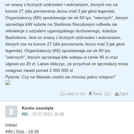
on znany z licznych uzdrowien i wskrzeszen, ktorych ma na
koncie 27 (dla porownania Jezus mial 3 jak glosi legenda).
Organizatorzy (KK) spodziewaja sie ok 60 tys. "wiernych", ktorym
sprzedaja biW sobote na Stadionie Narodowym odbeda sie
rekolekcje z udzialem ugandyjskiego duchownego, ksiedza
Bashobora. Jest on znany z licznych uzdrowien i wskrzeszen,
ktorych ma na koncie 27 (dla porownania Jezus mial 3 jak glosi
legenda). Organizatorzy (KK) spodziewaja sie ok 60 tys.
"wiernych", ktorym sprzedaja bile wstepu w cenie 40 zl oraz
ulgowe po 20 zl. Latwo obliczyc, ze przychod ze sprzedazy moze
osiagnac nawet ponad 2 000 000 zl.
Pytanie: Czy na Wawelu zwolni sie chociaz jedno miejsce?
Lubię to
4
Śledź
11
Zgłoś
Konto usunięte
#91
07.07.2013, 19:48
Infidel
#90 | Dziś - 19:35