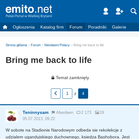
Ogłoszenia
Katalog firm
Forum
Poradniki
Galerie
Strona główna
Forum
Niesławni Polacy
Bring me back to life
Bring me back to life
Temat zamknięty
1
z
4
Teninnysam
Aberdeen
2 173
19
05.07.2013, 09:22
W sobote na Stadionie Narodowym odbeda sie rekolekcje z
udzialem ugandyjskiego duchownego, ksiedza Bashobora. Jest