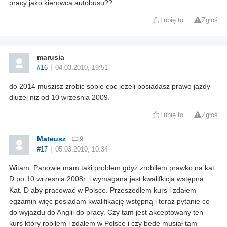
pracy jako kierowca autobusu??
Lubię to
Zgłoś
marusia
#16
04.03.2010, 19:51
do 2014 muszisz zrobic sobie cpc jezeli posiadasz prawo jazdy
dluzej niz od 10 wrzesnia 2009.
Lubię to
Zgłoś
Mateusz
9
#17
05.03.2010, 10:34
Witam. Panowie mam taki problem gdyż zrobiłem prawko na kat.
D po 10 wrzesnia 2008r. i wymagana jest kwalifkicja wstępna
Kat. D aby pracować w Polsce. Przeszedłem kurs i zdałem
egzamin więc posiadam kwalifikację wstępną i teraz pytanie co
do wyjazdu do Anglii do pracy. Czy tam jest akceptowany ten
kurs który robiłem i zdałem w Polsce i czy bede musiał tam