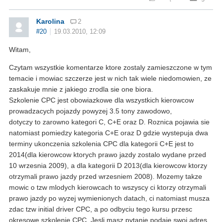
Karolina
2
#20
19.03.2010, 12:09
Witam,
Czytam wszystkie komentarze ktore zostaly zamieszczone w tym
temacie i mowiac szczerze jest w nich tak wiele niedomowien, ze
zaskakuje mnie z jakiego zrodla sie one biora.
Szkolenie CPC jest obowiazkowe dla wszystkich kierowcow
prowadzacych pojazdy powyzej 3.5 tony zawodowo,
dotyczy to zarowno kategori C, C+E oraz D. Roznica pojawia sie
natomiast pomiedzy kategoria C+E oraz D gdzie wystepuja dwa
terminy ukonczenia szkolenia CPC dla kategorii C+E jest to
2014(dla kierowcow ktorych prawo jazdy zostalo wydane przed
10 wrzesnia 2009), a dla kategorii D 2013(dla kierowcow ktorzy
otrzymali prawo jazdy przed wrzesniem 2008). Mozemy takze
mowic o tzw mlodych kierowcach to wszyscy ci ktorzy otrzymali
prawo jazdy po wyzej wymienionych datach, ci natomiast musza
zdac tzw initial driver CPC, a po odbyciu tego kursu przesc
okresowe szkolenie CPC. Jesli masz pytanie podaje swoj adres