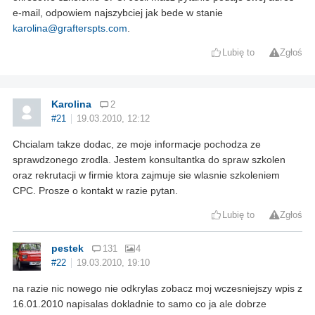
e-mail, odpowiem najszybciej jak bede w stanie
karolina@grafterspts.com
.
Lubię to
Zgłoś
Karolina
2
#21
19.03.2010, 12:12
Chcialam takze dodac, ze moje informacje pochodza ze
sprawdzonego zrodla. Jestem konsultantka do spraw szkolen
oraz rekrutacji w firmie ktora zajmuje sie wlasnie szkoleniem
CPC. Prosze o kontakt w razie pytan.
Lubię to
Zgłoś
pestek
131
4
#22
19.03.2010, 19:10
na razie nic nowego nie odkrylas zobacz moj wczesniejszy wpis z
16.01.2010 napisalas dokladnie to samo co ja ale dobrze