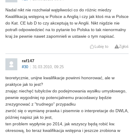
Nadal nikt nie rozchwiał wątpliwości co do różnic miedzy
Kwalifikacją wstępną w Polsce a Anglią i czy jak ktoś ma w Polsce
do Kat. CE lub D to czy akceptują to w Anglii. Nikt nigdzie nie
potrafi odpowiedzieć na to pytanie bo Polska to tak nienormalny
kraj że pewnie nawet zapomnieli w ustawie o tym napisać.
Lubię to
Zgłoś
raf147
#30
31.03.2010, 09:25
teoretycznie, unijne kwalifikacje powinni honorować, ale w
praktyce jak to jest?
znając niechęć tubylców do podejmowania wysiłku umysłowego,
pewnie wygodniej np potencjalnemu pracodawcy będzie
zrezygnować z "trudnego" przypadku
zwróć się o wymianę prawka i pisemnie o interpretacje do DWLA,
później napisz jak to jest,
ten problem wypłynie po 2014, jak wszyscy będą robić kw.
okresową, bo teraz kwalifikacja wstępna i jeszcze zrobiona w