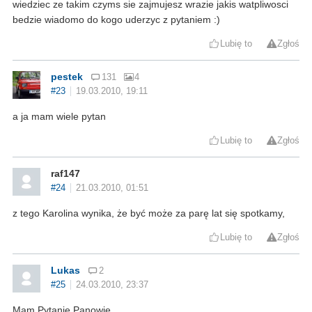
wiedziec ze takim czyms sie zajmujesz wrazie jakis watpliwosci
bedzie wiadomo do kogo uderzyc z pytaniem :)
Lubię to
Zgłoś
pestek
131
4
#23
19.03.2010, 19:11
a ja mam wiele pytan
Lubię to
Zgłoś
raf147
#24
21.03.2010, 01:51
z tego Karolina wynika, że być może za parę lat się spotkamy,
Lubię to
Zgłoś
Lukas
2
#25
24.03.2010, 23:37
Mam Pytanie Panowie