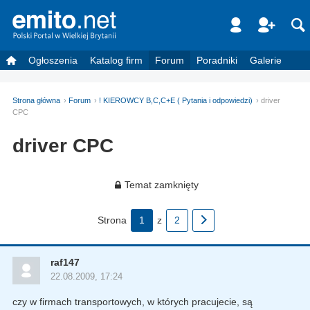
Ogłoszenia
Katalog firm
Forum
Poradniki
Galerie
Strona główna
Forum
! KIEROWCY B,C,C+E ( Pytania i odpowiedzi)
driver
CPC
driver CPC
Temat zamknięty
Strona
1
z
2
raf147
22.08.2009, 17:24
czy w firmach transportowych, w których pracujecie, są