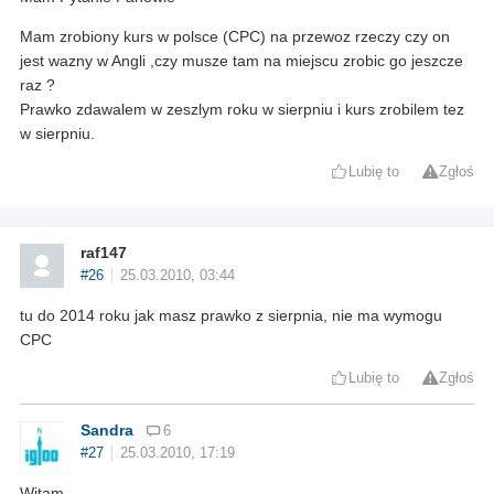
Mam zrobiony kurs w polsce (CPC) na przewoz rzeczy czy on
jest wazny w Angli ,czy musze tam na miejscu zrobic go jeszcze
raz ?
Prawko zdawalem w zeszlym roku w sierpniu i kurs zrobilem tez
w sierpniu.
Lubię to
Zgłoś
raf147
#26
25.03.2010, 03:44
tu do 2014 roku jak masz prawko z sierpnia, nie ma wymogu
CPC
Lubię to
Zgłoś
Sandra
6
#27
25.03.2010, 17:19
Witam