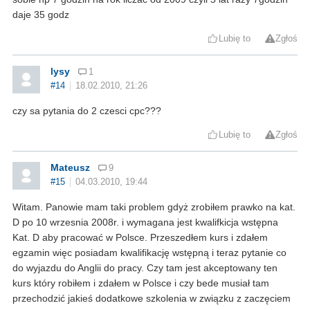
daje 35 godz
Lubię to
Zgłoś
lysy
1
#14
18.02.2010, 21:26
czy sa pytania do 2 czesci cpc???
Lubię to
Zgłoś
Mateusz
9
#15
04.03.2010, 19:44
Witam. Panowie mam taki problem gdyż zrobiłem prawko na kat.
D po 10 wrzesnia 2008r. i wymagana jest kwalifkicja wstępna
Kat. D aby pracować w Polsce. Przeszedłem kurs i zdałem
egzamin więc posiadam kwalifikację wstępną i teraz pytanie co
do wyjazdu do Anglii do pracy. Czy tam jest akceptowany ten
kurs który robiłem i zdałem w Polsce i czy bede musiał tam
przechodzić jakieś dodatkowe szkolenia w związku z zaczęciem