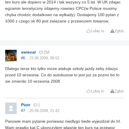
ten kurs ale dopiero w 2014 i tak wszyscy co 5 lat. W UK zdajac
egzamin teoretyczny zdajemy rowniez CPC(w Polsce musimy
chyba chodzic dodatkowo na wylkady). Dostajemy 100 pytan z
1000 z czego ok 80 jest zwiazane z przewozem towarow.
Lubię to
Zgłoś
swiecal
258
#6
23.08.2009, 09:52
Dlatego teraz kto tylko moze atakuje szkoly jazdy zeby zdazyc
przed 10 wrzesnia. Co do autobusow to jest juz za pozno bo to
sie zmienilo 10 wrzesnia 2008
Lubię to
Zgłoś
Piotr
1
#7
20.09.2009, 21:42
Panowie mam pytanie poniewaz niedlygo bede wyjezdzal do Irl.
Mam prawko kat.C ukonczylem wlasnie ten kurs na przewoz