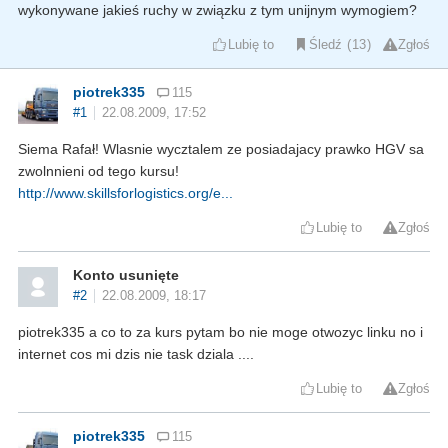
wykonywane jakieś ruchy w związku z tym unijnym wymogiem?
Lubię to
Śledź
13
Zgłoś
piotrek335
115
#1
22.08.2009, 17:52
Siema Rafał! Wlasnie wycztalem ze posiadajacy prawko HGV sa
zwolnnieni od tego kursu!
http://www.skillsforlogistics.org/e...
Lubię to
Zgłoś
Konto usunięte
#2
22.08.2009, 18:17
piotrek335 a co to za kurs pytam bo nie moge otwozyc linku no i
internet cos mi dzis nie task dziala ....
Lubię to
Zgłoś
piotrek335
115