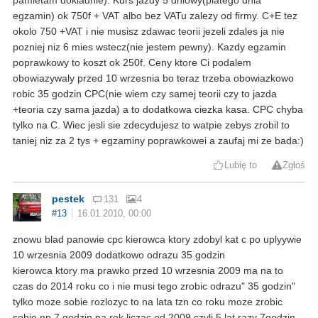
egzamin) ok 750f + VAT albo bez VATu zalezy od firmy. C+E tez
okolo 750 +VAT i nie musisz zdawac teorii jezeli zdales ja nie
pozniej niz 6 mies wstecz(nie jestem pewny). Kazdy egzamin
poprawkowy to koszt ok 250f. Ceny ktore Ci podalem
obowiazywaly przed 10 wrzesnia bo teraz trzeba obowiazkowo
robic 35 godzin CPC(nie wiem czy samej teorii czy to jazda
+teoria czy sama jazda) a to dodatkowa ciezka kasa. CPC chyba
tylko na C. Wiec jesli sie zdecydujesz to watpie zebys zrobil to
taniej niz za 2 tys + egzaminy poprawkowei a zaufaj mi ze bada:)
Lubię to
Zgłoś
pestek
131
4
#13
16.01.2010, 00:00
znowu blad panowie cpc kierowca ktory zdobyl kat c po uplyywie
10 wrzesnia 2009 dodatkowo odrazu 35 godzin
kierowca ktory ma prawko przed 10 wrzesnia 2009 ma na to
czas do 2014 roku co i nie musi tego zrobic odrazu" 35 godzin"
tylko moze sobie rozlozyc to na lata tzn co roku moze zrobic
sobie np 7 godzin na rok liczac od 2009 czyli 5 lat razy 7godzin