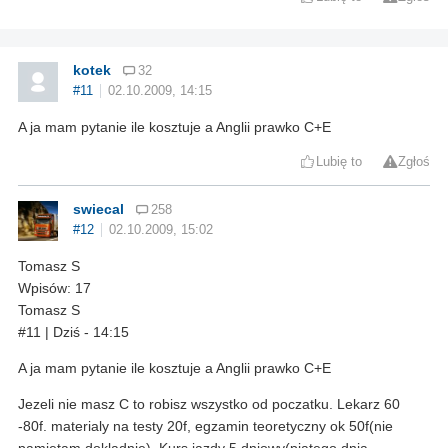
kotek
32
#11
02.10.2009, 14:15
A ja mam pytanie ile kosztuje a Anglii prawko C+E
Lubię to
Zgłoś
swiecal
258
#12
02.10.2009, 15:02
Tomasz S
Wpisów: 17
Tomasz S
#11 | Dziś - 14:15
A ja mam pytanie ile kosztuje a Anglii prawko C+E
Jezeli nie masz C to robisz wszystko od poczatku. Lekarz 60
-80f. materialy na testy 20f, egzamin teoretyczny ok 50f(nie
pamietam dokladnie). Kurs jazdy 5 dniowy(piatego dnia