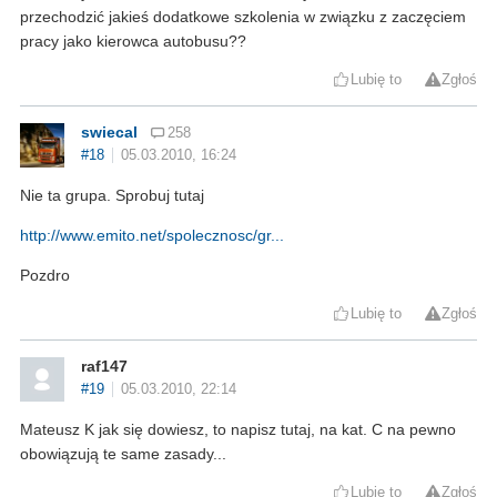
przechodzić jakieś dodatkowe szkolenia w związku z zaczęciem
pracy jako kierowca autobusu??
Lubię to
Zgłoś
swiecal
258
#18
05.03.2010, 16:24
Nie ta grupa. Sprobuj tutaj
http://www.emito.net/spolecznosc/gr...
Pozdro
Lubię to
Zgłoś
raf147
#19
05.03.2010, 22:14
Mateusz K jak się dowiesz, to napisz tutaj, na kat. C na pewno
obowiązują te same zasady...
Lubię to
Zgłoś