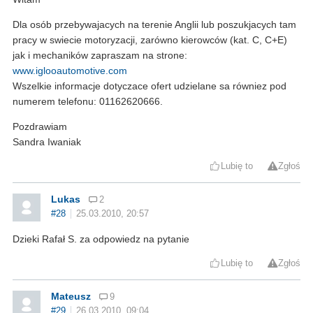
Dla osób przebywajacych na terenie Anglii lub poszukjacych tam
pracy w swiecie motoryzacji, zarówno kierowców (kat. C, C+E)
jak i mechaników zapraszam na strone:
www.iglooautomotive.com
Wszelkie informacje dotyczace ofert udzielane sa równiez pod
numerem telefonu: 01162620666.
Pozdrawiam
Sandra Iwaniak
Lubię to
Zgłoś
Lukas
2
#28
25.03.2010, 20:57
Dzieki Rafał S. za odpowiedz na pytanie
Lubię to
Zgłoś
Mateusz
9
#29
26.03.2010, 09:04