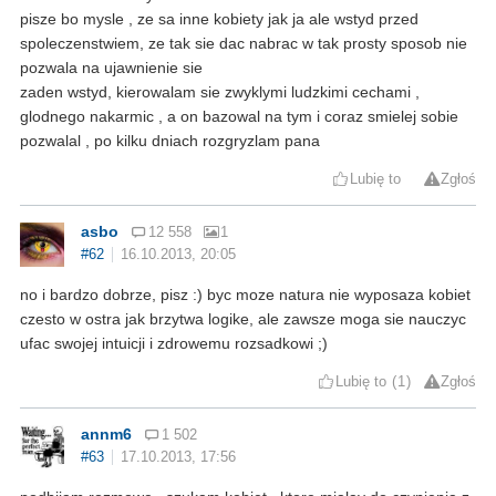
pisze bo mysle , ze sa inne kobiety jak ja ale wstyd przed
spoleczenstwiem, ze tak sie dac nabrac w tak prosty sposob nie
pozwala na ujawnienie sie
zaden wstyd, kierowalam sie zwyklymi ludzkimi cechami ,
glodnego nakarmic , a on bazowal na tym i coraz smielej sobie
pozwalal , po kilku dniach rozgryzlam pana
Lubię to
Zgłoś
asbo
12 558
1
#62
16.10.2013, 20:05
no i bardzo dobrze, pisz :) byc moze natura nie wyposaza kobiet
czesto w ostra jak brzytwa logike, ale zawsze moga sie nauczyc
ufac swojej intuicji i zdrowemu rozsadkowi ;)
Lubię to
1
Zgłoś
annm6
1 502
#63
17.10.2013, 17:56