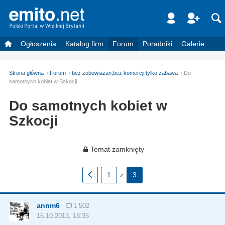
Ogłoszenia
Katalog firm
Forum
Poradniki
Galerie
Strona główna
Forum
bez zobowiazan,bez komercji,tylko zabawa
Do
samotnych kobiet w Szkocji
Do samotnych kobiet w
Szkocji
Temat zamknięty
1
z
3
annm6
1 502
16.10.2013, 18:35