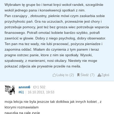
Wybrałam tę grupe bo i temat kręci wokoł randek, szcególniie
wokól jednego pana i konsekwencji spotkań z nim.
Pan czarujący , złotoustny, pieknie mówi czym zaskarbia sobie
przychylnośc pań. Gra na uczuciach, przeważnie jest chory i
potrzebuje pomocy, jest też bez grosza wiec potrzebuje wsparcia
finansowego. Potrafi omotać kobiete bardzo szybko, potrafi
zawrócić w glowie. Dobry z niego psycholog, dobry obserwator.
Ten pan ma tez wady, nie lubi pracować, pożycza pieniadze i
zapomina oddać. Miałam do czynienia z tym panem i teraz
pragne ostrzec panie, ktore z nim sie spotkały. Wysoki,
szpakowaty, z manierami, nosi okulary. Niestety nie moge
pokazać zdjecia ale prywatnie prześle na meila.
Lubię to
2
Śledź
7
Zgłoś
annm6
1 502
#61
16.10.2013, 19:53
moja lekcja nie byla jeszcze tak dotkliwa jak innych kobiet , z
ktorymi rozmawialam
nauczka na cale zycie