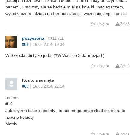
podbijam rozmowe , szukam kobiet , ktore mialay do czynienia z
panem , umowmy sie ze bedzie mial na imie N , naciagaczem,
wyludzaczem , dziala na terenie szkocji , wczesniej angli i polski
Lubię to
Zgłoś
pozyczona
11 711
#64
16.05.2014, 19:34
W Szkoclandii tylko jeden?!W Walii co 3 darmozjad:)
Lubię to
Zgłoś
Konto usunięte
#65
16.05.2014, 22:14
annm6
#19
Jak czytam takie kocopały , to nie mogę pojąć skąd się biorą te
naiwne kobiety
Matrix
Lubię to
Zgłoś