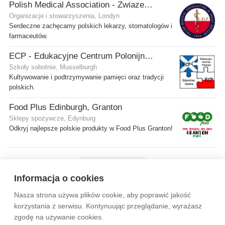
Polish Medical Association - Zwiazek Lekarzy Polskich w Wielkiej Brytanii
Organizacje i stowarzyszenia, Londyn
Serdeczne zachęcamy polskich lekarzy, stomatologów i
farmaceutów.
ECP - Edukacyjne Centrum Polonijne SCIO - Musselburgh
Szkoły sobotnie, Musselburgh
Kultywowanie i podtrzymywanie pamięci oraz tradycji
polskich.
Food Plus Edinburgh, Granton
Sklepy spożywcze, Edynburg
Odkryj najlepsze polskie produkty w Food Plus Granton!
Pokaż więcej firm
Informacja o cookies
Nasza strona używa plików cookie, aby poprawić jakość
Wytyczne dla społeczności
Regulamin
Prywatność
korzystania z serwisu. Kontynuując przeglądanie, wyrażasz
zgodę na używanie cookies.
Reklama
Kontakt
Information in English