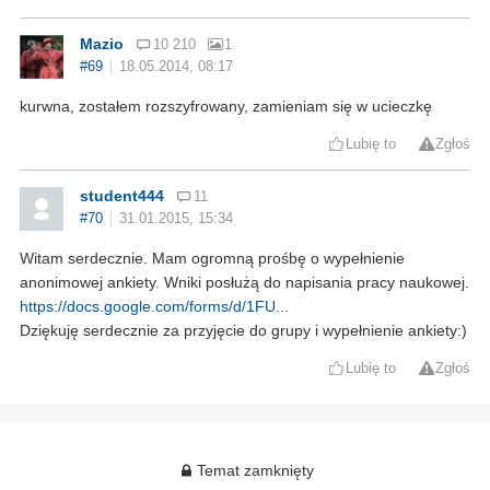
Mazio
10 210
1
#69
18.05.2014, 08:17
kurwna, zostałem rozszyfrowany, zamieniam się w ucieczkę
Lubię to
Zgłoś
student444
11
#70
31.01.2015, 15:34
Witam serdecznie. Mam ogromną prośbę o wypełnienie
anonimowej ankiety. Wniki posłużą do napisania pracy naukowej.
https://docs.google.com/forms/d/1FU...
Dziękuję serdecznie za przyjęcie do grupy i wypełnienie ankiety:)
Lubię to
Zgłoś
Temat zamknięty