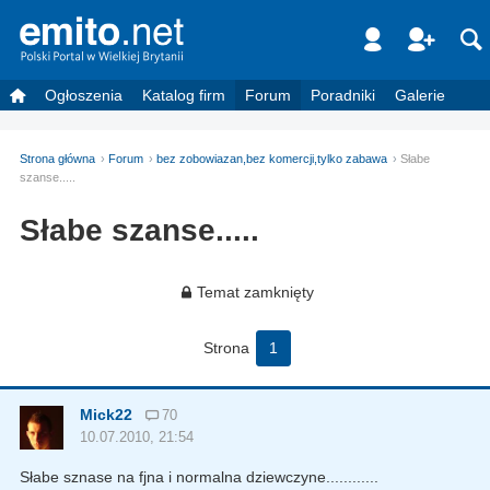
Ogłoszenia
Katalog firm
Forum
Poradniki
Galerie
Strona główna
Forum
bez zobowiazan,bez komercji,tylko zabawa
Słabe
szanse.....
Słabe szanse.....
Temat zamknięty
Strona
1
Mick22
70
10.07.2010, 21:54
Słabe sznase na fjna i normalna dziewczyne............