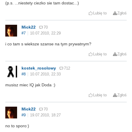
(p.s. ...niestety ciezko sie tam dostac...)
Lubię to
Zgłoś
Mick22
70
#7
10.07.2010, 22:29
i co tam s wieksze szanse na tym prywatnym?
Lubię to
Zgłoś
kostek_rosolowy
712
#8
10.07.2010, 22:33
musisz miec IQ jak Doda :)
Lubię to
Zgłoś
Mick22
70
#9
19.07.2010, 18:27
no to sporo:)