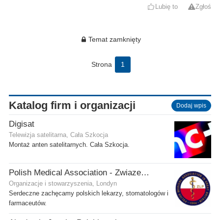
Lubię to
Zgłoś
Temat zamknięty
Strona
1
Katalog firm i organizacji
Dodaj wpis
Digisat
Telewizja satelitarna, Cała Szkocja
Montaż anten satelitarnych. Cała Szkocja.
Polish Medical Association - Zwiazek Lekarzy Polskich w Wielkiej Brytanii
Organizacje i stowarzyszenia, Londyn
Serdeczne zachęcamy polskich lekarzy, stomatologów i
farmaceutów.