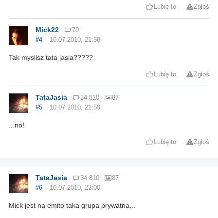
Lubię to
Zgłoś
Mick22
70
#4
10.07.2010, 21:58
Tak myslisz tata jasia?????
Lubię to
Zgłoś
TataJasia
34 810
87
#5
10.07.2010, 21:59
...no!
Lubię to
Zgłoś
TataJasia
34 810
87
#6
10.07.2010, 22:00
Mick jest na emito taka grupa prywatna...