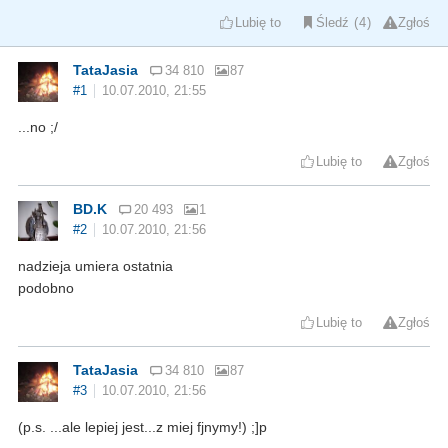
Lubię to
Śledź
4
Zgłoś
TataJasia
34 810
87
#1
10.07.2010, 21:55
...no ;/
Lubię to
Zgłoś
BD.K
20 493
1
#2
10.07.2010, 21:56
nadzieja umiera ostatnia
podobno
Lubię to
Zgłoś
TataJasia
34 810
87
#3
10.07.2010, 21:56
(p.s. ...ale lepiej jest...z miej fjnymy!) ;]p