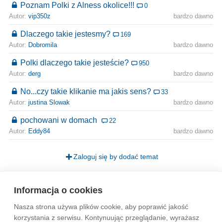
Poznam Polki z Alness okolice!!!
0
Autor:
vip350z
bardzo dawno
Dlaczego takie jestesmy?
169
Autor:
Dobromila
bardzo dawno
Polki dlaczego takie jesteście?
950
Autor:
derg
bardzo dawno
No...czy takie klikanie ma jakis sens?
33
Autor:
justina Slowak
bardzo dawno
pochowani w domach
22
Autor:
Eddy84
bardzo dawno
Zaloguj się by dodać temat
Strona
1
Informacja o cookies
Nasza strona używa plików cookie, aby poprawić jakość
Wytyczne dla społeczności
Regulamin
Prywatność
korzystania z serwisu. Kontynuując przeglądanie, wyrażasz