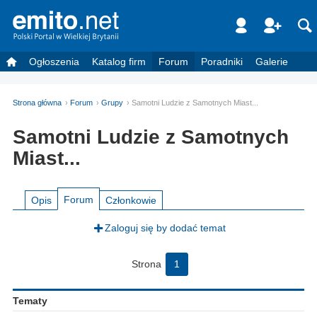
Ogłoszenia
Katalog firm
Forum
Poradniki
Galerie
Strona główna
Forum
Grupy
Samotni Ludzie z Samotnych Miast...
Samotni Ludzie z Samotnych
Miast...
Forum
Opis
Członkowie
Zaloguj się by dodać temat
Strona
1
Tematy