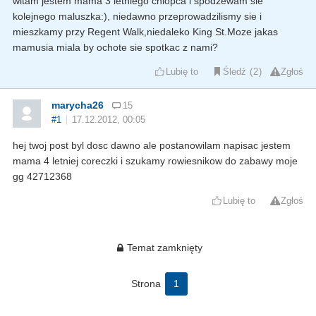
witam jestem mama 3 letniego chlopca i spodzewam sie
kolejnego maluszka:), niedawno przeprowadzilismy sie i
mieszkamy przy Regent Walk,niedaleko King St.Moze jakas
mamusia miala by ochote sie spotkac z nami?
Lubię to
Śledź
2
Zgłoś
marycha26
15
#1
17.12.2012, 00:05
hej twoj post byl dosc dawno ale postanowilam napisac jestem
mama 4 letniej coreczki i szukamy rowiesnikow do zabawy moje
gg 42712368
Lubię to
Zgłoś
Temat zamknięty
Strona
1