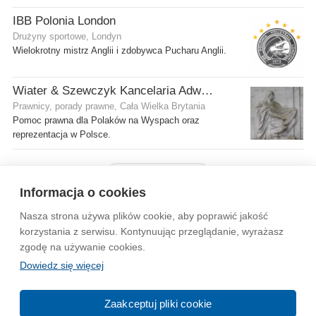
IBB Polonia London
Drużyny sportowe, Londyn
Wielokrotny mistrz Anglii i zdobywca Pucharu Anglii.
Wiater & Szewczyk Kancelaria Adwokacka
Prawnicy, porady prawne, Cała Wielka Brytania
Pomoc prawna dla Polaków na Wyspach oraz
reprezentacja w Polsce.
Pokaż więcej firm
Informacja o cookies
Nasza strona używa plików cookie, aby poprawić jakość
Wytyczne dla społeczności
Regulamin
Prywatność
korzystania z serwisu. Kontynuując przeglądanie, wyrażasz
zgodę na używanie cookies.
Reklama
Kontakt
Information in English
Dowiedz się więcej
© 2004-2026 Emito.net
Zaakceptuj pliki cookie