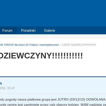
Forum
Poradniki
Galerie
AY GROUP dla dzieci (0-3 latka) i mam/opiekunow!
CZESC DZIEWCZYNY!!!!!!!!!!!
ZIEWCZYNY!!!!!!!!!!!
uk
2010, 15:47
odu pogody nasza piatkowa grupa jest JUTRO (03/12/10) ODWOŁANA
ity centre jest zamkniete przez caly obecny tydzien. MAM nadzieje 