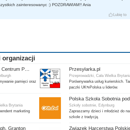
zystkich zainteresowanyc :) POZDRAWIAM!! Ania
Lubię to
i organizacji
ECP - Edukacyjne Centrum Polonijne SCIO - Musselburgh
Przesyłarka.pl
elburgh
Przeprowadzki, Cała Wielka Brytani
ymywanie pamięci oraz
Porównywarka usług kurierskich. Ta
paczki UK⇆Polska u liderów.
ielka Brytania
Szkoły sobotnie, Edynburg
pendent marketing
Zapraszamy dzieci i młodzież do na
szkole z tradycją.
gh, Granton