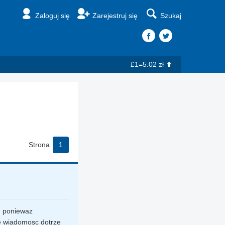
Zaloguj się
Zarejestruj się
Szukaj
£1=5.02 zł
Strona
1
, poniewaz
ze wiadomosc dotrze