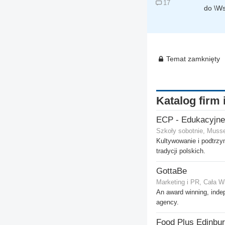
17
do \Ws
Temat zamknięty
Katalog firm 
Szkoły sobotnie, Muss
Kultywowanie i podtrz
tradycji polskich.
GottaBe
Marketing i PR, Cała W
An award winning, inde
agency.
Food Plus Edinbur