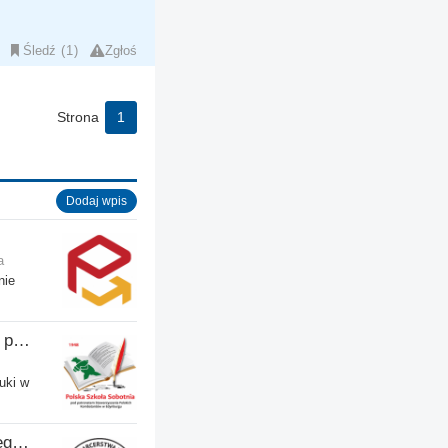
Śledź
1
Zgłoś
Strona
1
Dodaj wpis
a
nie
Polska Szkoła Sobotnia pod patronatem SPK w Edynburgu - Filia Stenhouse
uki w
Związek Harcerstwa Polskiego w Wielkiej Brytanii