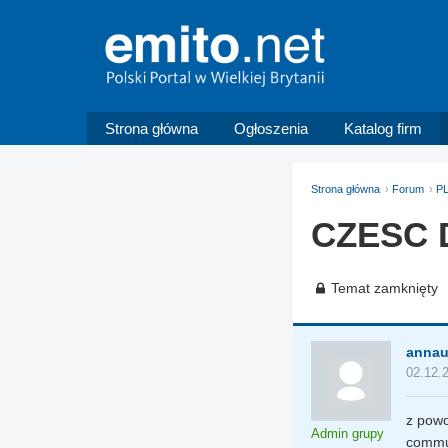
Strona główna
Ogłoszenia
Katalog firm
Strona główna
Forum
PL
CZESC D
Temat zamknięty
anna
02.12.
z pow
Admin grupy
commun