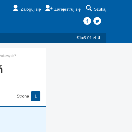
Zaloguj się
Zarejestruj się
Szukaj
£1=5.01 zł
 wiekowych?
ń
Strona
1