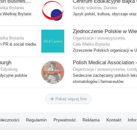
PBlink.co.uk - Polish Business Link
ielka Brytania
Szkoły sobotnie, Dundee
Wielkiej Brytanii.
Język polski, kultura, obyczaje oraz
ielka Brytania
Organizacje i stowarzyszenia,
un PR & social media
Cała Wielka Brytania
Zrzeszenie Polskich organizacji w 
burgh
, Edynburg
Organizacje i stowarzyszenia, Lond
dycyjne polskie
Serdeczne zachęcamy polskich leka
stomatologów i farmaceutów.
Pokaż więcej firm
ołeczności
Regulamin
Prywatność
Reklama
Kontakt
Info
© 2004-2026 Emito.net