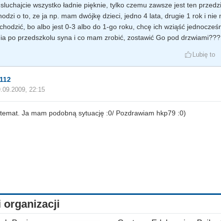
luchajcie wszystko ładnie pięknie, tylko czemu zawsze jest ten przedzi
odzi o to, ze ja np. mam dwójkę dzieci, jedno 4 lata, drugie 1 rok i n
 chodzić, bo albo jest 0-3 albo do 1-go roku, chcę ich wziąść jednocześn
ia po przedszkolu syna i co mam zrobić, zostawić Go pod drzwiami???
Lubię to
a112
.09.2009, 22:15
temat. Ja mam podobną sytuację :0/ Pozdrawiam hkp79 :0)
i organizacji