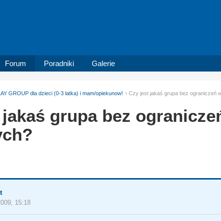
Forum
Poradniki
Galerie
AY GROUP dla dzieci (0-3 latka) i mam/opiekunow!
Czy jest jakaś grupa bez ograniczeń
 jakaś grupa bez ogranicze
ych?
t
2009, 15:18