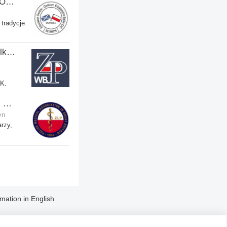
Centrum Edukacyjne Bajka Oddział w Dundee
 tradycje.
Zjednoczenie Polskie w Wielkiej Brytanii
UK.
Polish Medical Association - Zwiazek Lekarzy Polskich w Wielkiej Brytanii
yn
rzy,
rmation in English