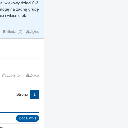
ał wiekowy dzieci 0-3
ie mogę na zadną grupę
ie i właśnie ok
Śledź
2
Zgłoś
Lubię to
Zgłoś
Strona
1
Dodaj wpis