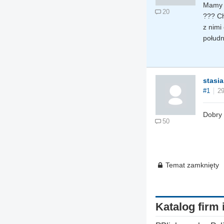
Mamy s
20
??? Ch
z nimi
połudn
stasi
#1
29
Dobry 
50
Temat zamknięty
Katalog firm 