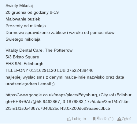
Swiety Mikolaj
20 grudnia od godziny 9-19
Malowanie buziek
Prezenty od mikolaja
Darmowe sprawdzenie zabkow i wzroku od pomocników
Swietego mikolaja
Vitality Dental Care, The Potterrow
5/3 Bristo Square
EH8 9AL Edinburgh
TELEFONY 01316291120 LUB 07522438446
najlepiej wyslac sms z danymi malca-imie nazwisko oraz data
urodzenie;adres i email ;)
https://www.google.co.uk/maps/place/Edynburg,+City+of+Edinbur
gh+EH8+9AL/@55.9462867,-3.1879883,17z/data=!3m1!4b1!4m
2!3m1!1s0x4887c7848b2bdf43:0x200d699aaeec3bc5
Lubię to
Śledź
1
Zgłoś