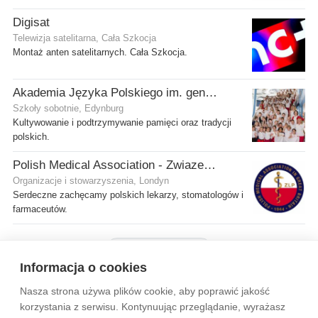
Digisat
Telewizja satelitarna, Cała Szkocja
Montaż anten satelitarnych. Cała Szkocja.
Akademia Języka Polskiego im. gen. Stanisława Maczka przy ECP
Szkoły sobotnie, Edynburg
Kultywowanie i podtrzymywanie pamięci oraz tradycji
polskich.
Polish Medical Association - Zwiazek Lekarzy Polskich w Wielkiej Brytanii
Organizacje i stowarzyszenia, Londyn
Serdeczne zachęcamy polskich lekarzy, stomatologów i
farmaceutów.
Pokaż więcej firm
Informacja o cookies
Nasza strona używa plików cookie, aby poprawić jakość
Wytyczne dla społeczności
Regulamin
Prywatność
korzystania z serwisu. Kontynuując przeglądanie, wyrażasz