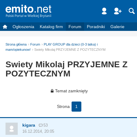
Ogłoszenia
Katalog firm
Forum
Poradniki
Galerie
Strona główna
Forum
PLAY GROUP dla dzieci (0-3 latka) i
mam/opiekunow!
Swiety Mikolaj PRZYJEMNE Z POZYTECZNYM
Swiety Mikolaj PRZYJEMNE Z
POZYTECZNYM
Temat zamknięty
Strona
1
kigara
53
16.12.2014, 20:05