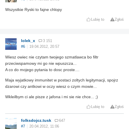
Wszystkie Ryski to fajne chlopy
Lubię to
Zgłoś
lolek_x
3 151
#6
19.04.2012, 20:57
Wiesz owiec nie czytam twojego szmatlawca bo filtr
przeciwspamowy mi go nie wpuszcza...
A co do mojego pytania to dosc proste....
Maja wyjatkowy immunitet w postaci zoltych legitymacji, spojrz
dzarowi czy antkowi w oczy wiesz o czym mowie...
Wkleilbym ci ale pisze z jafona i mi sie nie chce... ;)
Lubię to
Zgłoś
folksdojcz.tusk
647
#7
20.04.2012, 11:06