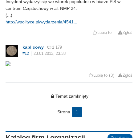
Incydent wydarzył się we wtorek popołudniu w biurze PiS w
centrum Częstochowy w al. NMP 24.
(...)
http://wpolityce.pl/wydarzenia/4541...
Lubię to
Zgłoś
kaplicowy
1 179
#12
23.01.2013, 23:38
Lubię to
3
Zgłoś
Temat zamknięty
Strona
1
Katalog firm i organizacji
Dodaj wpis