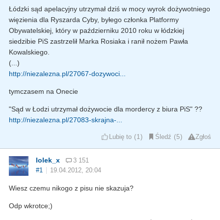
Łódzki sąd apelacyjny utrzymał dziś w mocy wyrok dożywotniego
więzienia dla Ryszarda Cyby, byłego członka Platformy
Obywatelskiej, który w październiku 2010 roku w łódzkiej
siedzibie PiS zastrzelił Marka Rosiaka i ranił nożem Pawła
Kowalskiego.
(...)
http://niezalezna.pl/27067-dozywoci...
tymczasem na Onecie
"Sąd w Łodzi utrzymał dożywocie dla mordercy z biura PiS" ??
http://niezalezna.pl/27083-skrajna-...
Lubię to
1
Śledź
5
Zgłoś
lolek_x
3 151
#1
19.04.2012, 20:04
Wiesz czemu nikogo z pisu nie skazuja?
Odp wkrotce;)