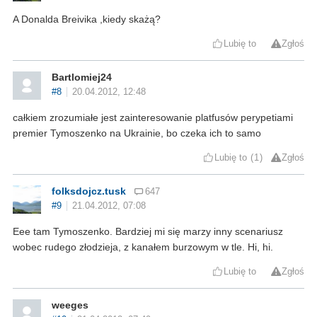
A Donalda Breivika ,kiedy skażą?
Lubię to
Zgłoś
Bartlomiej24
#8
20.04.2012, 12:48
całkiem zrozumiałe jest zainteresowanie platfusów perypetiami
premier Tymoszenko na Ukrainie, bo czeka ich to samo
Lubię to
1
Zgłoś
folksdojcz.tusk
647
#9
21.04.2012, 07:08
Eee tam Tymoszenko. Bardziej mi się marzy inny scenariusz
wobec rudego złodzieja, z kanałem burzowym w tle. Hi, hi.
Lubię to
Zgłoś
weeges