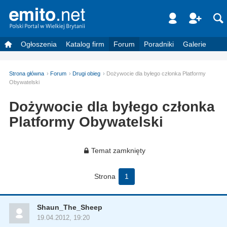
Ogłoszenia
Katalog firm
Forum
Poradniki
Galerie
Strona główna
Forum
Drugi obieg
Dożywocie dla byłego członka Platformy
Obywatelski
Dożywocie dla byłego członka
Platformy Obywatelski
Temat zamknięty
Strona
1
Shaun_The_Sheep
19.04.2012, 19:20