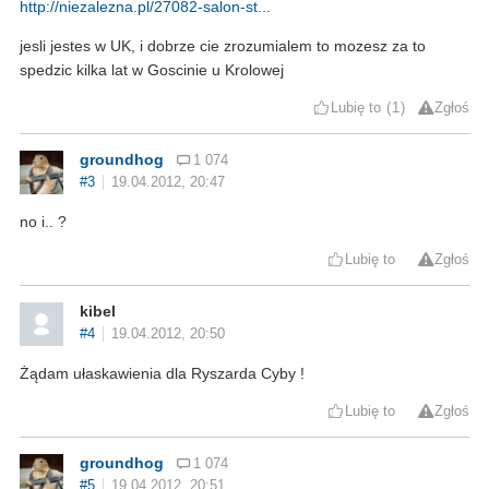
http://niezalezna.pl/27082-salon-st...
jesli jestes w UK, i dobrze cie zrozumialem to mozesz za to
spedzic kilka lat w Goscinie u Krolowej
Lubię to
1
Zgłoś
groundhog
1 074
#3
19.04.2012, 20:47
no i.. ?
Lubię to
Zgłoś
kibel
#4
19.04.2012, 20:50
Żądam ułaskawienia dla Ryszarda Cyby !
Lubię to
Zgłoś
groundhog
1 074
#5
19.04.2012, 20:51