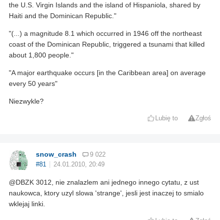
the U.S. Virgin Islands and the island of Hispaniola, shared by
Haiti and the Dominican Republic."
"(...) a magnitude 8.1 which occurred in 1946 off the northeast
coast of the Dominican Republic, triggered a tsunami that killed
about 1,800 people."
"A major earthquake occurs [in the Caribbean area] on average
every 50 years"
Niezwykle?
Lubię to
Zgłoś
snow_crash
9 022
#81
24.01.2010, 20:49
@DBZK 3012, nie znalazlem ani jednego innego cytatu, z ust
naukowca, ktory uzyl slowa 'strange', jesli jest inaczej to smialo
wklejaj linki.