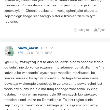
trzesienia. Podkreslam snow crash, to jest informacja ktora
zauwazylem. Chetnie poslucham twojej opinni jako eksperta
sejsmologicznego sledzacego historie trzesien ziemi w tym
regionie.
Lubię to
Zgłoś
snow_crash
9 022
#66
24.01.2010, 18:33
@DBZK, "zazwyczaj jest to albo na ladzie albo w oceanie z dala
od ladu", nie do konca rozumiem to zdaniee, bo jak dla mnie "na
ladzie albo w oceanie" wyczerpuje wszelkie mozliwosci, bo
inaczej musialo by byc w powietrzu. Do tego trzesienia ziemi
powstaja w skorupie ziemskiej, to ze akurat na powierzchni jest
woda czy suchy lad nie ma tutaj zadnego znaczenia. W ciagu
ostatnich 7 dni w tym rejonie bylo 38 miejszych lub wiekszych
trzesien ziemi, takze na Dominikanie. To jest region silnie
sejsmiczy bo zaraz obok przebiega jedna z granic pomiedzy