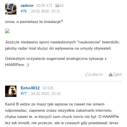
radnor
26 173
16
#76
24.01.2010, 20:11
snow, a pamietasz te instalacje?
Jeszcze niedawno sporo nawiedzonych "naukowcow" twierdzilo,
jakoby radar mial sluzyc do wplywania na umysly obywateli.
Gdziezbym oczywiscie sugerowal analogiczna sytuacje z
HAARPem. ;)
Lubię to
Zgłoś
Echo3012
135
#77
24.01.2010, 20:16
Kamil B widze ze masz tyle wpisow ze nawet nie smiem
odpowiadac, zapewne znasz wszystkie zakamarki internetu,
chyba nawet te, w ktorych sam chuck norris nie byl. O HAARPie
tez tak mowili, nie przecze, ale w czasach gdy powstawal, teraz