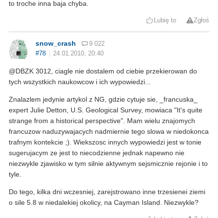
to troche inna baja chyba.
Lubię to
Zgłoś
snow_crash
9 022
#78
24.01.2010, 20:40
@DBZK 3012, ciagle nie dostalem od ciebie przekierowan do
tych wszystkich naukowcow i ich wypowiedzi...
Znalazlem jedynie artykol z NG, gdzie cytuje sie, _francuska_
expert Julie Detton, U.S. Geological Survey, mowiaca "It's quite
strange from a historical perspective". Mam wielu znajomych
francuzow naduzywajacych nadmiernie tego slowa w niedokonca
trafnym kontekcie ;). Wiekszosc innych wypowiedzi jest w tonie
sugerujacym ze jest to niecodzienne jednak napewno nie
niezwykle zjawisko w tym silnie aktywnym sejsmicznie rejonie i to
tyle.
Do tego, kilka dni wczesniej, zarejstrowano inne trzesienei ziemi
o sile 5.8 w niedalekiej okolicy, na Cayman Island. Niezwykle?