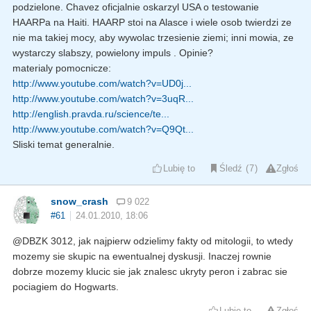
podzielone. Chavez oficjalnie oskarzyl USA o testowanie
HAARPa na Haiti. HAARP stoi na Alasce i wiele osob twierdzi ze
nie ma takiej mocy, aby wywolac trzesienie ziemi; inni mowia, ze
wystarczy slabszy, powielony impuls . Opinie?
materialy pomocnicze:
http://www.youtube.com/watch?v=UD0j...
http://www.youtube.com/watch?v=3uqR...
http://english.pravda.ru/science/te...
http://www.youtube.com/watch?v=Q9Qt...
Sliski temat generalnie.
Lubię to
Śledź
7
Zgłoś
snow_crash
9 022
#61
24.01.2010, 18:06
@DBZK 3012, jak najpierw odzielimy fakty od mitologii, to wtedy
mozemy sie skupic na ewentualnej dyskusji. Inaczej rownie
dobrze mozemy klucic sie jak znalesc ukryty peron i zabrac sie
pociagiem do Hogwarts.
Lubię to
Zgłoś