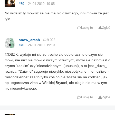
#69
24.01.2010, 19:05
No widzisz ty mowisz ze nie ma nic dziwnego, inni mowia ze jest,
tyle.
Lubię to
Zgłoś
snow_crash
9 022
#70
24.01.2010, 19:19
@DBZK, wydaje mi sie ze troche zle odbierasz to o czym sie
mowi, nie nikt nie mowi o niczym 'dziwnym', mowi sie natomiast o
czyms 'zadkim' czy 'niecodziennym' (unusual), a to jest _duza_
roznica. "Dziwne" sugeruje niewykle, niespotykane, niemozliwe -
"niecodzienne" zas to tylko cos co nie zdaza sie na codzien, jak
np. tegoroczna zima w Wielkiej Brytani, ale ciagle nie ma w tym
nic niespotykanego.
Lubię to
Zgłoś