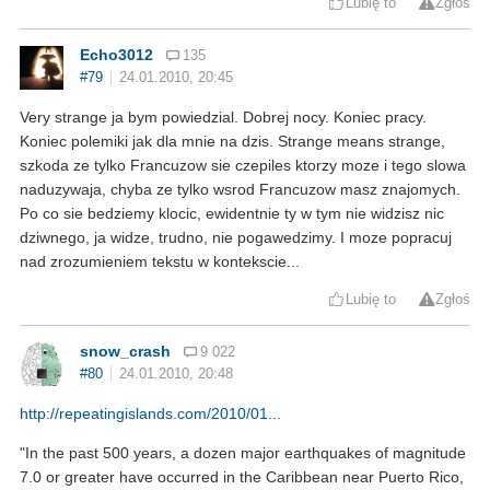
Lubię to
Zgłoś
Echo3012
135
#79
24.01.2010, 20:45
Very strange ja bym powiedzial. Dobrej nocy. Koniec pracy.
Koniec polemiki jak dla mnie na dzis. Strange means strange,
szkoda ze tylko Francuzow sie czepiles ktorzy moze i tego slowa
naduzywaja, chyba ze tylko wsrod Francuzow masz znajomych.
Po co sie bedziemy klocic, ewidentnie ty w tym nie widzisz nic
dziwnego, ja widze, trudno, nie pogawedzimy. I moze popracuj
nad zrozumieniem tekstu w kontekscie...
Lubię to
Zgłoś
snow_crash
9 022
#80
24.01.2010, 20:48
http://repeatingislands.com/2010/01...
"In the past 500 years, a dozen major earthquakes of magnitude
7.0 or greater have occurred in the Caribbean near Puerto Rico,