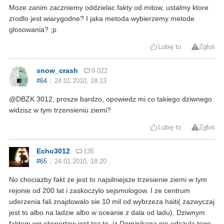
Moze zanim zaczniemy oddzielac fakty od mitow, ustalmy ktore
zrodlo jest wiarygodne? I jaka metoda wybierzemy metode
glosowania? ;p
Lubię to
Zgłoś
snow_crash
9 022
#64
24.01.2010, 18:13
@DBZK 3012, prosze bardzo, opowiedz mi co takiego dziwnego
widzisz w tym trzensieniu ziemi?
Lubię to
Zgłoś
Echo3012
135
#65
24.01.2010, 18:20
No chociazby fakt ze jest to najsilniejsze trzesienie ziemi w tym
rejonie od 200 lat i zaskoczylo sejsmologow. I ze centrum
uderzenia fali znajdowalo sie 10 mil od wybrzeza haiti( zazwyczaj
jest to albo na ladzie albo w oceanie z dala od ladu). Dziwnym
faktem wg ekspertow jest tez to, iz Dominikana nie odczula tego