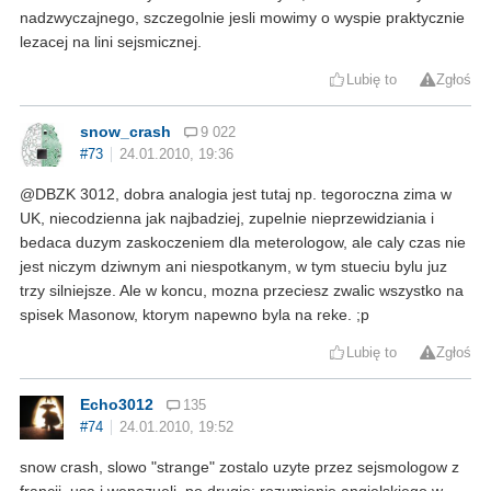
nadzwyczajnego, szczegolnie jesli mowimy o wyspie praktycznie
lezacej na lini sejsmicznej.
Lubię to
Zgłoś
snow_crash
9 022
#73
24.01.2010, 19:36
@DBZK 3012, dobra analogia jest tutaj np. tegoroczna zima w
UK, niecodzienna jak najbadziej, zupelnie nieprzewidziania i
bedaca duzym zaskoczeniem dla meterologow, ale caly czas nie
jest niczym dziwnym ani niespotkanym, w tym stueciu bylu juz
trzy silniejsze. Ale w koncu, mozna przeciesz zwalic wszystko na
spisek Masonow, ktorym napewno byla na reke. ;p
Lubię to
Zgłoś
Echo3012
135
#74
24.01.2010, 19:52
snow crash, slowo "strange" zostalo uzyte przez sejsmologow z
francji, usa i wenezueli. po drugie: rozumienie angielskiego w