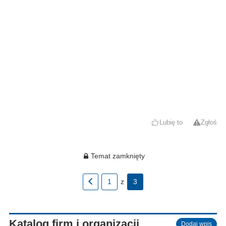
Lubię to
Zgłoś
Temat zamknięty
1
z
3
Katalog firm i organizacji
Dodaj wpis