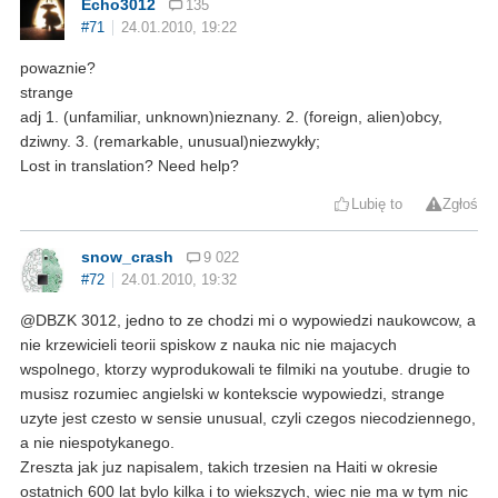
Echo3012
135
#71
24.01.2010, 19:22
powaznie?
strange
adj 1. (unfamiliar, unknown)nieznany. 2. (foreign, alien)obcy,
dziwny. 3. (remarkable, unusual)niezwykły;
Lost in translation? Need help?
Lubię to
Zgłoś
snow_crash
9 022
#72
24.01.2010, 19:32
@DBZK 3012, jedno to ze chodzi mi o wypowiedzi naukowcow, a
nie krzewicieli teorii spiskow z nauka nic nie majacych
wspolnego, ktorzy wyprodukowali te filmiki na youtube. drugie to
musisz rozumiec angielski w kontekscie wypowiedzi, strange
uzyte jest czesto w sensie unusual, czyli czegos niecodziennego,
a nie niespotykanego.
Zreszta jak juz napisalem, takich trzesien na Haiti w okresie
ostatnich 600 lat bylo kilka i to wiekszych, wiec nie ma w tym nic