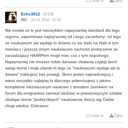
Lubię to
Zgłoś
Echo3012
135
#82
24.01.2010, 20:54
Nie mowie ze to jest niezwyklem najwyrazniej standard dla tego
regionu, zapominasz najwyrazniej od czego zaczelismy: od tego
ze naukowcom sie wydaje to dziwne co sie stalo na Haiti w tym
miesiacu i jeszcze innym naukowcom nachodzi podejrzenie ze
zarzadzajacy HAARPem mogli miec cos z tym wspolnego.
Najwyrazniej nie mozesz sobie darowac obalania czyjejs teorii
swoja teoria i moje zdanie nt tego ze "naukowcom wydaje sie to
dziwne" traktujesz bez powagi. Skoro jestes najmadrzejszy i
wiesz wszystko najlepiej to dlaczego polemizujesz z jakims
kompletnie niezwiazanym naukowo z tematem ziomkiem na
forum dla emigrantow zamiast siedziec w powazniejszym sztabie
obalajac teorie "podejrzliwych" naukowcow, ktorzy wg Ciebie
chuja wiedza. Dobranoc
Lubię to
Zgłoś