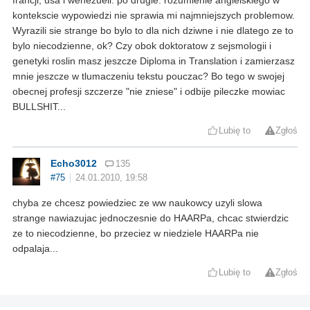
kontekscie wypowiedzi nie sprawia mi najmniejszych problemow.
Wyrazili sie strange bo bylo to dla nich dziwne i nie dlatego ze to
bylo niecodzienne, ok? Czy obok doktoratow z sejsmologii i
genetyki roslin masz jeszcze Diploma in Translation i zamierzasz
mnie jeszcze w tlumaczeniu tekstu pouczac? Bo tego w swojej
obecnej profesji szczerze "nie zniese" i odbije pileczke mowiac
BULLSHIT...
Lubię to
Zgłoś
Echo3012
135
#75
24.01.2010, 19:58
chyba ze chcesz powiedziec ze ww naukowcy uzyli slowa
strange nawiazujac jednoczesnie do HAARPa, chcac stwierdzic
ze to niecodzienne, bo przeciez w niedziele HAARPa nie
odpalaja...
Lubię to
Zgłoś