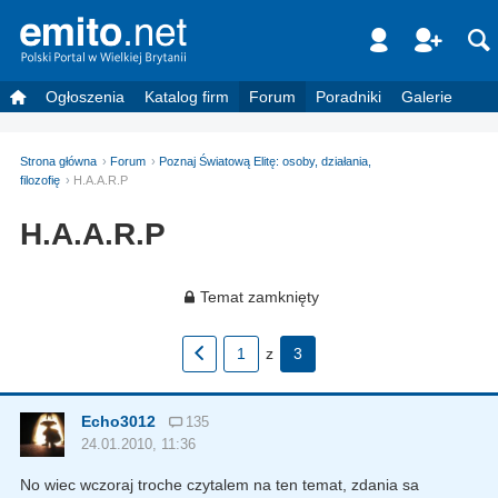
Ogłoszenia
Katalog firm
Forum
Poradniki
Galerie
Strona główna
Forum
Poznaj Światową Elitę: osoby, działania,
filozofię
H.A.A.R.P
H.A.A.R.P
Temat zamknięty
1
z
3
Echo3012
135
24.01.2010, 11:36
No wiec wczoraj troche czytalem na ten temat, zdania sa