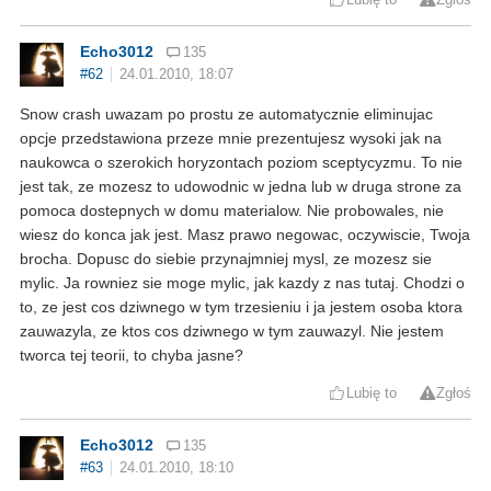
Echo3012
135
#62
24.01.2010, 18:07
Snow crash uwazam po prostu ze automatycznie eliminujac
opcje przedstawiona przeze mnie prezentujesz wysoki jak na
naukowca o szerokich horyzontach poziom sceptycyzmu. To nie
jest tak, ze mozesz to udowodnic w jedna lub w druga strone za
pomoca dostepnych w domu materialow. Nie probowales, nie
wiesz do konca jak jest. Masz prawo negowac, oczywiscie, Twoja
brocha. Dopusc do siebie przynajmniej mysl, ze mozesz sie
mylic. Ja rowniez sie moge mylic, jak kazdy z nas tutaj. Chodzi o
to, ze jest cos dziwnego w tym trzesieniu i ja jestem osoba ktora
zauwazyla, ze ktos cos dziwnego w tym zauwazyl. Nie jestem
tworca tej teorii, to chyba jasne?
Lubię to
Zgłoś
Echo3012
135
#63
24.01.2010, 18:10