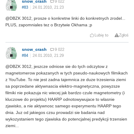
snow_crash
9 022
#83
24.01.2010, 21:23
@DBZK 3012, prosze o konkretne linki do konkretnych zrodel...
PLUS, zapomniales tez o Brzytwie Okhama ;p
Lubię to
Zgłoś
snow_crash
9 022
#84
24.01.2010, 21:29
@DBZK 3012, jeszcze odniose sie do tych odczytow z
magnetomerow pokazanych w tych pseudo-naukowych filmikach
z YouTube. To nie jest zadna tajemnica ze duze trzesienia ziemi
sa poprzedane aktywnascia elektro-magnetyczna, powyzsze
filmiki nie pokazuja nic wiecej jak bardzo czule magnetometry (i
kluczowe do projektu) HAARP odnotowywujace to wlasnie
zjawisko, a nie aktywnosc samego experymentu HAARP tego
dnia. Juz od jakiegos czsu prowadzi sie badania nad
wykozystaniem tego zjawiska do potencjalnej predykcji trzensien
ziemi...