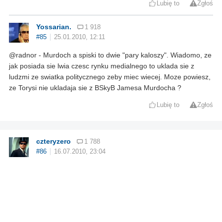
Lubię to
Zgłoś
Yossarian.
1 918
#85
25.01.2010, 12:11
@radnor - Murdoch a spiski to dwie "pary kaloszy". Wiadomo, ze
jak posiada sie lwia czesc rynku medialnego to uklada sie z
ludzmi ze swiatka politycznego zeby miec wiecej. Moze powiesz,
ze Torysi nie ukladaja sie z BSkyB Jamesa Murdocha ?
Lubię to
Zgłoś
czteryzero
1 788
#86
16.07.2010, 23:04