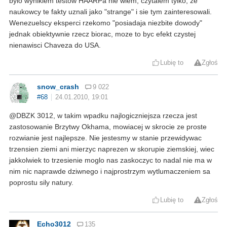
bylo wynikiem testow HAARPa nie wiem, czytalem tylko, ze
naukowcy te fakty uznali jako "strange" i sie tym zainteresowali.
Wenezuelscy eksperci rzekomo "posiadaja niezbite dowody"
jednak obiektywnie rzecz biorac, moze to byc efekt czystej
nienawisci Chaveza do USA.
Lubię to
Zgłoś
snow_crash
9 022
#68
24.01.2010, 19:01
@DBZK 3012, w takim wpadku najlogiczniejsza rzecza jest
zastosowanie Brzytwy Okhama, mowiacej w skrocie ze proste
rozwianie jest najlepsze. Nie jestesmy w stanie przewidywac
trzensien ziemi ani mierzyc naprezen w skorupie ziemskiej, wiec
jakkolwiek to trzesienie moglo nas zaskoczyc to nadal nie ma w
nim nic naprawde dziwnego i najprostrzym wytlumaczeniem sa
poprostu sily natury.
Lubię to
Zgłoś
Echo3012
135