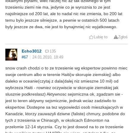
lokalnymi plytami, wiec raczej nic az tak dziwnego w tym
trzesieniu ziemi nie ma, jedynie co je wyroznia to ze jest
najsilniejsze od 200 lat, ale to nadal nic nie zmienia, bo 200 lat
temu bylo jeszcze silniejsze, a pewnie w ostatnich 500 latach
byly jeszcze ze dwa, nie jest to bynajmniej nic wyjatkowego.
Lubię to
Zgłoś
Echo3012
135
#67
24.01.2010, 18:49
snow crash chodzi o to ze trzesienie wg ekspertow powinno miec
swoje centrum albo w terenie Haiti(w skorupie ziemskiej) albo
daleko w oceanie(czytaj z dala(dalej niz smieszne 10 mil) od
wybrzeza Haiti - rowniez oczywiscie w skorupie ziemskiej jak
slusznie podkreslasz) Aktywnosc sejsmiczna ok, zgadzam sie -
jest to teren aktywny sejsmicznie, jednak wciaz zadziwilo to
ekspertow. Dostepne sa tez wypowiedzi osob mieszkajacych w
Kanadzie, ktorzy zauwazyli dziwne (faliste) chmury, podobne do
tych z trzesienia w Chinacgh, w okolicach Edmonton na
przelomie 12-14 stycznia. Czy to jest dowod na to ze trzesienie