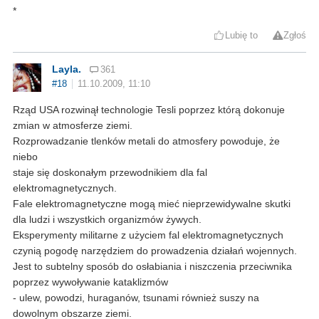
*
Lubię to
Zgłoś
Layla.
361
#18
11.10.2009, 11:10
Rząd USA rozwinął technologie Tesli poprzez którą dokonuje
zmian w atmosferze ziemi.
Rozprowadzanie tlenków metali do atmosfery powoduje, że
niebo
staje się doskonałym przewodnikiem dla fal
elektromagnetycznych.
Fale elektromagnetyczne mogą mieć nieprzewidywalne skutki
dla ludzi i wszystkich organizmów żywych.
Eksperymenty militarne z użyciem fal elektromagnetycznych
czynią pogodę narzędziem do prowadzenia działań wojennych.
Jest to subtelny sposób do osłabiania i niszczenia przeciwnika
poprzez wywoływanie kataklizmów
- ulew, powodzi, huraganów, tsunami również suszy na
dowolnym obszarze ziemi.