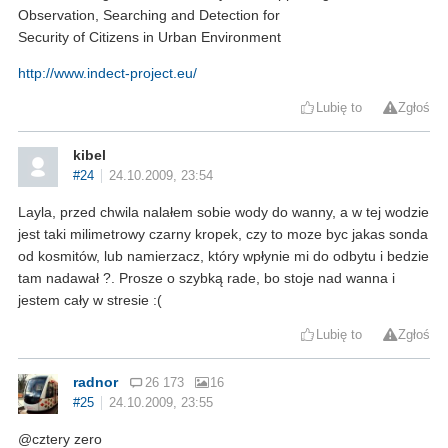
Observation, Searching and Detection for
Security of Citizens in Urban Environment
http://www.indect-project.eu/
Lubię to
Zgłoś
kibel
#24
24.10.2009, 23:54
Layla, przed chwila nalałem sobie wody do wanny, a w tej wodzie
jest taki milimetrowy czarny kropek, czy to moze byc jakas sonda
od kosmitów, lub namierzacz, który wpłynie mi do odbytu i bedzie
tam nadawał ?. Prosze o szybką rade, bo stoje nad wanna i
jestem cały w stresie :(
Lubię to
Zgłoś
radnor
26 173
16
#25
24.10.2009, 23:55
@cztery zero