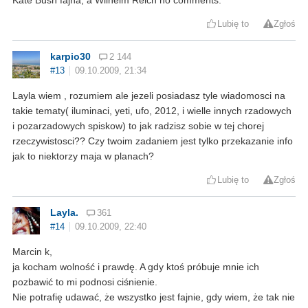
Kate Bush fajna, a Wilhelm Reich no comments.
Lubię to
Zgłoś
karpio30
2 144
#13
09.10.2009, 21:34
Layla wiem , rozumiem ale jezeli posiadasz tyle wiadomosci na
takie tematy( iluminaci, yeti, ufo, 2012, i wielle innych rzadowych
i pozarzadowych spiskow) to jak radzisz sobie w tej chorej
rzeczywistosci?? Czy twoim zadaniem jest tylko przekazanie info
jak to niektorzy maja w planach?
Lubię to
Zgłoś
Layla.
361
#14
09.10.2009, 22:40
Marcin k,
ja kocham wolność i prawdę. A gdy ktoś próbuje mnie ich
pozbawić to mi podnosi ciśnienie.
Nie potrafię udawać, że wszystko jest fajnie, gdy wiem, że tak nie