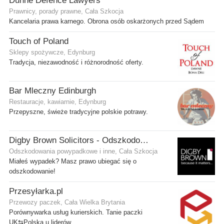
Dunne Defence Lawyers
Prawnicy, porady prawne, Cała Szkocja
Kancelaria prawa karnego. Obrona osób oskarżonych przed Sądem
Touch of Poland
Sklepy spożywcze, Edynburg
Tradycja, niezawodność i różnorodność oferty.
Bar Mleczny Edinburgh
Restauracje, kawiarnie, Edynburg
Przepyszne, świeże tradycyjne polskie potrawy.
Digby Brown Solicitors - Odszkodowania w Szkocji
Odszkodowania powypadkowe i inne, Cała Szkocja
Miałeś wypadek? Masz prawo ubiegać się o
odszkodowanie!
Przesyłarka.pl
Przewozy paczek, Cała Wielka Brytania
Porównywarka usług kurierskich. Tanie paczki
UK⇆Polska u liderów.