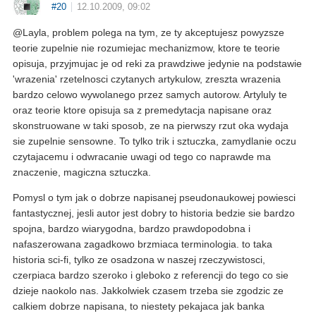
#20
12.10.2009, 09:02
@Layla, problem polega na tym, ze ty akceptujesz powyzsze
teorie zupelnie nie rozumiejac mechanizmow, ktore te teorie
opisuja, przyjmujac je od reki za prawdziwe jedynie na podstawie
'wrazenia' rzetelnosci czytanych artykulow, zreszta wrazenia
bardzo celowo wywolanego przez samych autorow. Artyluly te
oraz teorie ktore opisuja sa z premedytacja napisane oraz
skonstruowane w taki sposob, ze na pierwszy rzut oka wydaja
sie zupelnie sensowne. To tylko trik i sztuczka, zamydlanie oczu
czytajacemu i odwracanie uwagi od tego co naprawde ma
znaczenie, magiczna sztuczka.
Pomysl o tym jak o dobrze napisanej pseudonaukowej powiesci
fantastycznej, jesli autor jest dobry to historia bedzie sie bardzo
spojna, bardzo wiarygodna, bardzo prawdopodobna i
nafaszerowana zagadkowo brzmiaca terminologia. to taka
historia sci-fi, tylko ze osadzona w naszej rzeczywistosci,
czerpiaca bardzo szeroko i gleboko z referencji do tego co sie
dzieje naokolo nas. Jakkolwiek czasem trzeba sie zgodzic ze
calkiem dobrze napisana, to niestety pekajaca jak banka