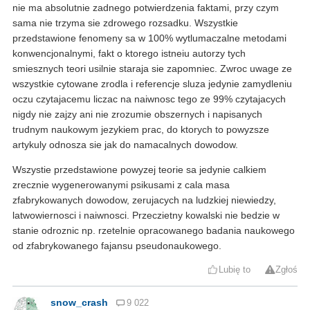
nie ma absolutnie zadnego potwierdzenia faktami, przy czym
sama nie trzyma sie zdrowego rozsadku. Wszystkie
przedstawione fenomeny sa w 100% wytlumaczalne metodami
konwencjonalnymi, fakt o ktorego istneiu autorzy tych
smiesznych teori usilnie staraja sie zapomniec. Zwroc uwage ze
wszystkie cytowane zrodla i referencje sluza jedynie zamydleniu
oczu czytajacemu liczac na naiwnosc tego ze 99% czytajacych
nigdy nie zajzy ani nie zrozumie obszernych i napisanych
trudnym naukowym jezykiem prac, do ktorych to powyzsze
artykuly odnosza sie jak do namacalnych dowodow.
Wszystie przedstawione powyzej teorie sa jedynie calkiem
zrecznie wygenerowanymi psikusami z cala masa
zfabrykowanych dowodow, zerujacych na ludzkiej niewiedzy,
latwowiernosci i naiwnosci. Przeczietny kowalski nie bedzie w
stanie odroznic np. rzetelnie opracowanego badania naukowego
od zfabrykowanego fajansu pseudonaukowego.
Lubię to
Zgłoś
snow_crash
9 022