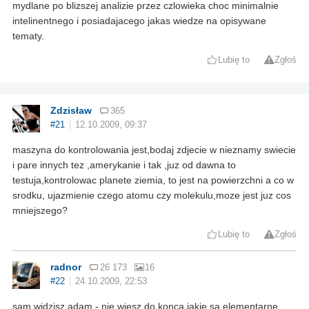
mydlane po blizszej analizie przez czlowieka choc minimalnie
intelinentnego i posiadajacego jakas wiedze na opisywane
tematy.
Lubię to
Zgłoś
Zdzisław
365
#21
12.10.2009, 09:37
maszyna do kontrolowania jest,bodaj zdjecie w nieznamy swiecie
i pare innych tez ,amerykanie i tak ,juz od dawna to
testuja,kontrolowac planete ziemia, to jest na powierzchni a co w
srodku, ujazmienie czego atomu czy molekulu,moze jest juz cos
mniejszego?
Lubię to
Zgłoś
radnor
26 173
16
#22
24.10.2009, 22:53
sam widzisz adam - nie wiesz do konca jakie sa elementarne