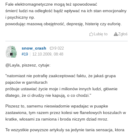
Fale elektromagnetyczne mogą też spowodować
śmierć ludzi na odległość bądź wpływać na ich stan emocjonalny
i psychiczny np.
powodując masową obejętność, depresję, histerię czy euforię.
Lubię to
Zgłoś
snow_crash
9 022
#19
12.10.2009, 08:48
@Layla, piszesz, cytuje:
"natomiast nie potrafię zaakceptować faktu, że jakaś grupa
pajaców w garniturach
próbuje ustawiać życie moje i milionów innych ludzi, głównie
dlatego, że ci drudzy nie kapują, o co chodzi."
Piszesz to, samemu nieswiadomie wpadajac w puapke
zastawiona, tym razem przez kolesi we flanelowych koszulach w
kratke, wlosami za ramiona i broda niczym dziad mroz.
Te wszystkie powyzsze artykuly sa jedynie tania sensacja, ktora