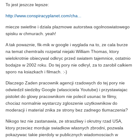
To jest jeszcze lepsze:
http://www.conspiracyplanet.com/cha...
miecze swietlne i dziala plazmowe autorstwa ogolnoswiatowego
spisku w chmurach. yeah!
A tak powaznie, fik-mik w google i wyglada na to, ze cala burze
na temat chemtrails rozpetal niejaki William Thomas, ktory
wielokrotnie obiecywal odkryc przed swiatem tajemnice, ostatnio
bodajze w 2002 roku. Do tej pory nie odkryl, za to zarobil calkiem
sporo na ksiazkach i filmach. :-)
Dlaczego Zaden pracownik agencji rzadowych do tej pory nie
odwiedzil siedziby Google (wlasciciela Youtube) i przystawiajac
pistolet do glowy pracownikom nie polecil usunac te filmy,
chociaz normalnie wystarczy zgloszenie uzytkownikow do
moderacji i material znika ze strony bez zadnego tlumaczenia?
Nikogo tez nie zastanawia, ze straszliwy i okrutny rzad USA,
ktory przeciez morduje swiadkow wlasnych zbrodni, pozwala
pokazywac takie pierdoly w publicznych wiadomosciach w