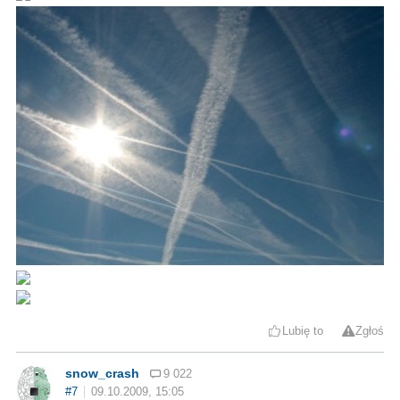
Lubię to
Zgłoś
snow_crash
9 022
#7
09.10.2009, 15:05