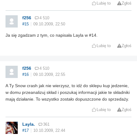
Lubię to
Zgłoś
f256
4 510
#15
09.10.2009, 22:50
Ja się zgadzam z tym, co napisała Layla w #14.
Lubię to
Zgłoś
f256
4 510
#16
09.10.2009, 22:55
A Ty Snow crash jak nie wierzysz, to idź do sklepu kup jedzenie,
w domu przeanalizuj skład i poszukaj informacji jakie te składniki
mają działanie. To wszystko zostało dopuszczone do sprzedaży.
Lubię to
Zgłoś
Layla.
361
#17
10.10.2009, 22:44