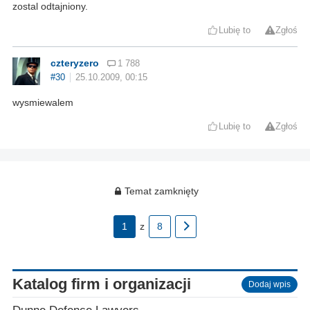
zostal odtajniony.
Lubię to
Zgłoś
czteryzero
1 788
#30
25.10.2009, 00:15
wysmiewalem
Lubię to
Zgłoś
Temat zamknięty
1
z
8
Katalog firm i organizacji
Dodaj wpis