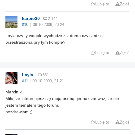
Lubię to
Zgłoś
karpio30
2 144
#10
09.10.2009, 20:24
Layla czy ty wogole wychodzisz z domu czy siedzisz
przestraszona pry tym kompie?
Lubię to
Zgłoś
Layla.
361
#11
09.10.2009, 21:21
Marcin k
Miło, że interesujesz się moją osobą, jednak zauważ, że nie
jestem tematem tego forum.
pozdrawiam ;)
Lubię to
Zgłoś