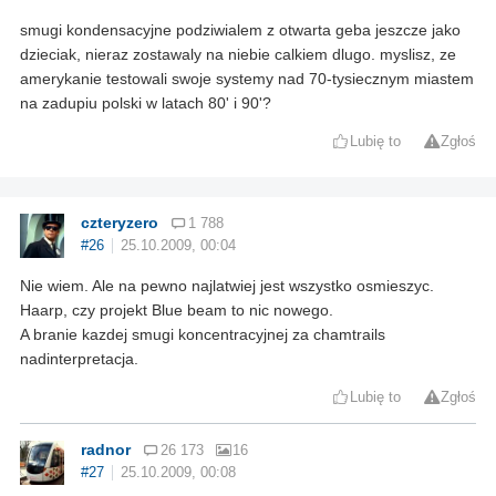
smugi kondensacyjne podziwialem z otwarta geba jeszcze jako
dzieciak, nieraz zostawaly na niebie calkiem dlugo. myslisz, ze
amerykanie testowali swoje systemy nad 70-tysiecznym miastem
na zadupiu polski w latach 80' i 90'?
Lubię to
Zgłoś
czteryzero
1 788
#26
25.10.2009, 00:04
Nie wiem. Ale na pewno najlatwiej jest wszystko osmieszyc.
Haarp, czy projekt Blue beam to nic nowego.
A branie kazdej smugi koncentracyjnej za chamtrails
nadinterpretacja.
Lubię to
Zgłoś
radnor
26 173
16
#27
25.10.2009, 00:08