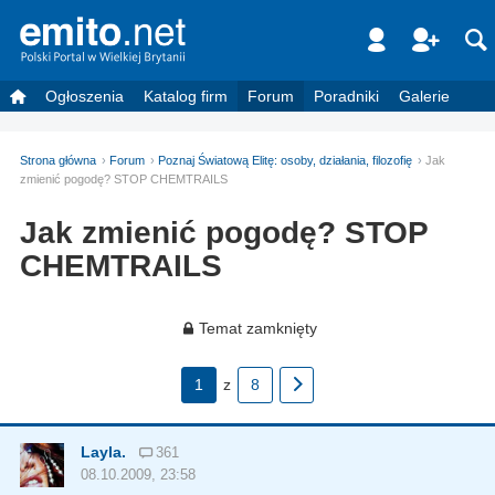
Ogłoszenia
Katalog firm
Forum
Poradniki
Galerie
Strona główna
Forum
Poznaj Światową Elitę: osoby, działania, filozofię
Jak
zmienić pogodę? STOP CHEMTRAILS
Jak zmienić pogodę? STOP
CHEMTRAILS
Temat zamknięty
1
z
8
Layla.
361
08.10.2009, 23:58