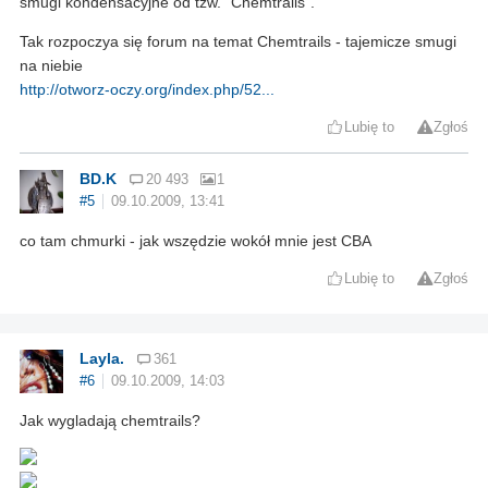
smugi kondensacyjne od tzw. “Chemtrails”.
Tak rozpoczya się forum na temat Chemtrails - tajemicze smugi
na niebie
http://otworz-oczy.org/index.php/52...
Lubię to
Zgłoś
BD.K
20 493
1
#5
09.10.2009, 13:41
co tam chmurki - jak wszędzie wokół mnie jest CBA
Lubię to
Zgłoś
Layla.
361
#6
09.10.2009, 14:03
Jak wygladają chemtrails?