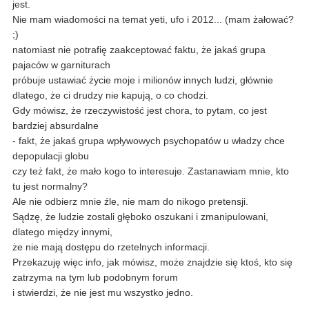
jest.
Nie mam wiadomości na temat yeti, ufo i 2012... (mam żałować?
;)
natomiast nie potrafię zaakceptować faktu, że jakaś grupa
pajaców w garniturach
próbuje ustawiać życie moje i milionów innych ludzi, głównie
dlatego, że ci drudzy nie kapują, o co chodzi.
Gdy mówisz, że rzeczywistość jest chora, to pytam, co jest
bardziej absurdalne
- fakt, że jakaś grupa wpływowych psychopatów u władzy chce
depopulacji globu
czy też fakt, że mało kogo to interesuje. Zastanawiam mnie, kto
tu jest normalny?
Ale nie odbierz mnie źle, nie mam do nikogo pretensji.
Sądzę, że ludzie zostali głęboko oszukani i zmanipulowani,
dlatego między innymi,
że nie mają dostępu do rzetelnych informacji.
Przekazuję więc info, jak mówisz, może znajdzie się ktoś, kto się
zatrzyma na tym lub podobnym forum
i stwierdzi, że nie jest mu wszystko jedno.