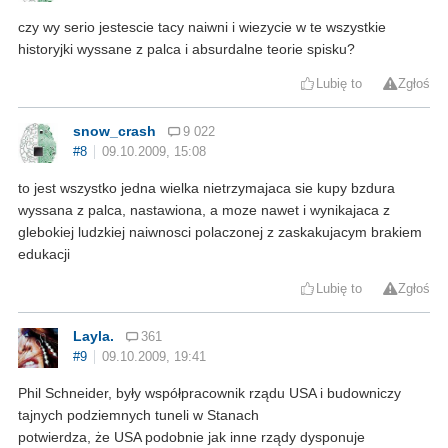
czy wy serio jestescie tacy naiwni i wiezycie w te wszystkie
historyjki wyssane z palca i absurdalne teorie spisku?
Lubię to
Zgłoś
snow_crash
9 022
#8
09.10.2009, 15:08
to jest wszystko jedna wielka nietrzymajaca sie kupy bzdura
wyssana z palca, nastawiona, a moze nawet i wynikajaca z
glebokiej ludzkiej naiwnosci polaczonej z zaskakujacym brakiem
edukacji
Lubię to
Zgłoś
Layla.
361
#9
09.10.2009, 19:41
Phil Schneider, były współpracownik rządu USA i budowniczy
tajnych podziemnych tuneli w Stanach
potwierdza, że USA podobnie jak inne rządy dysponuje