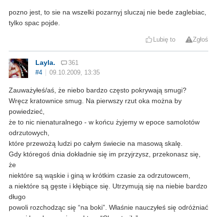
pozno jest, to sie na wszelki pozarnyj sluczaj nie bede zaglebiac,
tylko spac pojde.
Lubię to
Zgłoś
Layla.
361
#4
09.10.2009, 13:35
Zauważyłeś/aś, że niebo bardzo często pokrywają smugi?
Wręcz kratownice smug. Na pierwszy rzut oka można by
powiedzieć,
że to nic nienaturalnego - w końcu żyjemy w epoce samolotów
odrzutowych,
które przewożą ludzi po całym świecie na masową skalę.
Gdy któregoś dnia dokładnie się im przyjrzysz, przekonasz się,
że
niektóre są wąskie i giną w krótkim czasie za odrzutowcem,
a niektóre są gęste i kłębiące się. Utrzymują się na niebie bardzo
długo
powoli rozchodząc się “na boki”. Właśnie nauczyłeś się odróżniać