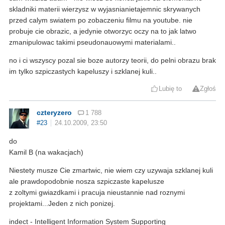
skladniki materii wierzysz w wyjasnianietajemnic skrywanych
przed calym swiatem po zobaczeniu filmu na youtube. nie
probuje cie obrazic, a jedynie otworzyc oczy na to jak latwo
zmanipulowac takimi pseudonauowymi materialami..
no i ci wszyscy pozal sie boze autorzy teorii, do pelni obrazu brak
im tylko szpiczastych kapeluszy i szklanej kuli..
Lubię to
Zgłoś
czteryzero
1 788
#23
24.10.2009, 23:50
do
Kamil B (na wakacjach)
Niestety musze Cie zmartwic, nie wiem czy uzywaja szklanej kuli
ale prawdopodobnie nosza szpiczaste kapelusze
z zoltymi gwiazdkami i pracuja nieustannie nad roznymi
projektami...Jeden z nich ponizej.
indect - Intelligent Information System Supporting