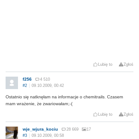
Lubię to
Zgłoś
f256
4 510
#2
09.10.2009, 00:42
Ostatnio się natknęłam na informacje o chemitrails. Czasem
mam wrażenie, że zwariowałam;-(
Lubię to
Zgłoś
wje_wjura_kociu
28 669
17
#3
09.10.2009, 00:58