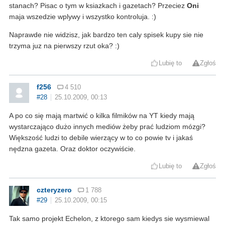
stanach? Pisac o tym w ksiazkach i gazetach? Przeciez
Oni
maja wszedzie wplywy i wszystko kontroluja. :)
Naprawde nie widzisz, jak bardzo ten caly spisek kupy sie nie
trzyma juz na pierwszy rzut oka? :)
Lubię to
Zgłoś
f256
4 510
#28
25.10.2009, 00:13
A po co się mają martwić o kilka filmików na YT kiedy mają
wystarczająco dużo innych mediów żeby prać ludziom mózgi?
Większość ludzi to debile wierzący w to co powie tv i jakaś
nędzna gazeta. Oraz doktor oczywiście.
Lubię to
Zgłoś
czteryzero
1 788
#29
25.10.2009, 00:15
Tak samo projekt Echelon, z ktorego sam kiedys sie wysmiewal