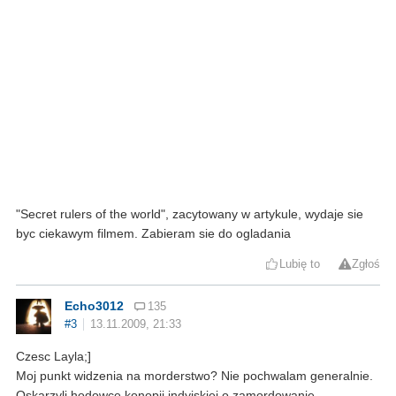
"Secret rulers of the world", zacytowany w artykule, wydaje sie
byc ciekawym filmem. Zabieram sie do ogladania
Lubię to
Zgłoś
Echo3012
135
#3
13.11.2009, 21:33
Czesc Layla;]
Moj punkt widzenia na morderstwo? Nie pochwalam generalnie.
Oskarzyli hodowce konopii indyjskiej o zamordowanie