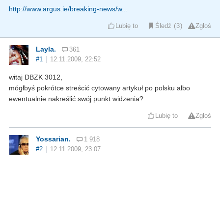
http://www.argus.ie/breaking-news/w...
Lubię to
Śledź
3
Zgłoś
Layla.
361
#1
12.11.2009, 22:52
witaj DBZK 3012,
mógłbyś pokrótce streścić cytowany artykuł po polsku albo
ewentualnie nakreślić swój punkt widzenia?
Lubię to
Zgłoś
Yossarian.
1 918
#2
12.11.2009, 23:07