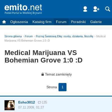
Ogłoszenia
Katalog firm
Forum
Poradniki
Galerie
Strona główna
Forum
Poznaj Światową Elitę: osoby, działania, filozofię
Medical
Marijuana VS Bohemian Grove 1:0 :D
Medical Marijuana VS
Bohemian Grove 1:0 :D
Temat zamknięty
Strona
1
Echo3012
135
07.11.2009, 01:27