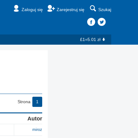
Zaloguj się
Zarejestruj się
Szukaj
£1=5.01 zł
Strona
1
Autor
miroz