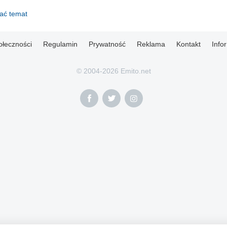
dać temat
ołeczności
Regulamin
Prywatność
Reklama
Kontakt
Info
© 2004-2026 Emito.net