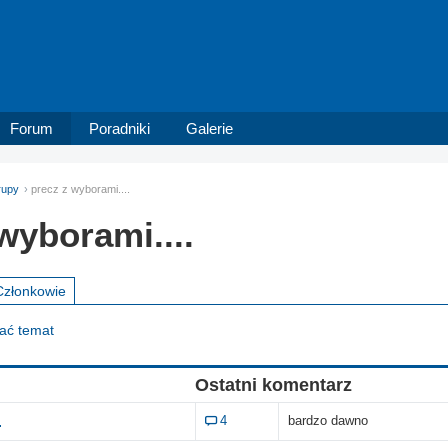
Forum
Poradniki
Galerie
rupy
precz z wyborami....
wyborami....
Członkowie
dać temat
Ostatni komentarz
.
4
bardzo dawno