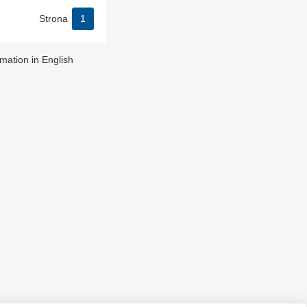
Strona
1
rmation in English