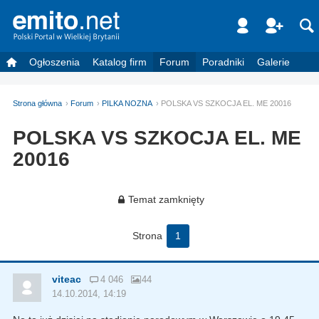
Ogłoszenia
Katalog firm
Forum
Poradniki
Galerie
Strona główna
Forum
PILKA NOZNA
POLSKA VS SZKOCJA EL. ME 20016
POLSKA VS SZKOCJA EL. ME
20016
Temat zamknięty
Strona
1
viteac
4 046
44
14.10.2014, 14:19