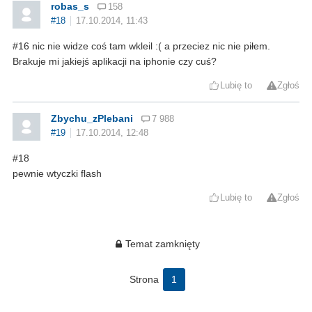
robas_s
158
#18
17.10.2014, 11:43
#16 nic nie widze coś tam wkleil :( a przeciez nic nie piłem.
Brakuje mi jakiejś aplikacji na iphonie czy cuś?
Lubię to
Zgłoś
Zbychu_zPlebani
7 988
#19
17.10.2014, 12:48
#18
pewnie wtyczki flash
Lubię to
Zgłoś
Temat zamknięty
Strona
1