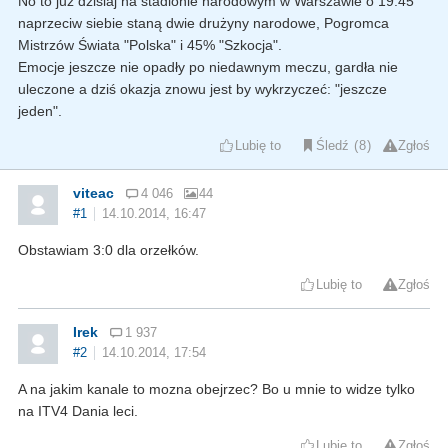
No to już dzisiaj na stadionie narodowym w Warszawie o 19.45
naprzeciw siebie staną dwie drużyny narodowe, Pogromca
Mistrzów Świata "Polska" i 45% "Szkocja".
Emocje jeszcze nie opadły po niedawnym meczu, gardła nie
uleczone a dziś okazja znowu jest by wykrzyczeć: "jeszcze
jeden".
Lubię to
Śledź
8
Zgłoś
viteac
4 046
44
#1
14.10.2014, 16:47
Obstawiam 3:0 dla orzełków.
Lubię to
Zgłoś
Irek
1 937
#2
14.10.2014, 17:54
A na jakim kanale to mozna obejrzec? Bo u mnie to widze tylko
na ITV4 Dania leci.
Lubię to
Zgłoś