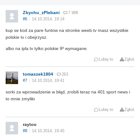
Zbychu_zPlebani
7 988
#6
14.10.2014, 19:14
kup se kod za pare funtow na stronke weeb.tv masz wszystkie
polskie tv i obejrzysz.
albo na ipla tv tylko polskie IP wymagane.
Lubię to
Zgłoś
tomaszek1804
263
#7
14.10.2014, 19:41
sorki za wprowadzenie w błąd, zrobili teraz na 401 sport news i
to mnie zmyliło
Lubię to
Zgłoś
raytoo
#8
14.10.2014, 19:45