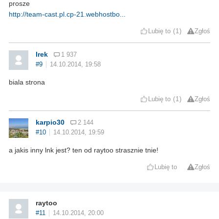
prosze
http://team-cast.pl.cp-21.webhostbo...
Lubię to
1
Zgłoś
Irek
1 937
#9
14.10.2014, 19:58
biala strona
Lubię to
1
Zgłoś
karpio30
2 144
#10
14.10.2014, 19:59
a jakis inny lnk jest? ten od raytoo strasznie tnie!
Lubię to
Zgłoś
raytoo
#11
14.10.2014, 20:00