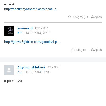
1 - 1 ;)
http://besttv.byethost7.com/best1.p...
Lubię to
1
Zgłoś
jmariusz3
19 014
#15
14.10.2014, 20:13
http://gctvs.5gbfree.com/goooltv6.p...
Lubię to
Zgłoś
Zbychu_zPlebani
7 988
#16
16.10.2014, 10:35
a po meczu