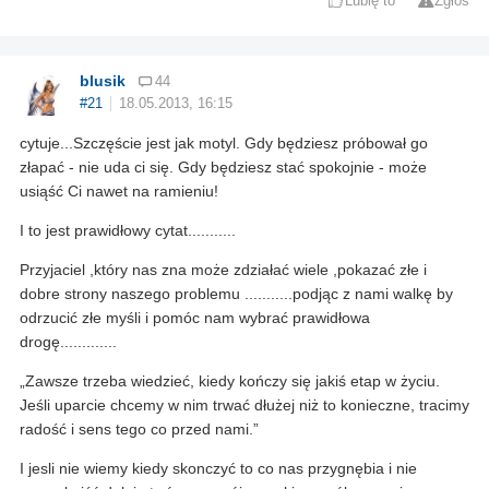
Lubię to
Zgłoś
blusik
44
#21
18.05.2013, 16:15
cytuje...Szczęście jest jak motyl. Gdy będziesz próbował go
złapać - nie uda ci się. Gdy będziesz stać spokojnie - może
usiąść Ci nawet na ramieniu!
I to jest prawidłowy cytat...........
Przyjaciel ,który nas zna może zdziałać wiele ,pokazać złe i
dobre strony naszego problemu ...........podjąc z nami walkę by
odrzucić złe myśli i pomóc nam wybrać prawidłowa
drogę.............
„Zaw­sze trze­ba wie­dzieć, kiedy kończy się ja­kiś etap w życiu.
Jeśli upar­cie chce­my w nim trwać dłużej niż to ko­nie­czne, tra­cimy
ra­dość i sens te­go co przed nami.”
I jesli nie wiemy kiedy skonczyć to co nas przygnębia i nie