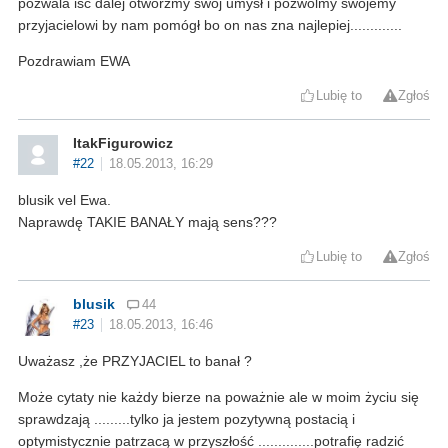
pozwala iść dalej otwórzmy swój umysł i pozwólmy swojemy
przyjacielowi by nam pomógł bo on nas zna najlepiej.............
Pozdrawiam EWA
Lubię to
Zgłoś
ItakFigurowicz
#22
18.05.2013, 16:29
blusik vel Ewa.
Naprawdę TAKIE BANAŁY mają sens???
Lubię to
Zgłoś
blusik
44
#23
18.05.2013, 16:46
Uważasz ,że PRZYJACIEL to banał ?
Może cytaty nie każdy bierze na poważnie ale w moim życiu się
sprawdzają .........tylko ja jestem pozytywną postacią i
optymistycznie patrzacą w przyszłość ..............potrafię radzić