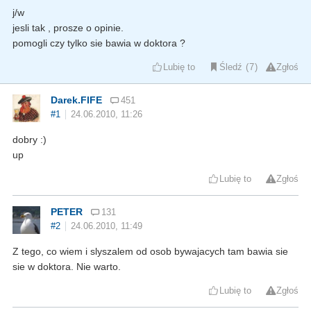
j/w
jesli tak , prosze o opinie.
pomogli czy tylko sie bawia w doktora ?
Lubię to
Śledź
7
Zgłoś
Darek.FIFE
451
#1
24.06.2010, 11:26
dobry :)
up
Lubię to
Zgłoś
PETER
131
#2
24.06.2010, 11:49
Z tego, co wiem i slyszalem od osob bywajacych tam bawia sie
sie w doktora. Nie warto.
Lubię to
Zgłoś