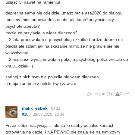
usiąść Ci nawet na ramieniu!
deprecha sama nie odejdzie...masz racje asa2020 do dialogu
musimy miec odpowiednia osobe,ale kogo?przyjaciel czy
psychoterapeuta?
mysle,ze przyjaciel,a wiesz dlaczego?
...2 lata pracowalam u p.psycholog-szkotka-bardzo dobrze mi
placila,ale szlam jak na skazanie,mimo,ze nie prawie sie nie
widzialysmy...
...2 miesiace wynajmowalam pokoj p.psycholog-polka-wrocila do
kraju...dzieki :)
zadnej z nich bym nie polecila,nie wiem dlaczego...
a moja kumpele z polski-Ewe,zawsze...
Lubię to
1
Zgłoś
malik_esbek
32
#18
29.09.2010, 23:34
Przez siebie nazywaja ... ale sa to osoby po jakis kursach
gotowania na gazie, I NA PEWNO nie znaja sie na tym czym