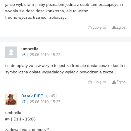
ja sie wybieram , niby poznalem jedna z osob tam pracujacych i
wydala sie dosc dosc konkretna, ale to wiesz.
trudno wyczuc trza isc i zobaczyc
Lubię to
Zgłoś
umbrella
#6
25.06.2010, 15:22
co do oplaty za tzw.wizyte to jest za free ale dostaniesz nr.konta i
symboliczna oplate wypadaloby wplacic,powodzenia zycze...
Lubię to
Zgłoś
Darek.FIFE
451
#7
25.06.2010, 15:27
umbrella .
#4 | Dziś - 15:06
zadowolona z pomocy?