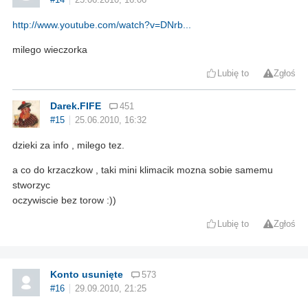
http://www.youtube.com/watch?v=DNrb...
milego wieczorka
Lubię to
Zgłoś
Darek.FIFE
451
#15
25.06.2010, 16:32
dzieki za info , milego tez.
a co do krzaczkow , taki mini klimacik mozna sobie samemu
stworzyc
oczywiscie bez torow :))
Lubię to
Zgłoś
Konto usunięte
573
#16
29.09.2010, 21:25