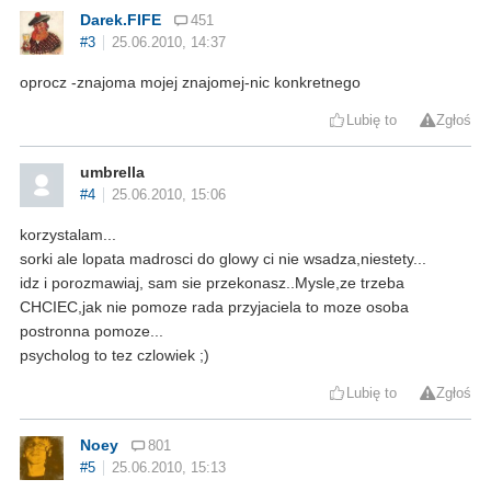
Darek.FIFE
451
#3
25.06.2010, 14:37
oprocz -znajoma mojej znajomej-nic konkretnego
Lubię to
Zgłoś
umbrella
#4
25.06.2010, 15:06
korzystalam...
sorki ale lopata madrosci do glowy ci nie wsadza,niestety...
idz i porozmawiaj, sam sie przekonasz..Mysle,ze trzeba
CHCIEC,jak nie pomoze rada przyjaciela to moze osoba
postronna pomoze...
psycholog to tez czlowiek ;)
Lubię to
Zgłoś
Noey
801
#5
25.06.2010, 15:13