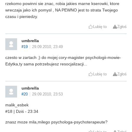
rzekomo powinni sie znac, robia jakies marne kserowki, ktore
wreczaja jako ich pomysl , NA PEWNO jest to strata Twojego
czasu i pieniedzy.
Lubię to
Zgłoś
umbrella
#19
29.09.2010, 23:49
czesto w zartach ;) do mojej cory-magister psychologii-mowie-
Edytka,ty sama potrzebujesz resocjalizacji...
Lubię to
Zgłoś
umbrella
#20
29.09.2010, 23:53
malik_esbek
#18 | Dziś - 23:34
znasz moze mila,milego psychologa-psychoterapeute?