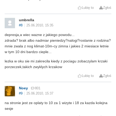
Lubię to
Zgłoś
umbrella
#8
25.06.2010, 15:35
depresja,a wiec wazne z jakiego powodu...
zdrada? brak albo nadmiar pieniedzy?nalogi?rostanie z rodzina?
mnie zwala z nog klimat-10m-cy zimna i jakies 2 miesiace letnie
w tym 10 dni bardzo cieple...
lezka w oku sie mi zakrecila kiedy z pociagu zobaczylam krzaki
porzeczek,takich zwyklych krzakow
Lubię to
Zgłoś
Noey
801
#9
25.06.2010, 15:37
na stronie jest ze oplaty to 10 za 1 wizyte i 18 za kazda kolejna
sesje