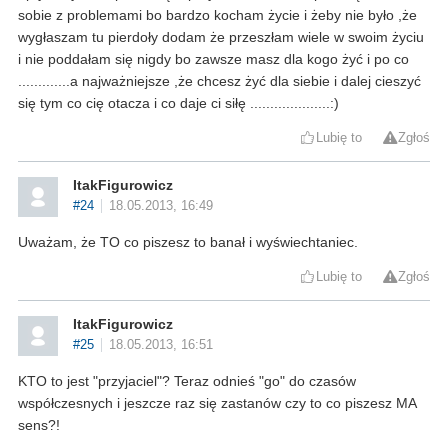
sobie z problemami bo bardzo kocham życie i żeby nie było ,że
wygłaszam tu pierdoły dodam że przeszłam wiele w swoim życiu
i nie poddałam się nigdy bo zawsze masz dla kogo żyć i po co
.............a najważniejsze ,że chcesz żyć dla siebie i dalej cieszyć
się tym co cię otacza i co daje ci siłę ....................:)
Lubię to
Zgłoś
ItakFigurowicz
#24
18.05.2013, 16:49
Uważam, że TO co piszesz to banał i wyświechtaniec.
Lubię to
Zgłoś
ItakFigurowicz
#25
18.05.2013, 16:51
KTO to jest "przyjaciel"? Teraz odnieś "go" do czasów
współczesnych i jeszcze raz się zastanów czy to co piszesz MA
sens?!