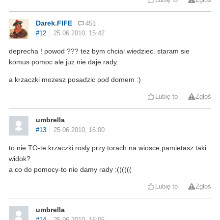
Darek.FIFE
451
#12
25.06.2010, 15:42
deprecha ! powod ??? tez bym chcial wiedziec. staram sie
komus pomoc ale juz nie daje rady.
a krzaczki mozesz posadzic pod domem :)
Lubię to
Zgłoś
umbrella
#13
25.06.2010, 16:00
to nie TO-te krzaczki rosly przy torach na wiosce,pamietasz taki
widok?
a co do pomocy-to nie damy rady :((((((
Lubię to
Zgłoś
umbrella
#14
25.06.2010, 16:06