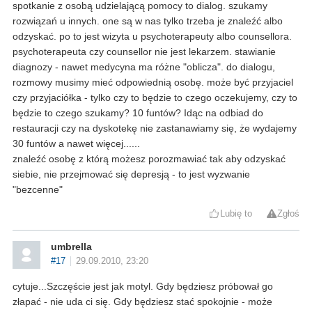
spotkanie z osobą udzielającą pomocy to dialog. szukamy
rozwiązań u innych. one są w nas tylko trzeba je znaleźć albo
odzyskać. po to jest wizyta u psychoterapeuty albo counsellora.
psychoterapeuta czy counsellor nie jest lekarzem. stawianie
diagnozy - nawet medycyna ma różne "oblicza". do dialogu,
rozmowy musimy mieć odpowiednią osobę. może być przyjaciel
czy przyjaciółka - tylko czy to będzie to czego oczekujemy, czy to
będzie to czego szukamy? 10 funtów? Idąc na odbiad do
restauracji czy na dyskotekę nie zastanawiamy się, że wydajemy
30 funtów a nawet więcej......
znaleźć osobę z którą możesz porozmawiać tak aby odzyskać
siebie, nie przejmować się depresją - to jest wyzwanie
"bezcenne"
Lubię to
Zgłoś
umbrella
#17
29.09.2010, 23:20
cytuje...Szczęście jest jak motyl. Gdy będziesz próbował go
złapać - nie uda ci się. Gdy będziesz stać spokojnie - może