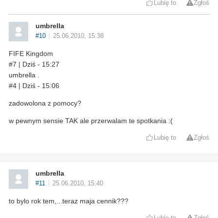
Lubię to
Zgłoś
umbrella
#10
25.06.2010, 15:38
FIFE Kingdom
#7 | Dziś - 15:27
umbrella .
#4 | Dziś - 15:06
zadowolona z pomocy?
w pewnym sensie TAK ale przerwalam te spotkania :(
Lubię to
Zgłoś
umbrella
#11
25.06.2010, 15:40
to bylo rok tem,...teraz maja cennik???
Lubię to
Zgłoś