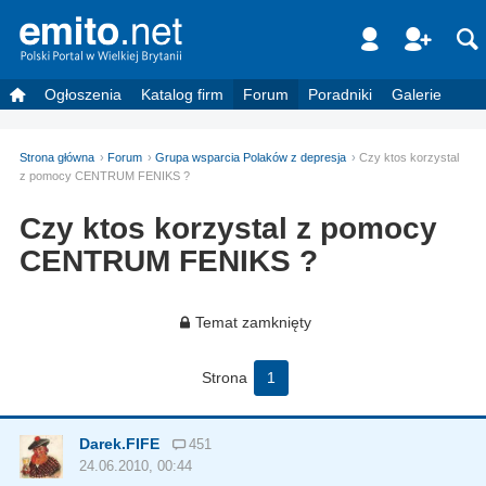
Ogłoszenia
Katalog firm
Forum
Poradniki
Galerie
Strona główna
Forum
Grupa wsparcia Polaków z depresja
Czy ktos korzystal
z pomocy CENTRUM FENIKS ?
Czy ktos korzystal z pomocy
CENTRUM FENIKS ?
Temat zamknięty
Strona
1
Darek.FIFE
451
24.06.2010, 00:44