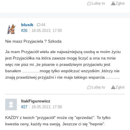
Lubię to
Zgłoś
blusik
44
#26
18.05.2013, 17:00
Nie masz Przyjaciela ? Szkoda
Ja mam Przyjaciół wielu ale najważniejszą osobą w moim życiu
jest Przyjaciółka na która zawsze mogę liczyć a ona na mnie
więc nie pisz mi ,że pisanie o prawdziwym przyjacielu jest
banałem ...............mogę tylko współczuć wszystkim ,którzy nie
znają prawdziwej przyjaźni i nie maja takiego wsparcia ............
Lubię to
Zgłoś
ItakFigurowicz
#27
18.05.2013, 17:08
KAŻDY z twoich "przyjaciół" może cię "sprzedać". To tylko
kwestia ceny, każdy ma swoją. Jeszcze ci się "hepnie".