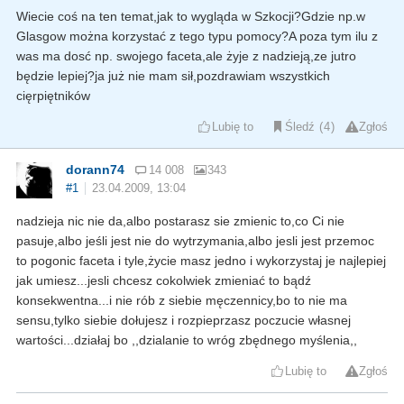
Wiecie coś na ten temat,jak to wygląda w Szkocji?Gdzie np.w
Glasgow można korzystać z tego typu pomocy?A poza tym ilu z
was ma dosć np. swojego faceta,ale żyje z nadzieją,ze jutro
będzie lepiej?ja już nie mam sił,pozdrawiam wszystkich
cięrpiętników
Lubię to
Śledź
4
Zgłoś
dorann74
14 008
343
#1
23.04.2009, 13:04
nadzieja nic nie da,albo postarasz sie zmienic to,co Ci nie
pasuje,albo jeśli jest nie do wytrzymania,albo jesli jest przemoc
to pogonic faceta i tyle,życie masz jedno i wykorzystaj je najlepiej
jak umiesz...jesli chcesz cokolwiek zmieniać to bądź
konsekwentna...i nie rób z siebie męczennicy,bo to nie ma
sensu,tylko siebie dołujesz i rozpieprzasz poczucie własnej
wartości...działaj bo ,,dzialanie to wróg zbędnego myślenia,,
Lubię to
Zgłoś