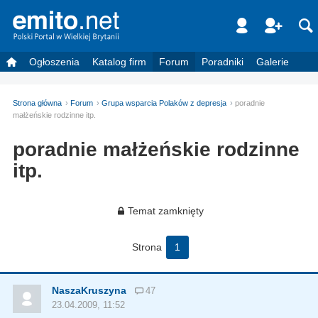
Ogłoszenia
Katalog firm
Forum
Poradniki
Galerie
Strona główna
Forum
Grupa wsparcia Polaków z depresja
poradnie
małżeńskie rodzinne itp.
poradnie małżeńskie rodzinne
itp.
Temat zamknięty
Strona
1
NaszaKruszyna
47
23.04.2009, 11:52