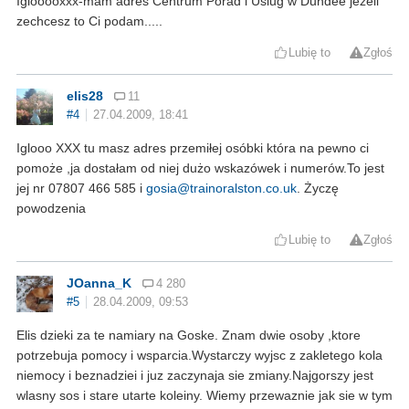
Iglooooxxx-mam adres Centrum Porad i Uslug w Dundee jezeli
zechcesz to Ci podam.....
Lubię to
Zgłoś
elis28
11
#4
27.04.2009, 18:41
Iglooo XXX tu masz adres przemiłej osóbki która na pewno ci
pomoże ,ja dostałam od niej dużo wskazówek i numerów.To jest
jej nr 07807 466 585 i
gosia@trainoralston.co.uk
. Życzę
powodzenia
Lubię to
Zgłoś
JOanna_K
4 280
#5
28.04.2009, 09:53
Elis dzieki za te namiary na Goske. Znam dwie osoby ,ktore
potrzebuja pomocy i wsparcia.Wystarczy wyjsc z zakletego kola
niemocy i beznadziei i juz zaczynaja sie zmiany.Najgorszy jest
wlasny sos i stare utarte koleiny. Wiemy przewaznie jak sie w tym