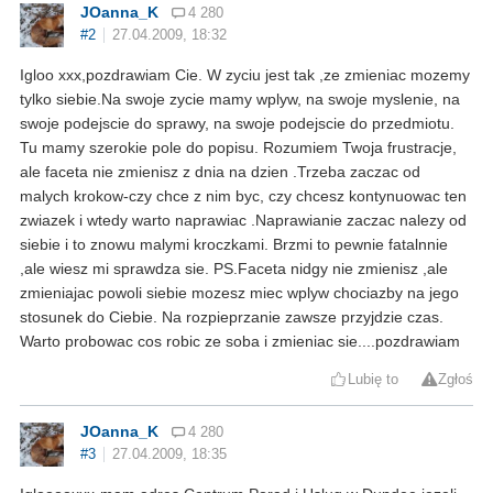
JOanna_K
4 280
#2
27.04.2009, 18:32
Igloo xxx,pozdrawiam Cie. W zyciu jest tak ,ze zmieniac mozemy
tylko siebie.Na swoje zycie mamy wplyw, na swoje myslenie, na
swoje podejscie do sprawy, na swoje podejscie do przedmiotu.
Tu mamy szerokie pole do popisu. Rozumiem Twoja frustracje,
ale faceta nie zmienisz z dnia na dzien .Trzeba zaczac od
malych krokow-czy chce z nim byc, czy chcesz kontynuowac ten
zwiazek i wtedy warto naprawiac .Naprawianie zaczac nalezy od
siebie i to znowu malymi kroczkami. Brzmi to pewnie fatalnnie
,ale wiesz mi sprawdza sie. PS.Faceta nidgy nie zmienisz ,ale
zmieniajac powoli siebie mozesz miec wplyw chociazby na jego
stosunek do Ciebie. Na rozpieprzanie zawsze przyjdzie czas.
Warto probowac cos robic ze soba i zmieniac sie....pozdrawiam
Lubię to
Zgłoś
JOanna_K
4 280
#3
27.04.2009, 18:35