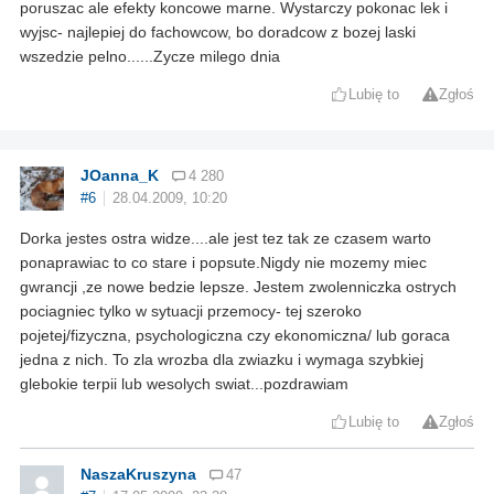
poruszac ale efekty koncowe marne. Wystarczy pokonac lek i
wyjsc- najlepiej do fachowcow, bo doradcow z bozej laski
wszedzie pelno......Zycze milego dnia
Lubię to
Zgłoś
JOanna_K
4 280
#6
28.04.2009, 10:20
Dorka jestes ostra widze....ale jest tez tak ze czasem warto
ponaprawiac to co stare i popsute.Nigdy nie mozemy miec
gwrancji ,ze nowe bedzie lepsze. Jestem zwolenniczka ostrych
pociagniec tylko w sytuacji przemocy- tej szeroko
pojetej/fizyczna, psychologiczna czy ekonomiczna/ lub goraca
jedna z nich. To zla wrozba dla zwiazku i wymaga szybkiej
glebokie terpii lub wesolych swiat...pozdrawiam
Lubię to
Zgłoś
NaszaKruszyna
47