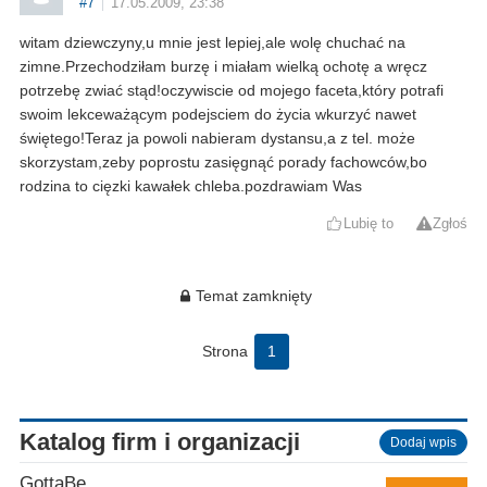
#7
17.05.2009, 23:38
witam dziewczyny,u mnie jest lepiej,ale wolę chuchać na
zimne.Przechodziłam burzę i miałam wielką ochotę a wręcz
potrzebę zwiać stąd!oczywiscie od mojego faceta,który potrafi
swoim lekceważącym podejsciem do życia wkurzyć nawet
świętego!Teraz ja powoli nabieram dystansu,a z tel. może
skorzystam,zeby poprostu zasięgnąć porady fachowców,bo
rodzina to cięzki kawałek chleba.pozdrawiam Was
Lubię to
Zgłoś
Temat zamknięty
Strona
1
Katalog firm i organizacji
Dodaj wpis
GottaBe