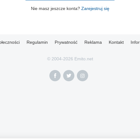
Nie masz jeszcze konta?
Zarejestruj się
ołeczności
Regulamin
Prywatność
Reklama
Kontakt
Info
© 2004-2026 Emito.net