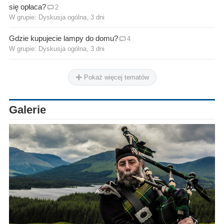
się opłaca?
2
W grupie:
Dyskusja ogólna
, 3 dni
Gdzie kupujecie lampy do domu?
4
W grupie:
Dyskusja ogólna
, 3 dni
Pokaż więcej tematów
Galerie