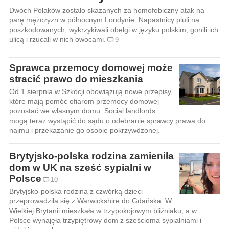
Dwóch Polaków zostało skazanych za homofobiczny atak na
parę mężczyzn w północnym Londynie. Napastnicy pluli na
poszkodowanych, wykrzykiwali obelgi w języku polskim, gonili ich
ulicą i rzucali w nich owocami.
9
Sprawca przemocy domowej może
stracić prawo do mieszkania
Od 1 sierpnia w Szkocji obowiązują nowe przepisy,
które mają pomóc ofiarom przemocy domowej
pozostać we własnym domu. Social landlords
mogą teraz wystąpić do sądu o odebranie sprawcy prawa do
najmu i przekazanie go osobie pokrzywdzonej.
Brytyjsko-polska rodzina zamieniła
dom w UK na sześć sypialni w
Polsce
10
Brytyjsko-polska rodzina z czwórką dzieci
przeprowadziła się z Warwickshire do Gdańska. W
Wielkiej Brytanii mieszkała w trzypokojowym bliźniaku, a w
Polsce wynajęła trzypiętrowy dom z sześcioma sypialniami i