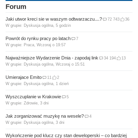
Forum
Jaki utwor kreci sie w waszym odtwarzaczu....?
72 743
36
W grupie:
Dyskusja ogólna
, 5 godzin
Powrót do rynku pracy po latach
7
W grupie:
Praca
, Wczoraj o 19:57
Najważniejsze Wydarzenie Dnia - zapodaj link
34 194
13
W grupie:
Dyskusja ogólna
, Wczoraj o 15:51
Umierajace Emito
11
2
W grupie:
Dyskusja ogólna
, 1 dzień
Wyszczuplanie w Krakowie
5
W grupie:
Zdrowie
, 3 dni
Jak zorganizować muzykę na wesele?
4
W grupie:
Dyskusja ogólna
, 3 dni
Wykończenie pod klucz czy stan deweloperski – co bardziej