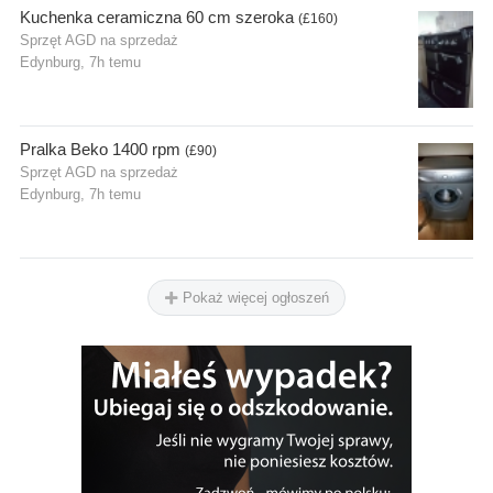
Kuchenka ceramiczna 60 cm szeroka
(£160)
Sprzęt AGD na sprzedaż
Edynburg
, 7h temu
Pralka Beko 1400 rpm
(£90)
Sprzęt AGD na sprzedaż
Edynburg
, 7h temu
Pokaż więcej ogłoszeń