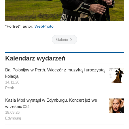
"Portret", autor:
WebPhoto
Galerie
Kalendarz wydarzeń
Bal Polonijny w Perth. Wieczór z muzyką i uroczystą
kolacją
14.11.26
Perth
Kasia Moś wystąpi w Edynburgu. Koncert już we
wrześniu
4
19.09.26
Edynburg