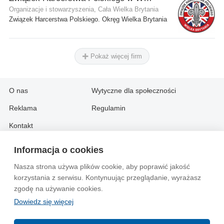
Organizacje i stowarzyszenia, Cała Wielka Brytania
Związek Harcerstwa Polskiego. Okręg Wielka Brytania
Pokaż więcej firm
O nas
Wytyczne dla społeczności
Reklama
Regulamin
Kontakt
Informacja o cookies
Information in English:
Nasza strona używa plików cookie, aby poprawić jakość
About
Contact
korzystania z serwisu. Kontynuując przeglądanie, wyrażasz
Advertise
zgodę na używanie cookies.
Dowiedz się więcej
© 2004-2026 Emito.net