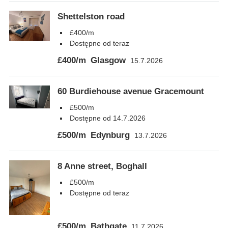
Shettelston road
£400/m
Dostępne od teraz
£400/m
Glasgow
15.7.2026
60 Burdiehouse avenue Gracemount
£500/m
Dostępne od 14.7.2026
£500/m
Edynburg
13.7.2026
8 Anne street, Boghall
£500/m
Dostępne od teraz
£500/m
Bathgate
11.7.2026