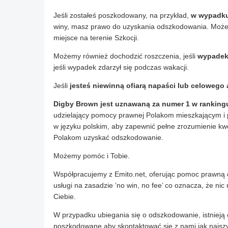
Jeśli zostałeś poszkodowany, na przykład,
w wypadku
winy, masz prawo do uzyskania odszkodowania. Możem
miejsce na terenie Szkocji.
Możemy również dochodzić roszczenia, jeśli
wypadek 
jeśli wypadek zdarzył się podczas wakacji.
Jeśli
jesteś niewinną ofiarą napaści lub celowego 
Digby Brown jest uznawaną za numer 1 w ranking
udzielający pomocy prawnej Polakom mieszkającym i p
w języku polskim, aby zapewnić pełne zrozumienie kwe
Polakom uzyskać odszkodowanie.
Możemy pomóc i Tobie.
Współpracujemy z Emito.net, oferując pomoc prawną 
usługi na zasadzie ’no win, no fee’ co oznacza, że ni
Ciebie.
W przypadku ubiegania się o odszkodowanie, istniej
poszkodowane aby skontaktować się z nami jak najszyb