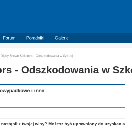
Forum
Poradniki
Galerie
Digby Brown Solicitors - Odszkodowania w Szkocji
ors - Odszkodowania w Szk
owypadkowe i inne
 nastąpił z twojej winy? Możesz być uprawniony do uzyskania