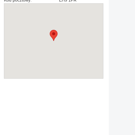
Kod pocztowy:
EH9 1PR