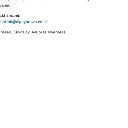
wania.
akt z nami:
ishUnit@digbybrown.co.uk
.
een, Kirkcaldy, Ayr oraz Inverness.