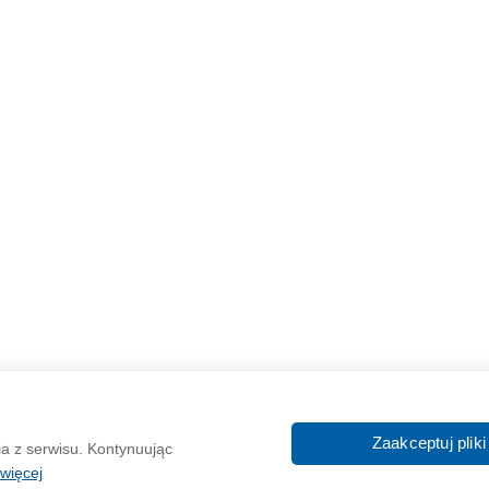
O nas
Reklama
Zaakceptuj pliki
ia z serwisu. Kontynuując
In
więcej