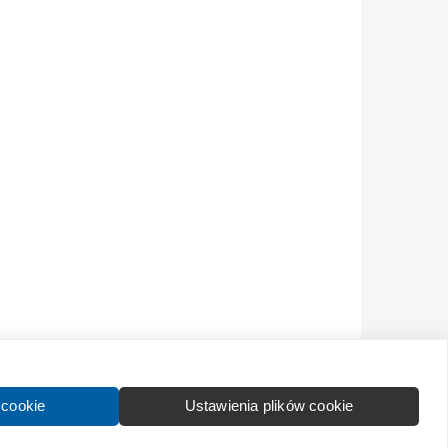
Kontakt
Wytyczne dla społeczności
Regulamin
 cookie
Ustawienia plików cookie
formation in English:
About
Advertise
Contact