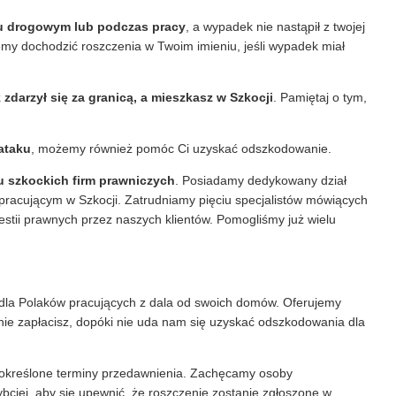
 drogowym lub podczas pracy
, a wypadek nie nastąpił z twojej
y dochodzić roszczenia w Twoim imieniu, jeśli wypadek miał
zdarzył się za granicą, a mieszkasz w Szkocji
. Pamiętaj o tym,
ataku
, możemy również pomóc Ci uzyskać odszkodowanie.
u szkockich firm prawniczych
. Posiadamy dedykowany dział
racującym w Szkocji. Zatrudniamy pięciu specjalistów mówiących
stii prawnych przez naszych klientów. Pomogliśmy już wielu
dla Polaków pracujących z dala od swoich domów. Oferujemy
c nie zapłacisz, dopóki nie uda nam się uzyskać odszkodowania dla
ą określone terminy przedawnienia. Zachęcamy osoby
ciej, aby się upewnić, że roszczenie zostanie zgłoszone w