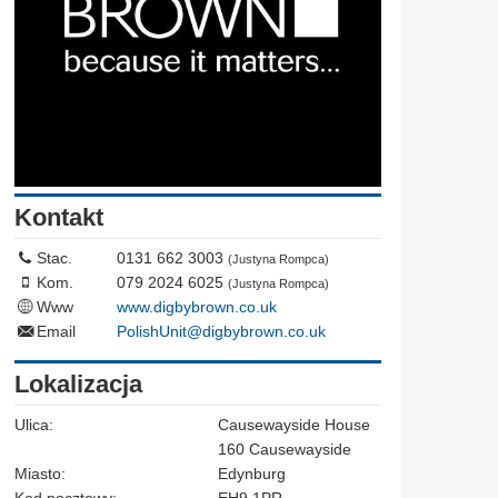
Kontakt
Stac.
0131 662 3003
(Justyna Rompca)
Kom.
079 2024 6025
(Justyna Rompca)
Www
www.digbybrown.co.uk
Email
PolishUnit@digbybrown.co.uk
Lokalizacja
Ulica:
Causewayside House
160 Causewayside
Miasto:
Edynburg