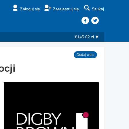
Zaloguj się
Zarejestruj się
Szukaj
£1=5.02 zł
Dodaj wpis
ocji