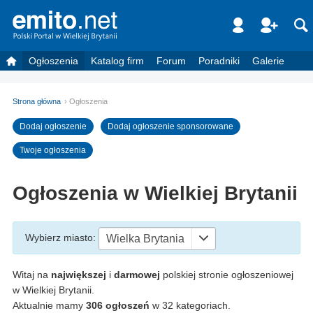
Ogłoszenia
Katalog firm
Forum
Poradniki
Galerie
Strona główna
Ogłoszenia
Dodaj ogłoszenie
Dodaj ogłoszenie sponsorowane
Twoje ogłoszenia
Ogłoszenia w Wielkiej Brytanii
Wybierz miasto
:
Wielka Brytania
Witaj na
największej
i
darmowej
polskiej stronie ogłoszeniowej
w Wielkiej Brytanii.
Aktualnie mamy
306 ogłoszeń
w 32 kategoriach.