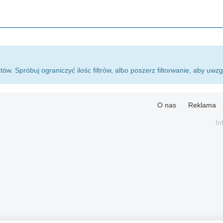
atów. Spróbuj ograniczyć ilośc filtrów, albo poszerz filtorwanie, aby uwz
O nas
Reklama
In