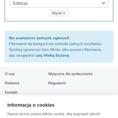
Szkocja
Więcej
Nie znaleziono żadnych ogłoszeń
Filtrowanie tej kategorii nie zwróciło żadnych rezultatów.
Spróbuj ograniczyć ilośc filtrów, albo poszerz filtorwanie,
aby uwzględnić
całą Wielką Brytanię
.
O nas
Wytyczne dla społeczności
Reklama
Regulamin
Kontakt
Informacja o cookies
Information in English:
Nasza strona używa plików cookie, aby poprawić jakość
About
Contact