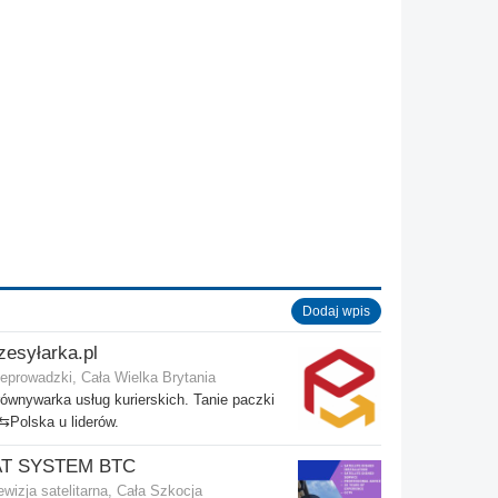
Dodaj wpis
zesyłarka.pl
eprowadzki, Cała Wielka Brytania
ównywarka usług kurierskich. Tanie paczki
Polska u liderów.
AT SYSTEM BTC
ewizja satelitarna, Cała Szkocja