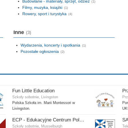
Budowlane - materiały, sprzęt, odzież
(1)
Filmy, muzyka, książki
(1)
Rowery, sport i turystyka
(4)
Inne
(3)
Wydarzenia, koncerty i spotkania
(1)
Pozostałe ogłoszenia
(2)
Fun Little Education
Pr
Szkoły sobotnie, Livingston
Prz
Polska Szkoła im. Marii Montessori w
Por
Livingston.
UK⇆
ECP - Edukacyjne Centrum Polonijne SCIO - Musselburgh
S
Szkoły sobotnie, Musselburgh
Tel