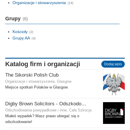
Organizacje i stowarzyszenia
(14)
Grupy
(6)
Kościoły
(2)
Grupy AA
(4)
Katalog firm i organizacji
Dodaj wpis
The Sikorski Polish Club
Organizacje i stowarzyszenia, Glasgow
Miejsce spotkań Polaków w Glasgow.
Digby Brown Solicitors - Odszkodowania w Szkocji
Odszkodowania powypadkowe i inne, Cała Szkocja
Miałeś wypadek? Masz prawo ubiegać się o
odszkodowanie!