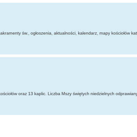
sakramenty św., ogłoszenia, aktualności, kalendarz, mapy kościołów kato
 29 kościołów oraz 13 kaplic. Liczba Mszy świętych niedzielnych odprawia