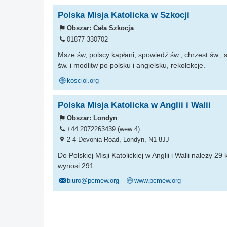
Polska Misja Katolicka w Szkocji
Obszar:
Cała Szkocja
01877 330702
Msze św, polscy kapłani, spowiedź św., chrzest św., 
św. i modlitw po polsku i angielsku, rekolekcje.
kosciol.org
Polska Misja Katolicka w Anglii i Walii
Obszar:
Londyn
+44 2072263439 (wew 4)
2-4 Devonia Road, Londyn, N1 8JJ
Do Polskiej Misji Katolickiej w Anglii i Walii należy
wynosi 291.
biuro@pcmew.org
www.pcmew.org