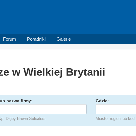
Forum
Poradniki
Galerie
ze w Wielkiej Brytanii
lub nazwa firmy:
Gdzie:
Np. Digby Brown Solicitors
Miasto, region lub kod