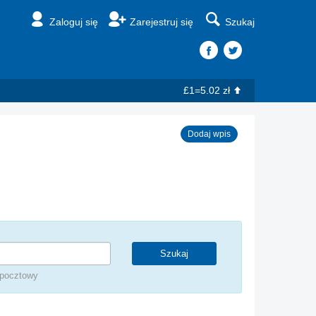
Zaloguj się
Zarejestruj się
Szukaj
£1=5.02 zł
Dodaj wpis
 pocztowy