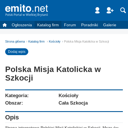
Ogłoszenia
Katalog firm
Forum
Poradniki
Galerie
Strona główna
Katalog firm
Kościoły
Polska Misja Katolicka w Szkocji
Dodaj wpis
Polska Misja Katolicka w
Szkocji
Kategoria:
Kościoły
Obszar:
Cała Szkocja
Opis
Strona internetowa Polskiej Misji Katolickiej w Szkocji. Msze św.,