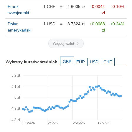
Frank
1 CHF
=
4.6005 zł
-0.0044
-0.10%
szwajcarski
zł
Dolar
1 USD
=
3.7324 zł
+0.0088
+0.24%
amerykański
zł
Więcej walut
GBP
Wykresy kursów średnich
EUR
USD
CHF
5.2 zł
5.1 zł
5 zł
4.9 zł
4.8 zł
11/5/26
2/6/26
25/6/26
17/7/26