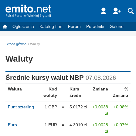
Ogłoszenia
Katalog firm
Forum
Poradniki
Galerie
Strona główna
Waluty
Waluty
Średnie kursy walut NBP
07.08.2026
Waluta
Kod
Kurs
Zmiana
%
waluty
średni
Zmiana
Funt szterling
1 GBP
=
5.0172 zł
+0.0038
+0.08%
zł
Euro
1 EUR
=
4.3010 zł
+0.0028
+0.07%
zł